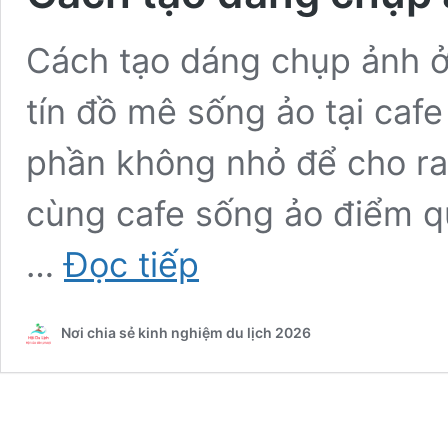
Cách tạo dáng chụp ảnh ở
tín đồ mê sống ảo tại cafe
phần không nhỏ để cho ra
cùng cafe sống ảo điểm q
Cách
…
Đọc tiếp
tạo
dáng
chụp
Nơi chia sẻ kinh nghiệm du lịch 2026
ảnh
ở
quán
cafe
sống
ảo