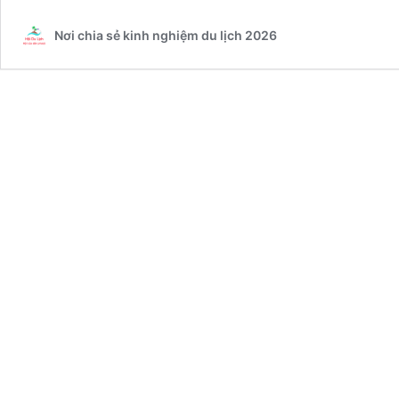
3
Nơi chia sẻ kinh nghiệm du lịch 2026
cảnh
đẹp
nhất
thế
giới