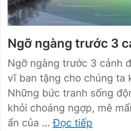
Ngỡ ngàng trước 3 cả
Ngỡ ngàng trước 3 cảnh đẹ
vĩ ban tặng cho chúng ta 
Những bức tranh sống độn
khỏi choáng ngợp, mê mẩn.
Ngỡ
ẩn của …
Đọc tiếp
ngàng
trước