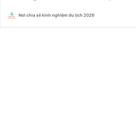
homestay
Quảng
Nơi chia sẻ kinh nghiệm du lịch 2026
Ngãi
siêu
đẹp
siêu
rẻ
ai
cũng
biết