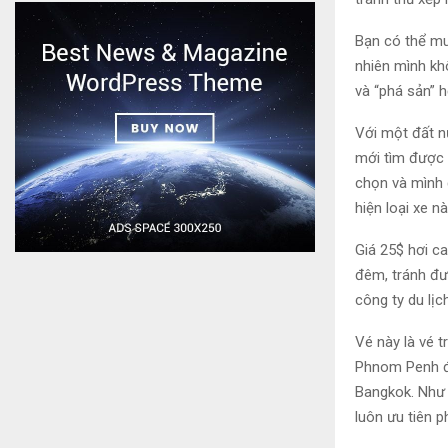
Bạn có thể mu
nhiên mình kh
và “phá sản” h
Với một đất n
mới tìm được 
chọn và mình 
hiện loại xe n
Giá 25$ hơi c
đêm, tránh đư
công ty du lị
Vé này là vé 
Phnom Penh đế
Bangkok. Như n
luôn ưu tiên 