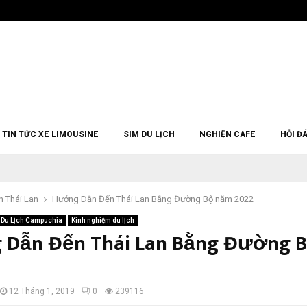
TIN TỨC XE LIMOUSINE
SIM DU LỊCH
NGHIỆN CAFE
HỎI Đ
h Thái Lan
Hướng Dẫn Đến Thái Lan Bằng Đường Bộ năm 2022
Du Lịch Campuchia
Kinh nghiệm du lịch
 Dẫn Đến Thái Lan Bằng Đường 
12 Tháng 1, 2019
0
239116