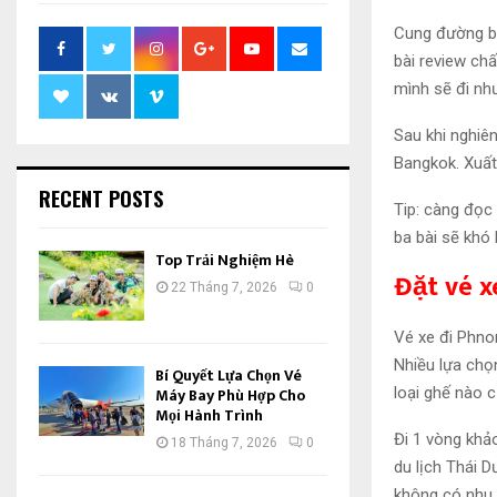
Cung đường bộ
bài review chấ
mình sẽ đi nh
Sau khi nghiê
Bangkok. Xuất
RECENT POSTS
Tip: càng đọc
ba bài sẽ khó
Top Trải Nghiệm Hè
Đặt vé 
22 Tháng 7, 2026
0
Vé xe đi Phno
Nhiều lựa chọ
Bí Quyết Lựa Chọn Vé
loại ghế nào c
Máy Bay Phù Hợp Cho
Mọi Hành Trình
Đi 1 vòng khảo
18 Tháng 7, 2026
0
du lịch Thái 
không có nhu c