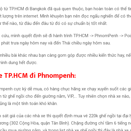
 từ TP.HCM đi Bangkok đã quá quen thuộc, bạn hoàn toàn có thể t
t lượng trên internet. Mình khuyên bạn nên đọc ngấu nghiến để có th
ư thế nào, từ đâu đến đâu từ đó có sự chuẩn bị tốt nhất.
n cứu, mình quyết định sẽ đi hành trình TP.HCM -> PhnomPenh -> Poi
 phát trưa ngày hôm nay và đến Thái chiều ngày hôm sau.
 nhiều bài khác nhau bạn càng gom góp được nhiều kiến thức hay, nế
 hình dung hết được.
xe TP.HCM đi Phnompenh:
mpenh cực kỳ dễ mua, có hàng chục hãng xe chạy xuyến suốt các gi
n từ ghế ngồi cho đến giường nằm, VIP,… Tuy nhiên chọn nhà xe nào, 
ũng là một tính toán khó khăn.
 sát giá của các nhà xe thì quyết định mua vé 220k ghế ngồi tại đại 
Dương (302 Cộng Hòa, quận Tân Bình). Chặng đường
chỉ tầm 6 tiếng 
ầu mua giường nằm, và trong list nhà xe ghế ngồi thì đây là nhà xe g