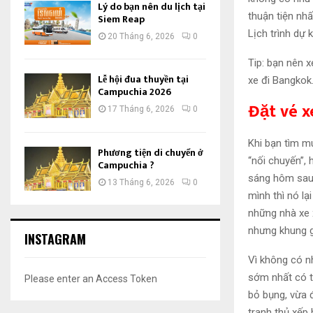
Lý do bạn nên du lịch tại
thuận tiện nhấ
Siem Reap
Lịch trình dự
20 Tháng 6, 2026
0
Tip: bạn nên 
Lễ hội đua thuyền tại
xe đi Bangkok
Campuchia 2026
Đặt vé 
17 Tháng 6, 2026
0
Khi bạn tìm mu
Phương tiện di chuyển ở
“nối chuyến”,
Campuchia ?
sáng hôm sau
13 Tháng 6, 2026
0
mình thì nó lạ
những nhà xe 
nhưng khung gi
INSTAGRAM
Vì không có n
sớm nhất có th
Please enter an Access Token
bỏ bụng, vừa 
tranh thủ xếp