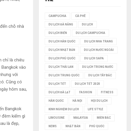
I
CAMPUCHIA
CÀ PHÊ
Ế
DU LỊCH ĐÀ NẴNG
DU LỊCH
 đến chỗ nhà
M
DU LỊCH BIỂN
DU LỊCH CAMPUCHIA
DU LỊCH HÀN QUỐC
DU LỊCH NHA TRANG
DU LỊCH NHẬT BẢN
DU LỊCH NƯỚC NGOÀI
DU LỊCH PHÚ QUỐC
DU LỊCH SAPA
 chỉ là chiêu
đi Bangkok vào
DU LỊCH THÁI LAN
DU LỊCH TRONG NƯỚC
nhưng với
DU LỊCH TRUNG QUỐC
DU LỊCH TÂY BẮC
 có. Cũng có
DU LỊCH TẾT
DU LỊCH TẾT 2020
 ngày hôm sau,
DU LỊCH ĐÀ LẠT
FASHION
FITNESS
HÀN QUỐC
HÀ NỘI
HỘI DU LỊCH
đến Bangkok
KINH NGHIỆM DU LỊCH
LIFE STYLE
hợ đêm kiếm gì
LIMOUSINE
MALAYSIA
MIỀN BẮC
au là đẹp,
NEWS
NHẬT BẢN
PHÚ QUỐC