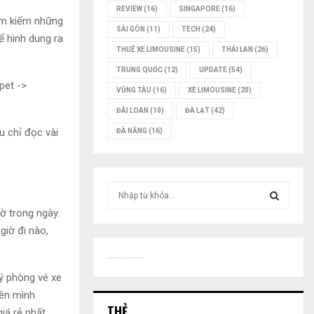
REVIEW
(16)
SINGAPORE
(16)
ìm kiếm những
SÀI GÒN
(11)
TECH
(24)
ể hình dung ra
THUÊ XE LIMOUSINE
(15)
THÁI LAN
(26)
TRUNG QUỐC
(12)
UPDATE
(54)
pet ->
VŨNG TÀU
(16)
XE LIMOUSINE
(20)
ĐÀI LOAN
(10)
ĐÀ LẠT
(42)
u chỉ đọc vài
ĐÀ NẴNG
(16)
T
ì
ờ trong ngày.
m
T
giờ đi nào,
k
i
Ì
ế
lý phòng vé xe
m
M
:
nên mình
THẺ
K
iá rẻ nhất,