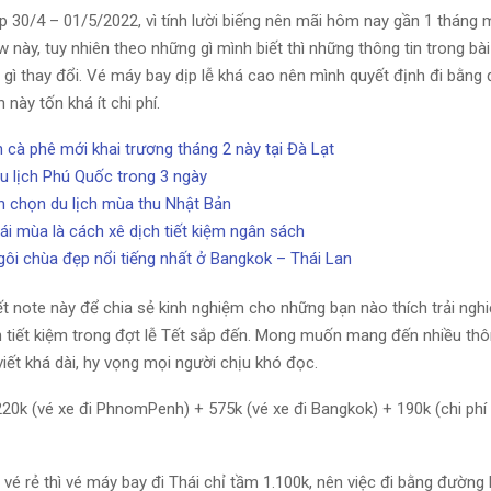
p 30/4 – 01/5/2022, vì tính lười biếng nên mãi hôm nay gần 1 tháng 
w này, tuy nhiên theo những gì mình biết thì những thông tin trong bà
ó gì thay đổi. Vé máy bay dịp lễ khá cao nên mình quyết định đi bằng
 này tốn khá ít chi phí.
 cà phê mới khai trương tháng 2 này tại Đà Lạt
u lịch Phú Quốc trong 3 ngày
n chọn du lịch mùa thu Nhật Bản
trái mùa là cách xê dịch tiết kiệm ngân sách
ôi chùa đẹp nổi tiếng nhất ở Bangkok – Thái Lan
iết note này để chia sẻ kinh nghiệm cho những bạn nào thích trải ngh
 tiết kiệm trong đợt lễ Tết sắp đến. Mong muốn mang đến nhiều thôn
iết khá dài, hy vọng mọi người chịu khó đọc.
 220k (vé xe đi PhnomPenh) + 575k (vé xe đi Bangkok) + 190k (chi ph
vé rẻ thì vé máy bay đi Thái chỉ tầm 1.100k, nên việc đi bằng đường