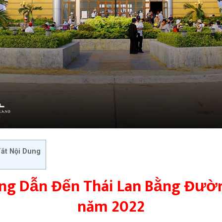
ắt Nội Dung
g Dẫn Đến Thái Lan Bằng Đườ
năm 2022