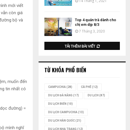
14 Tháng 1, 2021
mình mới viết
i vẫn còn giá
 đường bộ và
Top 4 quán trà dành cho
chị em dịp 8/3
7 Tháng 3, 2020
TẢI THÊM BÀI VIẾT
TỪ KHÓA PHỔ BIẾN
iệm,
muốn đến
CAMPUCHIA
(28)
CÀ PHÊ
(12)
g tin nhất có
DU LỊCH ĐÀ NẴNG
(17)
DU LỊCH
(87)
DU LỊCH BIỂN
(10)
í dọc đường) =
DU LỊCH CAMPUCHIA
(13)
DU LỊCH HÀN QUỐC
(21)
 bộ mình nghĩ
DU LỊCH NHA TRANG
(12)