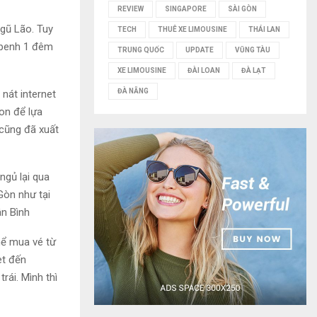
REVIEW
SINGAPORE
SÀI GÒN
gũ Lão. Tuy
TECH
THUÊ XE LIMOUSINE
THÁI LAN
mpenh 1 đêm
TRUNG QUỐC
UPDATE
VŨNG TÀU
XE LIMOUSINE
ĐÀI LOAN
ĐÀ LẠT
ĐÀ NẴNG
nát internet
on để lựa
cũng đã xuất
ngủ lại qua
Gòn như tại
ân Bình
hể mua vé từ
et đến
rái. Mình thì