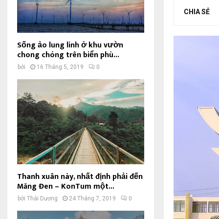
CHIA SẺ
Sống ảo lung linh ở khu vườn
chong chóng trên biển phù...
bởi
16 Tháng 5, 2019
0
Thanh xuân này, nhất định phải đến
Măng Đen – KonTum một...
bởi
Thái Dương
24 Tháng 7, 2019
0