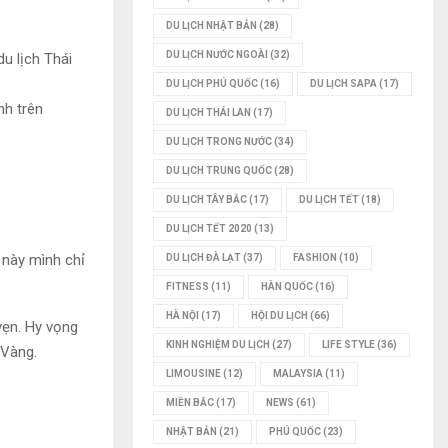
DU LỊCH NHẬT BẢN
(28)
DU LỊCH NƯỚC NGOÀI
(32)
du lịch Thái
DU LỊCH PHÚ QUỐC
(16)
DU LỊCH SAPA
(17)
nh trên
DU LỊCH THÁI LAN
(17)
DU LỊCH TRONG NƯỚC
(34)
DU LỊCH TRUNG QUỐC
(28)
DU LỊCH TÂY BẮC
(17)
DU LỊCH TẾT
(18)
DU LỊCH TẾT 2020
(13)
n này mình chỉ
DU LỊCH ĐÀ LẠT
(37)
FASHION
(10)
FITNESS
(11)
HÀN QUỐC
(16)
HÀ NỘI
(17)
HỘI DU LỊCH
(66)
vẹn. Hy vọng
KINH NGHIỆM DU LỊCH
(27)
LIFE STYLE
(36)
 Vàng.
LIMOUSINE
(12)
MALAYSIA
(11)
MIỀN BẮC
(17)
NEWS
(61)
NHẬT BẢN
(21)
PHÚ QUỐC
(23)