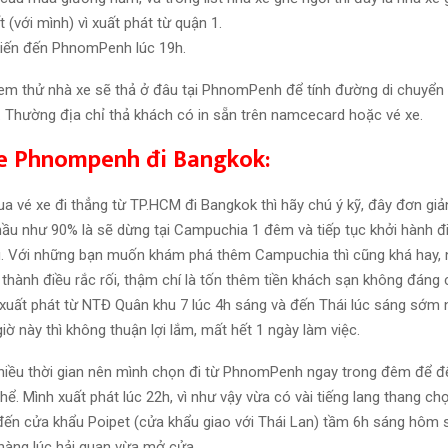
t (với mình) vì xuất phát từ quận 1.
 kiến đến PhnomPenh lúc 19h.
xem thử nhà xe sẽ thả ở đâu tại PhnomPenh để tính đường di chuyển
. Thường địa chỉ thả khách có in sẵn trên namcecard hoặc vé xe.
xe Phnompenh đi Bangkok:
a vé xe đi thẳng từ TP.HCM đi Bangkok thì hãy chú ý kỹ, đây đơn giản
 hầu như 90% là sẽ dừng tại Campuchia 1 đêm và tiếp tục khởi hành 
. Với những bạn muốn khám phá thêm Campuchia thì cũng khá hay, 
i thành điều rắc rối, thậm chí là tốn thêm tiền khách sạn không đáng
xuất phát từ NTĐ Quân khu 7 lúc 4h sáng và đến Thái lúc sáng sớm
ờ này thì không thuận lợi lắm, mất hết 1 ngày làm việc.
hiều thời gian nên mình chọn đi từ PhnomPenh ngay trong đêm để 
ể. Mình xuất phát lúc 22h, vì như vậy vừa có vài tiếng lang thang c
đến cửa khẩu Poipet (cửa khẩu giao với Thái Lan) tầm 6h sáng hôm s
 hàng lúc hải quan vừa mở cửa.