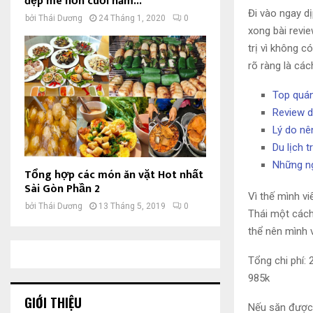
đẹp mê hồn cuối năm...
Đi vào ngay dị
bởi
Thái Dương
24 Tháng 1, 2020
0
xong bài revie
trị vì không c
rõ ràng là cách
Top quán
Review d
Lý do nê
Du lịch 
Những ng
Tổng hợp các món ăn vặt Hot nhất
Sài Gòn Phần 2
Vì thế mình v
bởi
Thái Dương
13 Tháng 5, 2019
0
Thái một cách
thể nên mình v
Tổng chi phí:
985k
GIỚI THIỆU
Nếu săn được 