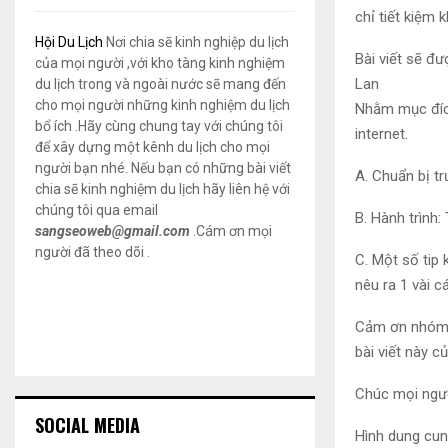
chỉ tiết kiệm k
Hội Du Lịch
Nơi chia sẽ kinh nghiệp du lịch
Bài viết sẽ đư
của mọi người ,với kho tàng kinh nghiệm
Lan
du lịch trong và ngoài nước sẽ mang đến
cho mọi người những kinh nghiệm du lịch
Nhằm mục đích
bổ ích .Hãy cùng chung tay với chúng tôi
internet.
để xây dựng một kênh du lịch cho mọi
người bạn nhé. Nếu bạn có những bài viết
A. Chuẩn bị trư
chia sẽ kinh nghiệm du lịch hãy liên hệ với
chúng tôi qua email
B. Hành trìn
sangseoweb@gmail.com
.Cám ơn mọi
người đã theo dõi .
C. Một số tip 
nêu ra 1 vài 
Cảm ơn nhóm
bài viết này 
Chúc mọi ngườ
SOCIAL MEDIA
Hình dung cun