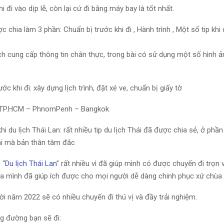
hi đi vào dịp lễ, còn lại cứ đi bằng máy bay là tốt nhất.
ợc chia làm 3 phần: Chuẩn bị trước khi đi , Hành trình , Một số tip khi 
 cung cấp thông tin chân thực, trong bài có sử dụng một số hình ả
ớc khi đi: xây dựng lịch trình, đặt xé ve, chuẩn bị giấy tờ
h: TP.HCM – PhnomPenh – Bangkok
khi du lịch Thái Lan: rất nhiều tip du lịch Thái đã được chia sẻ, ở phầ
cái mà bản thân tâm đắc
 “
Du lịch Thái Lan
” rất nhiều vì đã giúp mình có được chuyến đi trọn 
của mình đã giúp ích được cho mọi người dễ dàng chinh phục xứ chùa
i năm 2022 sẽ có nhiều chuyến đi thú vị và đầy trải nghiệm.
g đường bạn sẽ đi: