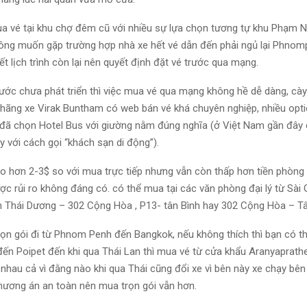
a vé tại khu chợ đêm cũ với nhiều sự lựa chọn tương tự khu Phạm N
ông muốn gặp trường hợp nhà xe hết vé dẫn đến phải ngủ lại Phno
ết lịch trình còn lại nên quyết định đặt vé trước qua mạng.
ước chưa phát triển thì việc mua vé qua mạng không hề dễ dàng, cày 
hãng xe Virak Buntham có web bán vé khá chuyên nghiệp, nhiều opti
đã chọn Hotel Bus với giường nằm đúng nghĩa (ở Việt Nam gần đây 
ày với cách gọi “khách sạn di động”).
ao hơn 2-3$ so với mua trực tiếp nhưng vẫn còn thấp hơn tiền phòng 
ợc rủi ro không đáng có. có thể mua tại các văn phòng đại lý từ Sài 
ch Thái Dương – 302 Cộng Hòa , P13- tân Bình hay 302 Cộng Hòa – T
trọn gói đi từ Phnom Penh đến Bangkok, nếu không thích thì bạn có t
n Poipet đến khi qua Thái Lan thì mua vé từ cửa khẩu Aranyaprath
hau cả vì đằng nào khi qua Thái cũng đổi xe vì bên này xe chạy bên t
phương án an toàn nên mua trọn gói vẫn hơn.