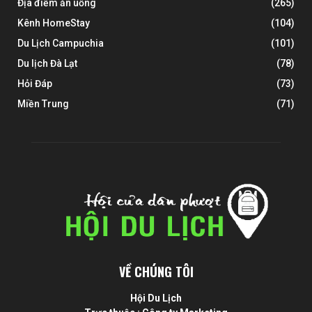
Địa điểm ăn uống
(265)
Kênh HomeStay
(104)
Du Lịch Campuchia
(101)
Du lịch Đà Lạt
(78)
Hỏi Đáp
(73)
Miền Trung
(71)
VỀ CHÚNG TÔI
Hội Du Lịch