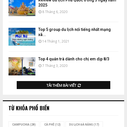
2025
8 Tháng 6, 2020
Top 5 group du lịch nổi tiếng nhất mạng
xã...
14 Tháng 1, 2021
Top 4 quán trà dành cho chị em dịp 8/3
7 Tháng 3, 2020
TẢI THÊM BÀI VIẾT
TỪ KHÓA PHỔ BIẾN
CAMPUCHIA
(28)
CÀ PHÊ
(12)
DU LỊCH ĐÀ NẴNG
(17)