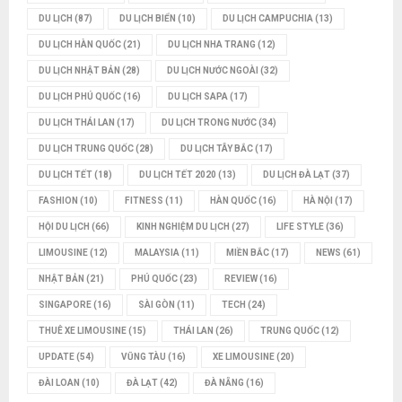
DU LỊCH
(87)
DU LỊCH BIỂN
(10)
DU LỊCH CAMPUCHIA
(13)
DU LỊCH HÀN QUỐC
(21)
DU LỊCH NHA TRANG
(12)
DU LỊCH NHẬT BẢN
(28)
DU LỊCH NƯỚC NGOÀI
(32)
DU LỊCH PHÚ QUỐC
(16)
DU LỊCH SAPA
(17)
DU LỊCH THÁI LAN
(17)
DU LỊCH TRONG NƯỚC
(34)
DU LỊCH TRUNG QUỐC
(28)
DU LỊCH TÂY BẮC
(17)
DU LỊCH TẾT
(18)
DU LỊCH TẾT 2020
(13)
DU LỊCH ĐÀ LẠT
(37)
FASHION
(10)
FITNESS
(11)
HÀN QUỐC
(16)
HÀ NỘI
(17)
HỘI DU LỊCH
(66)
KINH NGHIỆM DU LỊCH
(27)
LIFE STYLE
(36)
LIMOUSINE
(12)
MALAYSIA
(11)
MIỀN BẮC
(17)
NEWS
(61)
NHẬT BẢN
(21)
PHÚ QUỐC
(23)
REVIEW
(16)
SINGAPORE
(16)
SÀI GÒN
(11)
TECH
(24)
THUÊ XE LIMOUSINE
(15)
THÁI LAN
(26)
TRUNG QUỐC
(12)
UPDATE
(54)
VŨNG TÀU
(16)
XE LIMOUSINE
(20)
ĐÀI LOAN
(10)
ĐÀ LẠT
(42)
ĐÀ NẴNG
(16)