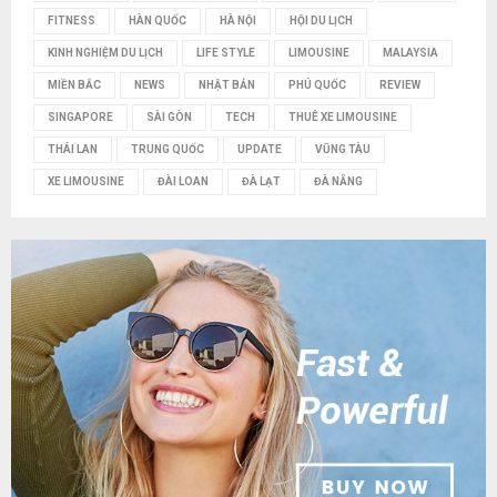
FITNESS
HÀN QUỐC
HÀ NỘI
HỘI DU LỊCH
KINH NGHIỆM DU LỊCH
LIFE STYLE
LIMOUSINE
MALAYSIA
MIỀN BẮC
NEWS
NHẬT BẢN
PHÚ QUỐC
REVIEW
SINGAPORE
SÀI GÒN
TECH
THUÊ XE LIMOUSINE
THÁI LAN
TRUNG QUỐC
UPDATE
VŨNG TÀU
XE LIMOUSINE
ĐÀI LOAN
ĐÀ LẠT
ĐÀ NẴNG