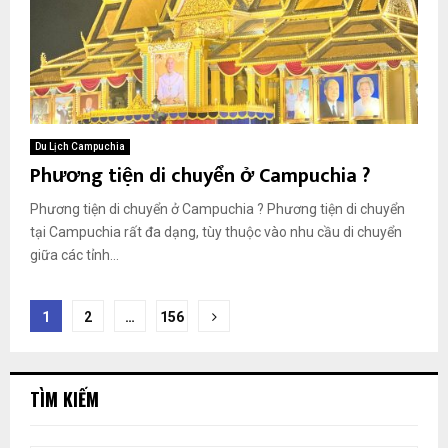
Du Lịch Campuchia
Phương tiện di chuyển ở Campuchia ?
Phương tiện di chuyển ở Campuchia ? Phương tiện di chuyển
tại Campuchia rất đa dạng, tùy thuộc vào nhu cầu di chuyển
giữa các tỉnh...
Phân
1
2
…
156
trang
bài
TÌM KIẾM
viết