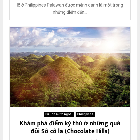
n
lỡ ở Philippines Palawan được mệnh danh là một trong
g
những điểm đến...
Du lịch nước ngoài
Philippines
Khám phá điểm kỳ thú ở những quả
đồi Sô cô la (Chocolate Hills)