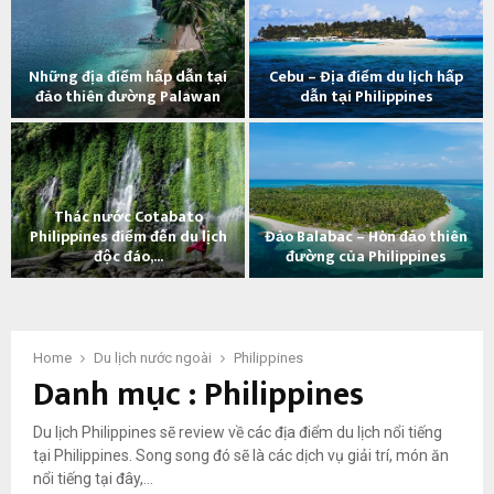
ữ
n
g
Những địa điểm hấp dẫn tại
Cebu – Địa điểm du lịch hấp
đ
đảo thiên đường Palawan
dẫn tại Philippines
i
N
C
ề
h
e
u
ữ
b
c
n
u
ầ
Thác nước Cotabato
g
–
n
Philippines điểm đến du lịch
Đảo Balabac – Hòn đảo thiên
đ
Đ
b
độc đáo,...
đường của Philippines
ị
ị
i
T
Đ
a
a
ế
h
ả
đ
đ
t
á
o
i
i
k
c
B
Home
Du lịch nước ngoài
Philippines
ể
ể
h
Danh mục : Philippines
n
a
m
m
i
ư
l
h
d
d
ớ
a
ấ
u
u
Du lịch Philippines sẽ review về các địa điểm du lịch nổi tiếng
c
b
p
l
l
tại Philippines. Song song đó sẽ là các dịch vụ giải trí, món ăn
C
a
d
ị
ị
nổi tiếng tại đây,…