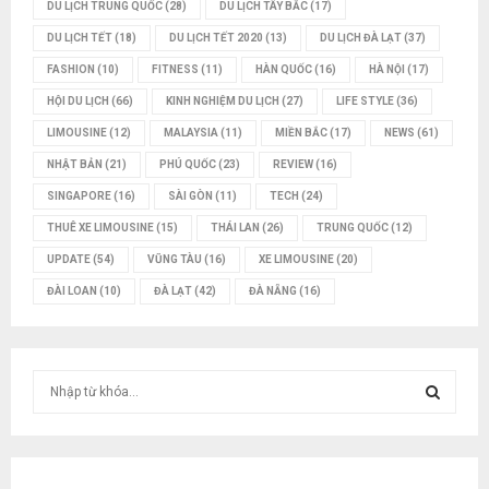
DU LỊCH TRUNG QUỐC
(28)
DU LỊCH TÂY BẮC
(17)
DU LỊCH TẾT
(18)
DU LỊCH TẾT 2020
(13)
DU LỊCH ĐÀ LẠT
(37)
FASHION
(10)
FITNESS
(11)
HÀN QUỐC
(16)
HÀ NỘI
(17)
HỘI DU LỊCH
(66)
KINH NGHIỆM DU LỊCH
(27)
LIFE STYLE
(36)
LIMOUSINE
(12)
MALAYSIA
(11)
MIỀN BẮC
(17)
NEWS
(61)
NHẬT BẢN
(21)
PHÚ QUỐC
(23)
REVIEW
(16)
SINGAPORE
(16)
SÀI GÒN
(11)
TECH
(24)
THUÊ XE LIMOUSINE
(15)
THÁI LAN
(26)
TRUNG QUỐC
(12)
UPDATE
(54)
VŨNG TÀU
(16)
XE LIMOUSINE
(20)
ĐÀI LOAN
(10)
ĐÀ LẠT
(42)
ĐÀ NẴNG
(16)
T
ì
m
T
k
i
Ì