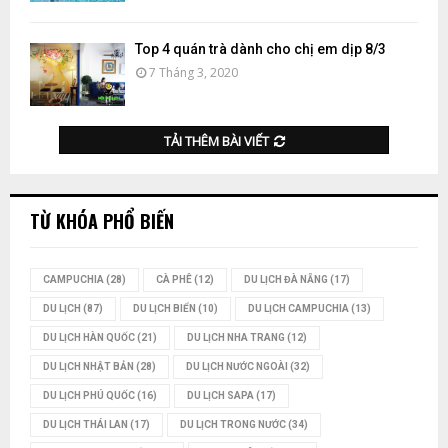
Top 4 quán trà dành cho chị em dịp 8/3
7 Tháng 3, 2020
TẢI THÊM BÀI VIẾT
TỪ KHÓA PHỔ BIẾN
CAMPUCHIA
(28)
CÀ PHÊ
(12)
DU LỊCH ĐÀ NẴNG
(17)
DU LỊCH
(87)
DU LỊCH BIỂN
(10)
DU LỊCH CAMPUCHIA
(13)
DU LỊCH HÀN QUỐC
(21)
DU LỊCH NHA TRANG
(12)
DU LỊCH NHẬT BẢN
(28)
DU LỊCH NƯỚC NGOÀI
(32)
DU LỊCH PHÚ QUỐC
(16)
DU LỊCH SAPA
(17)
DU LỊCH THÁI LAN
(17)
DU LỊCH TRONG NƯỚC
(34)