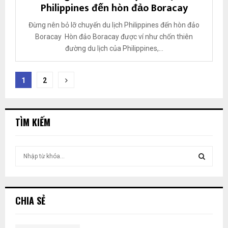
Philippines đến hòn đảo Boracay
Đừng nên bỏ lỡ chuyến du lịch Philippines đến hòn đảo
Boracay Hòn đảo Boracay được ví như chốn thiên
đường du lịch của Philippines,...
Phân
1
2
trang
bài
TÌM KIẾM
viết
T
ì
m
T
k
i
Ì
CHIA SẺ
ế
m
M
: