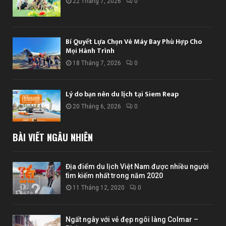
22 Tháng 7, 2026
0
Bí Quyết Lựa Chọn Vé Máy Bay Phù Hợp Cho
Mọi Hành Trình
18 Tháng 7, 2026
0
Lý do bạn nên du lịch tại Siem Reap
20 Tháng 6, 2026
0
BÀI VIẾT NGẪU NHIÊN
Địa điểm du lịch Việt Nam được nhiều người
tìm kiếm nhất trong năm 2020
11 Tháng 12, 2020
0
Ngất ngây với vẻ đẹp ngôi làng Colmar –