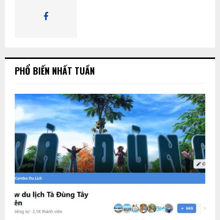
K
I
Ế
PHỔ BIẾN NHẤT TUẦN
M