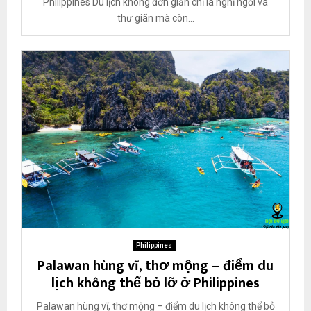
Philippines Du lịch không đơn giản chỉ là nghỉ ngơi và
đ
h
w
thư giãn mà còn...
ế
i
a
n
l
n
d
i
u
p
l
p
ị
i
c
n
h
e
đ
s
ộ
c
đ
á
o
,
ấ
Philippines
n
Palawan hùng vĩ, thơ mộng – điểm du
t
lịch không thể bỏ lỡ ở Philippines
ư
ợ
Palawan hùng vĩ, thơ mộng – điểm du lịch không thể bỏ