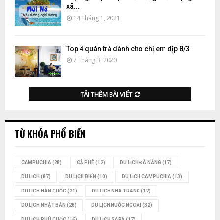
xã...
14 Tháng 1, 2021
Top 4 quán trà dành cho chị em dịp 8/3
7 Tháng 3, 2020
TẢI THÊM BÀI VIẾT
TỪ KHÓA PHỔ BIẾN
CAMPUCHIA
(28)
CÀ PHÊ
(12)
DU LỊCH ĐÀ NẴNG
(17)
DU LỊCH
(87)
DU LỊCH BIỂN
(10)
DU LỊCH CAMPUCHIA
(13)
DU LỊCH HÀN QUỐC
(21)
DU LỊCH NHA TRANG
(12)
DU LỊCH NHẬT BẢN
(28)
DU LỊCH NƯỚC NGOÀI
(32)
DU LỊCH PHÚ QUỐC
(16)
DU LỊCH SAPA
(17)