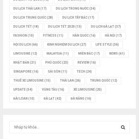
DU LỊCH THÁI LAN
(17)
DU LỊCH TRONG NƯỚC
(34)
DU LỊCH TRUNG QUỐC
(28)
DU LỊCH TÂY BẮC
(17)
DU LỊCH TẾT
(18)
DU LỊCH TẾT 2020
(13)
DU LỊCH ĐÀ LẠT
(37)
FASHION
(10)
FITNESS
(11)
HÀN QUỐC
(16)
HÀ NỘI
(17)
HỘI DU LỊCH
(66)
KINH NGHIỆM DU LỊCH
(27)
LIFE STYLE
(36)
LIMOUSINE
(12)
MALAYSIA
(11)
MIỀN BẮC
(17)
NEWS
(61)
NHẬT BẢN
(21)
PHÚ QUỐC
(23)
REVIEW
(16)
SINGAPORE
(16)
SÀI GÒN
(11)
TECH
(24)
THUÊ XE LIMOUSINE
(15)
THÁI LAN
(26)
TRUNG QUỐC
(12)
UPDATE
(54)
VŨNG TÀU
(16)
XE LIMOUSINE
(20)
ĐÀI LOAN
(10)
ĐÀ LẠT
(42)
ĐÀ NẴNG
(16)
T
ì
m