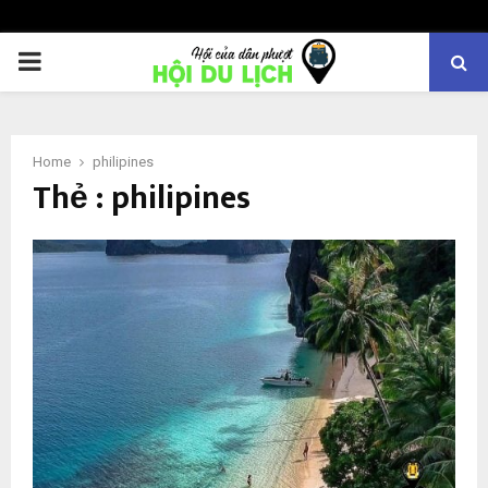
PRIMARY
MENU
Home
philipines
Thẻ : philipines