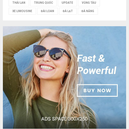
THÁI LAN
TRUNG QUỐC
UPDATE
VŨNG TÀU
XE LIMOUSINE
ĐÀI LOAN
ĐÀ LẠT
ĐÀ NẴNG