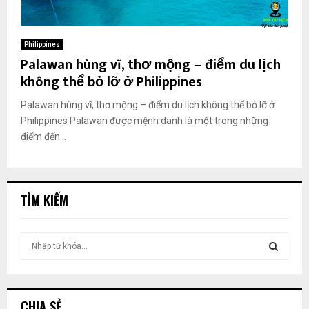
Philippines
Palawan hùng vĩ, thơ mộng – điểm du lịch
không thể bỏ lỡ ở Philippines
Palawan hùng vĩ, thơ mộng – điểm du lịch không thể bỏ lỡ ở
Philippines Palawan được mệnh danh là một trong những
điểm đến...
TÌM KIẾM
T
ì
m
T
k
i
Ì
CHIA SẺ