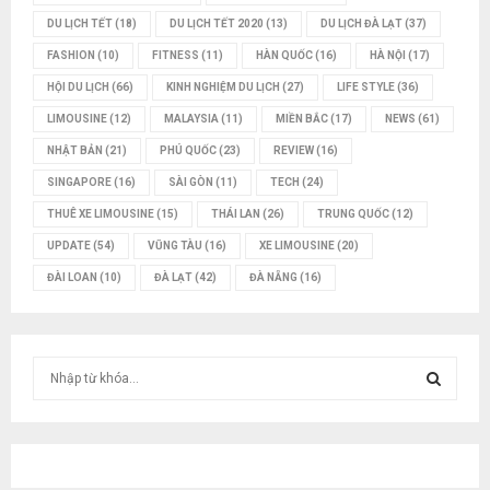
DU LỊCH TẾT
(18)
DU LỊCH TẾT 2020
(13)
DU LỊCH ĐÀ LẠT
(37)
FASHION
(10)
FITNESS
(11)
HÀN QUỐC
(16)
HÀ NỘI
(17)
HỘI DU LỊCH
(66)
KINH NGHIỆM DU LỊCH
(27)
LIFE STYLE
(36)
LIMOUSINE
(12)
MALAYSIA
(11)
MIỀN BẮC
(17)
NEWS
(61)
NHẬT BẢN
(21)
PHÚ QUỐC
(23)
REVIEW
(16)
SINGAPORE
(16)
SÀI GÒN
(11)
TECH
(24)
THUÊ XE LIMOUSINE
(15)
THÁI LAN
(26)
TRUNG QUỐC
(12)
UPDATE
(54)
VŨNG TÀU
(16)
XE LIMOUSINE
(20)
ĐÀI LOAN
(10)
ĐÀ LẠT
(42)
ĐÀ NẴNG
(16)
T
ì
m
T
k
i
Ì
ế