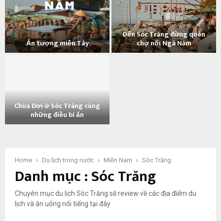
m
ẫ
n
Đến Sóc Trăng đừng quên
n
Ấn tượng miền Tây
chợ nổi Ngã Năm
h
Ấ
Đ
ữ
n
ế
n
t
n
g
ư
S
n
ợ
ó
g
Chùa Dơi ở Sóc Trăng cùng
n
c
ô
những điều bí ẩn
g
T
i
C
m
r
c
h
i
ă
h
ù
ề
n
ù
a
Home
Du lịch trong nước
Miền Nam
Sóc Trăng
n
g
a
Danh mục : Sóc Trăng
D
T
đ
c
ơ
â
ừ
ự
i
y
n
c
Chuyên mục du lịch Sóc Trăng sẽ review về các địa điểm du
ở
g
đ
lịch và ăn uống nổi tiếng tại đây
S
q
ẹ