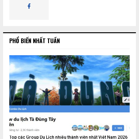
K
ẩ
n
I
Ế
PHỔ BIẾN NHẤT TUẦN
M
Top các Group Du Lịch nhiều thành viên nhất Việt Nam 2026