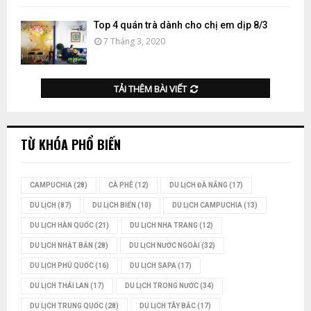
Top 4 quán trà dành cho chị em dịp 8/3
7 Tháng 3, 2020
TẢI THÊM BÀI VIẾT
TỪ KHÓA PHỔ BIẾN
CAMPUCHIA
(28)
CÀ PHÊ
(12)
DU LỊCH ĐÀ NẴNG
(17)
DU LỊCH
(87)
DU LỊCH BIỂN
(10)
DU LỊCH CAMPUCHIA
(13)
DU LỊCH HÀN QUỐC
(21)
DU LỊCH NHA TRANG
(12)
DU LỊCH NHẬT BẢN
(28)
DU LỊCH NƯỚC NGOÀI
(32)
DU LỊCH PHÚ QUỐC
(16)
DU LỊCH SAPA
(17)
DU LỊCH THÁI LAN
(17)
DU LỊCH TRONG NƯỚC
(34)
DU LỊCH TRUNG QUỐC
(28)
DU LỊCH TÂY BẮC
(17)