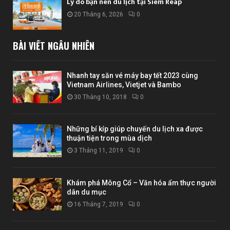
Lý do bạn nên du lịch tại Siem Reap
20 Tháng 6, 2026
0
BÀI VIẾT NGẪU NHIÊN
Nhanh tay săn vé máy bay tết 2023 cùng
Vietnam Airlines, Vietjet và Bambo
30 Tháng 10, 2018
0
Những bí kíp giúp chuyến du lịch xa được
thuận tiện trong mùa dịch
3 Tháng 11, 2019
0
Khám phá Mông Cổ – Văn hóa ẩm thực người
dân du mục
16 Tháng 7, 2019
0