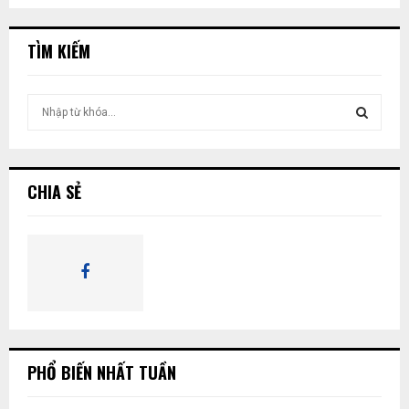
KIẾM
TÌM KIẾM
T
ì
m
T
k
i
Ì
CHIA SẺ
ế
m
M
:
K
I
Ế
PHỔ BIẾN NHẤT TUẦN
M