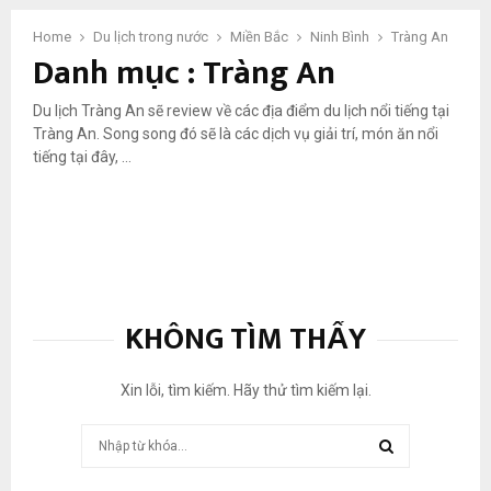
t
n
Home
Du lịch trong nước
Miền Bắc
Ninh Bình
Tràng An
Danh mục : Tràng An
g
à
y
Du lịch Tràng An sẽ review về các địa điểm du lịch nổi tiếng tại
k
Tràng An. Song song đó sẽ là các dịch vụ giải trí, món ăn nổi
h
tiếng tại đây, …
á
m
p
h
á
T
r
KHÔNG TÌM THẤY
à
n
g
Xin lỗi, tìm kiếm. Hãy thử tìm kiếm lại.
A
n
Tìm
kiếm:
TÌM