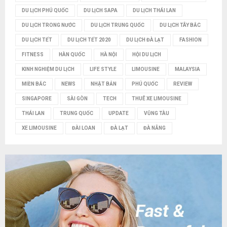
M
DU LỊCH PHÚ QUỐC
DU LỊCH SAPA
DU LỊCH THÁI LAN
DU LỊCH TRONG NƯỚC
DU LỊCH TRUNG QUỐC
DU LỊCH TÂY BẮC
DU LỊCH TẾT
DU LỊCH TẾT 2020
DU LỊCH ĐÀ LẠT
FASHION
FITNESS
HÀN QUỐC
HÀ NỘI
HỘI DU LỊCH
KINH NGHIỆM DU LỊCH
LIFE STYLE
LIMOUSINE
MALAYSIA
MIỀN BẮC
NEWS
NHẬT BẢN
PHÚ QUỐC
REVIEW
SINGAPORE
SÀI GÒN
TECH
THUÊ XE LIMOUSINE
THÁI LAN
TRUNG QUỐC
UPDATE
VŨNG TÀU
XE LIMOUSINE
ĐÀI LOAN
ĐÀ LẠT
ĐÀ NẴNG