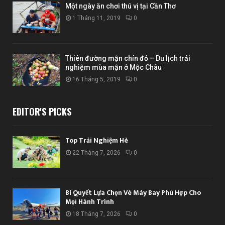
Một ngày ăn chơi thú vị tại Cần Thơ
1 Tháng 11, 2019
0
Thiên đường mận chín đỏ – Du lịch trải
nghiệm mùa mận ở Mộc Châu
16 Tháng 5, 2019
0
EDITOR'S PICKS
Top Trải Nghiệm Hè
22 Tháng 7, 2026
0
Bí Quyết Lựa Chọn Vé Máy Bay Phù Hợp Cho
Mọi Hành Trình
18 Tháng 7, 2026
0