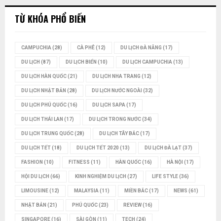
TỪ KHÓA PHỔ BIẾN
CAMPUCHIA
(28)
CÀ PHÊ
(12)
DU LỊCH ĐÀ NẴNG
(17)
DU LỊCH
(87)
DU LỊCH BIỂN
(10)
DU LỊCH CAMPUCHIA
(13)
DU LỊCH HÀN QUỐC
(21)
DU LỊCH NHA TRANG
(12)
DU LỊCH NHẬT BẢN
(28)
DU LỊCH NƯỚC NGOÀI
(32)
DU LỊCH PHÚ QUỐC
(16)
DU LỊCH SAPA
(17)
DU LỊCH THÁI LAN
(17)
DU LỊCH TRONG NƯỚC
(34)
DU LỊCH TRUNG QUỐC
(28)
DU LỊCH TÂY BẮC
(17)
DU LỊCH TẾT
(18)
DU LỊCH TẾT 2020
(13)
DU LỊCH ĐÀ LẠT
(37)
FASHION
(10)
FITNESS
(11)
HÀN QUỐC
(16)
HÀ NỘI
(17)
HỘI DU LỊCH
(66)
KINH NGHIỆM DU LỊCH
(27)
LIFE STYLE
(36)
LIMOUSINE
(12)
MALAYSIA
(11)
MIỀN BẮC
(17)
NEWS
(61)
NHẬT BẢN
(21)
PHÚ QUỐC
(23)
REVIEW
(16)
SINGAPORE
(16)
SÀI GÒN
(11)
TECH
(24)