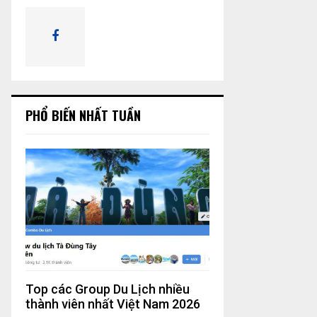
:
t
h
K
á
I
n
g
Ế
1
0
M
PHỔ BIẾN NHẤT TUẦN
Top các Group Du Lịch nhiều
thành viên nhất Việt Nam 2026