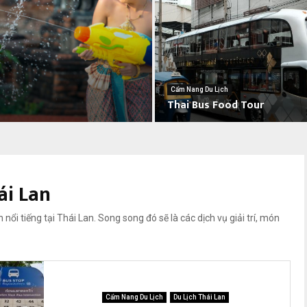
K
h
a
i
b
á
o
Cẩm Nang Du Lịch
Thai Bus Food Tour
o
n
T
l
h
i
a
n
i
e
ái Lan
B
t
u
r
s
 nổi tiếng tại Thái Lan. Song song đó sẽ là các dịch vụ giải trí, món
ư
F
ớ
o
c
o
k
d
h
T
i
Cẩm Nang Du Lịch
Du Lịch Thái Lan
o
đ