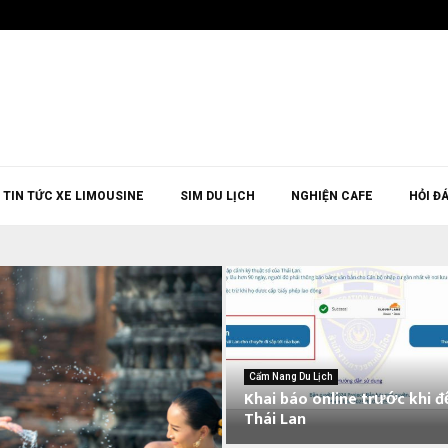
TIN TỨC XE LIMOUSINE
SIM DU LỊCH
NGHIỆN CAFE
HỎI Đ
Cẩm Nang Du Lịch
Khai báo online trước khi đ
Thái Lan