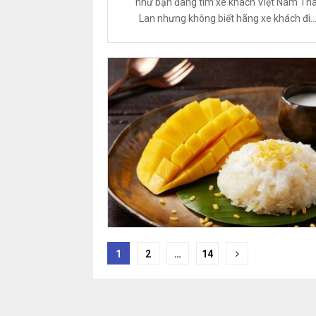
như bạn đang tìm xe khách Việt Nam Thá
Lan nhưng không biết hãng xe khách đi..
Phân
1
2
…
14
trang
bài