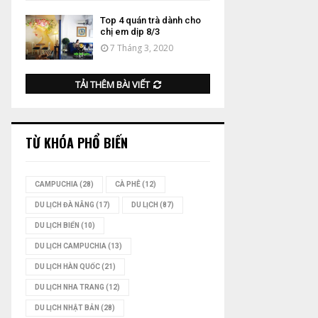
Top 4 quán trà dành cho
chị em dịp 8/3
7 Tháng 3, 2020
TẢI THÊM BÀI VIẾT
TỪ KHÓA PHỔ BIẾN
CAMPUCHIA
(28)
CÀ PHÊ
(12)
DU LỊCH ĐÀ NẴNG
(17)
DU LỊCH
(87)
DU LỊCH BIỂN
(10)
DU LỊCH CAMPUCHIA
(13)
DU LỊCH HÀN QUỐC
(21)
DU LỊCH NHA TRANG
(12)
DU LỊCH NHẬT BẢN
(28)