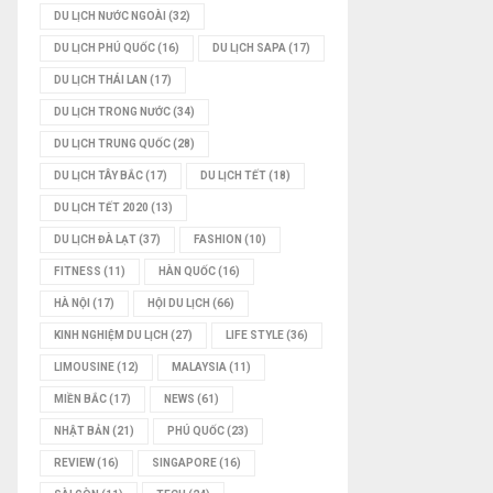
DU LỊCH NƯỚC NGOÀI
(32)
DU LỊCH PHÚ QUỐC
(16)
DU LỊCH SAPA
(17)
DU LỊCH THÁI LAN
(17)
DU LỊCH TRONG NƯỚC
(34)
DU LỊCH TRUNG QUỐC
(28)
DU LỊCH TÂY BẮC
(17)
DU LỊCH TẾT
(18)
DU LỊCH TẾT 2020
(13)
DU LỊCH ĐÀ LẠT
(37)
FASHION
(10)
FITNESS
(11)
HÀN QUỐC
(16)
HÀ NỘI
(17)
HỘI DU LỊCH
(66)
KINH NGHIỆM DU LỊCH
(27)
LIFE STYLE
(36)
LIMOUSINE
(12)
MALAYSIA
(11)
MIỀN BẮC
(17)
NEWS
(61)
NHẬT BẢN
(21)
PHÚ QUỐC
(23)
REVIEW
(16)
SINGAPORE
(16)