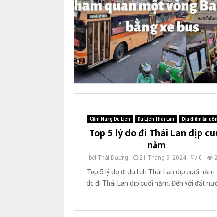
2
0
2
6
Cẩm Nang Du Lịch
Du Lịch Thái Lan
Địa điểm ăn uố
Top 5 lý do đi Thái Lan dịp cu
năm
bởi
Thái Dương
21 Tháng 9, 2024
0
Top 5 lý do đi du lịch Thái Lan dịp cuối năm 
do đi Thái Lan dịp cuối năm: Đến với đất nướ