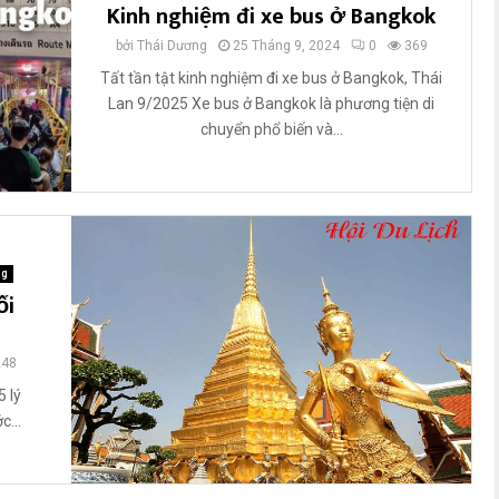
Kinh nghiệm đi xe bus ở Bangkok
u
ế
r
n
bởi
Thái Dương
25 Tháng 9, 2024
0
369
T
Tất tần tật kinh nghiệm đi xe bus ở Bangkok, Thái
h
Lan 9/2025 Xe bus ở Bangkok là phương tiện di
á
chuyển phổ biến và...
i
L
a
n
ng
ối
248
5 lý
c...