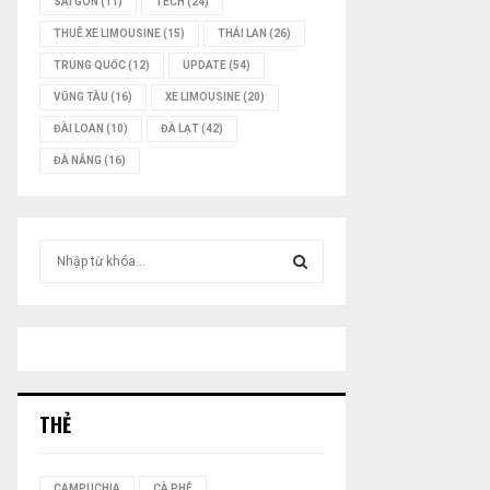
SÀI GÒN
(11)
TECH
(24)
THUÊ XE LIMOUSINE
(15)
THÁI LAN
(26)
TRUNG QUỐC
(12)
UPDATE
(54)
VŨNG TÀU
(16)
XE LIMOUSINE
(20)
ĐÀI LOAN
(10)
ĐÀ LẠT
(42)
ĐÀ NẴNG
(16)
T
ì
m
T
k
i
Ì
ế
m
M
:
THẺ
K
I
CAMPUCHIA
CÀ PHÊ