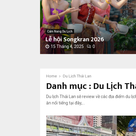
Cẩm Nang Du Lịch
Lễ hội Songkran 2026
15 Tháng 4, 2025
0
L
ễ
h
ộ
Home
Du Lịch Thái Lan
Danh mục : Du Lịch Th
i
S
o
Du lịch Thái Lan sẽ review về các địa điểm du lịch
n
ăn nổi tiếng tại đây,…
g
k
r
a
n