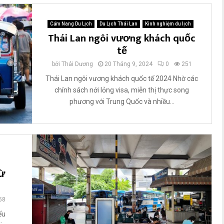
Cẩm Nang Du Lịch
Du Lịch Thái Lan
Kinh nghiệm du lịch
Thái Lan ngôi vương khách quốc
tế
bởi
Thái Dương
20 Tháng 9, 2024
0
251
Thái Lan ngôi vương khách quốc tế 2024 Nhờ các
chính sách nới lỏng visa, miễn thị thực song
phương với Trung Quốc và nhiều...
từ
58
ếu