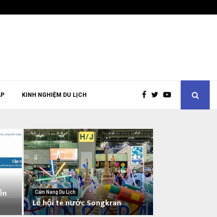
ÁP
KINH NGHIỆM DU LỊCH
ến
Cẩm Nang Du Lịch
Lễ hội té nước Songkran