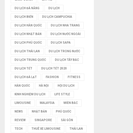
DU LỊCH ĐÀ NẴNG
DU LỊCH
Ế
DU LỊCH BIỂN
DU LỊCH CAMPUCHIA
M
DU LỊCH HÀN QUỐC
DU LỊCH NHA TRANG
DU LỊCH NHẬT BẢN
DU LỊCH NƯỚC NGOÀI
DU LỊCH PHÚ QUỐC
DU LỊCH SAPA
DU LỊCH THÁI LAN
DU LỊCH TRONG NƯỚC
DU LỊCH TRUNG QUỐC
DU LỊCH TÂY BẮC
DU LỊCH TẾT
DU LỊCH TẾT 2020
DU LỊCH ĐÀ LẠT
FASHION
FITNESS
HÀN QUỐC
HÀ NỘI
HỘI DU LỊCH
KINH NGHIỆM DU LỊCH
LIFE STYLE
LIMOUSINE
MALAYSIA
MIỀN BẮC
NEWS
NHẬT BẢN
PHÚ QUỐC
REVIEW
SINGAPORE
SÀI GÒN
TECH
THUÊ XE LIMOUSINE
THÁI LAN