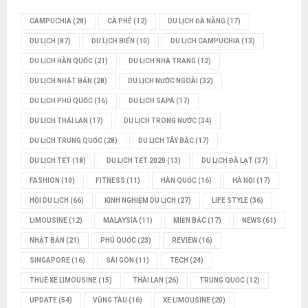
CAMPUCHIA
(28)
CÀ PHÊ
(12)
DU LỊCH ĐÀ NẴNG
(17)
DU LỊCH
(87)
DU LỊCH BIỂN
(10)
DU LỊCH CAMPUCHIA
(13)
DU LỊCH HÀN QUỐC
(21)
DU LỊCH NHA TRANG
(12)
DU LỊCH NHẬT BẢN
(28)
DU LỊCH NƯỚC NGOÀI
(32)
DU LỊCH PHÚ QUỐC
(16)
DU LỊCH SAPA
(17)
DU LỊCH THÁI LAN
(17)
DU LỊCH TRONG NƯỚC
(34)
DU LỊCH TRUNG QUỐC
(28)
DU LỊCH TÂY BẮC
(17)
DU LỊCH TẾT
(18)
DU LỊCH TẾT 2020
(13)
DU LỊCH ĐÀ LẠT
(37)
FASHION
(10)
FITNESS
(11)
HÀN QUỐC
(16)
HÀ NỘI
(17)
HỘI DU LỊCH
(66)
KINH NGHIỆM DU LỊCH
(27)
LIFE STYLE
(36)
LIMOUSINE
(12)
MALAYSIA
(11)
MIỀN BẮC
(17)
NEWS
(61)
NHẬT BẢN
(21)
PHÚ QUỐC
(23)
REVIEW
(16)
SINGAPORE
(16)
SÀI GÒN
(11)
TECH
(24)
THUÊ XE LIMOUSINE
(15)
THÁI LAN
(26)
TRUNG QUỐC
(12)
UPDATE
(54)
VŨNG TÀU
(16)
XE LIMOUSINE
(20)