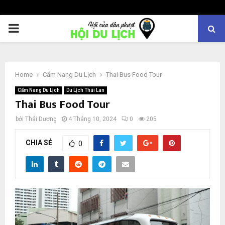
PRIMARY
MENU
Home
Cẩm Nang Du Lịch
Thai Bus Food Tour
Cẩm Nang Du Lịch
Du Lịch Thái Lan
Thai Bus Food Tour
bởi
Thái Dương
4 Tháng 10, 2024
0
205
CHIA SẺ
0