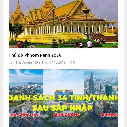
Thủ đô Phnom Penh 2026
bởi
Thái Dương
9 Tháng 11, 2019
0