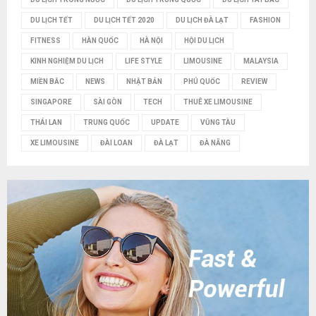
DU LỊCH TẾT
DU LỊCH TẾT 2020
DU LỊCH ĐÀ LẠT
FASHION
FITNESS
HÀN QUỐC
HÀ NỘI
HỘI DU LỊCH
KINH NGHIỆM DU LỊCH
LIFE STYLE
LIMOUSINE
MALAYSIA
MIỀN BẮC
NEWS
NHẬT BẢN
PHÚ QUỐC
REVIEW
SINGAPORE
SÀI GÒN
TECH
THUÊ XE LIMOUSINE
THÁI LAN
TRUNG QUỐC
UPDATE
VŨNG TÀU
XE LIMOUSINE
ĐÀI LOAN
ĐÀ LẠT
ĐÀ NẴNG