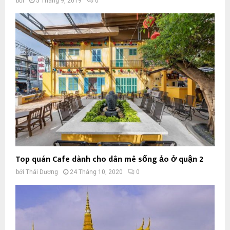
bởi
5 Tháng 9, 2019
0
Top quán Cafe dành cho dân mê sống ảo ở quận 2
bởi
Thái Dương
24 Tháng 10, 2020
0