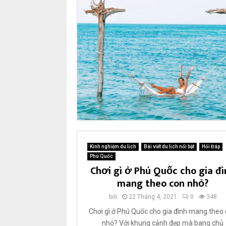
c
ó
t
h
i
ê
n
n
h
i
ê
n
h
ấ
Kinh nghiệm du lịch
Bài viết du lịch nổi bật
Hỏi Đáp
p
Phú Quốc
d
Chơi gì ở Phú Quốc cho gia đì
ẫ
mang theo con nhỏ?
n
t
bởi
22 Tháng 4, 2021
0
348
h
Chơi gì ở Phú Quốc cho gia đình mang theo
ế
nhỏ? Với khung cảnh đẹp mà bang chủ