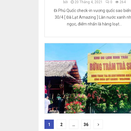
bởi
20 Tháng 4, 2021
0
264
Đi Phú Quốc check-in vương quốc sao biển
30/4 [ Đà Lạt Amazing ] Làn nước xanh n
ngọc, điểm nhấn là hàng loạt...
Phân
1
2
…
36