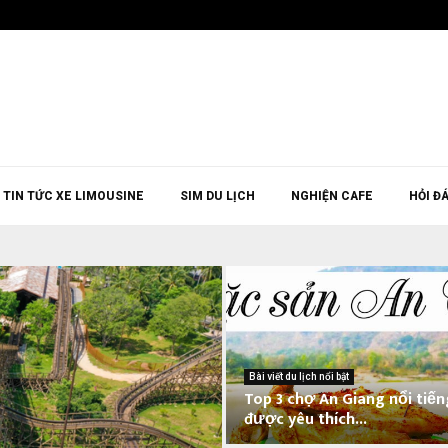
TIN TỨC XE LIMOUSINE
SIM DU LỊCH
NGHIỆN CAFE
HỎI Đ
Bài viết du lịch nổi bật
Top 3 chợ An Giang nổi tiến
được yêu thích...