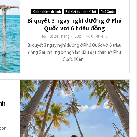
ù
đ
n
ư
Kinh nghiệm du lịch
Bài viết du lịch nổi bật
Phú Quốc
g
Bí quyết 3 ngày nghỉ dưỡng ở Phú
ợ
b
c
Quốc với 6 triệu đồng
i
y
ê
bởi
24 Tháng 4, 2021
0
415
ê
n
u
Bí quyết 3 ngày nghỉ dưỡng ở Phú Quốc với 6 triệu
g
t
đồng Sau những bỡ ngỡ lần đầu đặt chân tới Phú
i
h
Quốc (Kiên...
ớ
í
i
c
A
h
n
n
G
h
i
ấ
a
nh
t
n
M
g
i
ề
n
 con
T