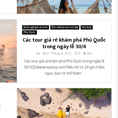
â
y
Kinh nghiệm du lịch
Bài viết du lịch nổi bật
Hỏi Đáp
Phú Quốc
Các tour giá rẻ khám phá Phú Quốc
trong ngày lễ 30/4
bởi
21 Tháng 4, 2021
0
363
Các tour giá rẻ khám phá Phú Quốc trong ngày lễ
30/4 [Dalatamazing.com] Nếu chỉ có 24 giờ ở đảo
ngọc, bạn có thể tham...
g