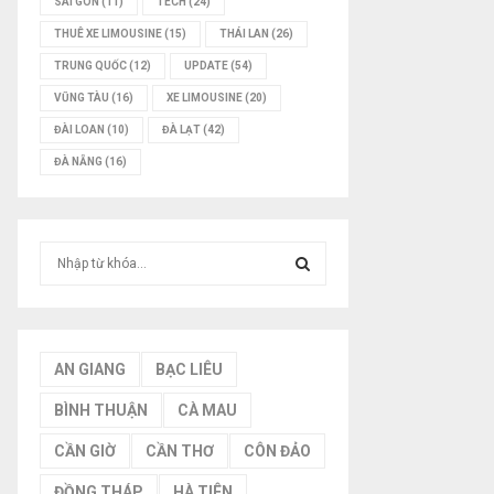
SÀI GÒN
(11)
TECH
(24)
THUÊ XE LIMOUSINE
(15)
THÁI LAN
(26)
TRUNG QUỐC
(12)
UPDATE
(54)
VŨNG TÀU
(16)
XE LIMOUSINE
(20)
ĐÀI LOAN
(10)
ĐÀ LẠT
(42)
ĐÀ NẴNG
(16)
T
ì
m
T
k
i
Ì
ế
AN GIANG
BẠC LIÊU
m
M
BÌNH THUẬN
CÀ MAU
:
K
CẦN GIỜ
CẦN THƠ
CÔN ĐẢO
I
ĐỒNG THÁP
HÀ TIÊN