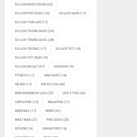
DU LỊCH NƯỚC NGOÀI
(32)
DU LỊCH PHÚ QUỐC
(16)
DU LỊCH SAPA
(17)
DU LỊCH THÁI LAN
(17)
DU LỊCH TRONG NƯỚC
(34)
DU LỊCH TRUNG QUỐC
(28)
DU LỊCH TÂY BẮC
(17)
DU LỊCH TẾT
(18)
DU LỊCH TẾT 2020
(13)
DU LỊCH ĐÀ LẠT
(37)
FASHION
(10)
FITNESS
(11)
HÀN QUỐC
(16)
HÀ NỘI
(17)
HỘI DU LỊCH
(66)
KINH NGHIỆM DU LỊCH
(27)
LIFE STYLE
(36)
LIMOUSINE
(12)
MALAYSIA
(11)
MIỀN BẮC
(17)
NEWS
(61)
NHẬT BẢN
(21)
PHÚ QUỐC
(23)
REVIEW
(16)
SINGAPORE
(16)