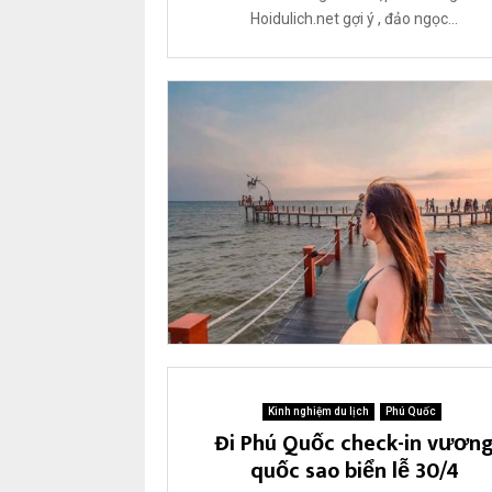
g
Hoidulich.net gợi ý , đảo ngọc...
i
ớ
i
n
ă
m
2
0
2
3
Kinh nghiệm du lịch
Phú Quốc
Đi Phú Quốc check-in vươn
quốc sao biển lễ 30/4