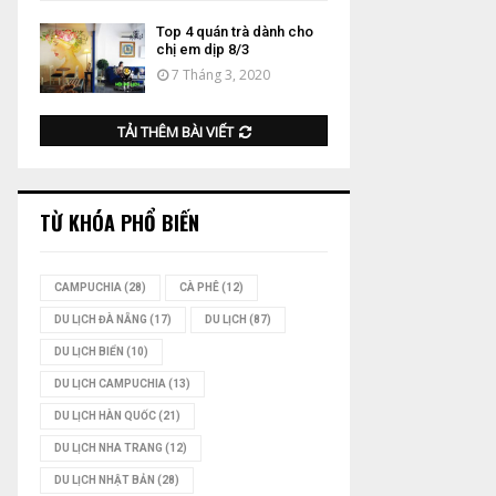
Top 4 quán trà dành cho
chị em dịp 8/3
7 Tháng 3, 2020
TẢI THÊM BÀI VIẾT
TỪ KHÓA PHỔ BIẾN
CAMPUCHIA
(28)
CÀ PHÊ
(12)
DU LỊCH ĐÀ NẴNG
(17)
DU LỊCH
(87)
DU LỊCH BIỂN
(10)
DU LỊCH CAMPUCHIA
(13)
DU LỊCH HÀN QUỐC
(21)
DU LỊCH NHA TRANG
(12)
DU LỊCH NHẬT BẢN
(28)