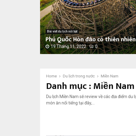
Bài viết du lịch nổi bật
Phú Quốc Hòn đảo có thiên nhiên 
19 Tháng 11, 2022
0
P
h
ú
Q
Home
Du lịch trong nước
Miền Nam
Danh mục : Miền Nam
u
ố
c
Du lịch Miền Nam sẽ review về các địa điểm du lịc
H
món ăn nổi tiếng tại đây,…
ò
n
đ
ả
o