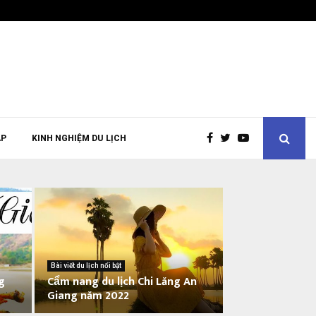
ÁP
KINH NGHIỆM DU LỊCH
Bài viết du lịch nổi bật
g
Cẩm nang du lịch Chi Lăng An
Giang năm 2022