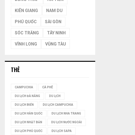
Ế
KIÊN GIANG
NAM DU
M
PHÚ QUỐC
SÀI GÒN
SÓC TRĂNG
TÂY NINH
VĨNH LONG
VŨNG TÀU
THẺ
CAMPUCHIA
CÀ PHÊ
DU LỊCH ĐÀ NẴNG
DU LỊCH
DU LỊCH BIỂN
DU LỊCH CAMPUCHIA
DU LỊCH HÀN QUỐC
DU LỊCH NHA TRANG
DU LỊCH NHẬT BẢN
DU LỊCH NƯỚC NGOÀI
DU LỊCH PHÚ QUỐC
DU LỊCH SAPA