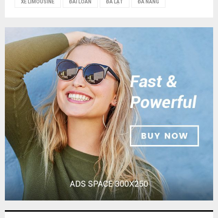
XE LIMOUSINE
ĐÀI LOAN
ĐÀ LẠT
ĐÀ NẴNG