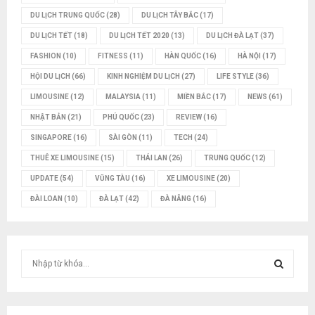
DU LỊCH TRUNG QUỐC
(28)
DU LỊCH TÂY BẮC
(17)
DU LỊCH TẾT
(18)
DU LỊCH TẾT 2020
(13)
DU LỊCH ĐÀ LẠT
(37)
FASHION
(10)
FITNESS
(11)
HÀN QUỐC
(16)
HÀ NỘI
(17)
HỘI DU LỊCH
(66)
KINH NGHIỆM DU LỊCH
(27)
LIFE STYLE
(36)
LIMOUSINE
(12)
MALAYSIA
(11)
MIỀN BẮC
(17)
NEWS
(61)
NHẬT BẢN
(21)
PHÚ QUỐC
(23)
REVIEW
(16)
SINGAPORE
(16)
SÀI GÒN
(11)
TECH
(24)
THUÊ XE LIMOUSINE
(15)
THÁI LAN
(26)
TRUNG QUỐC
(12)
UPDATE
(54)
VŨNG TÀU
(16)
XE LIMOUSINE
(20)
ĐÀI LOAN
(10)
ĐÀ LẠT
(42)
ĐÀ NẴNG
(16)
T
ì
m
T
k