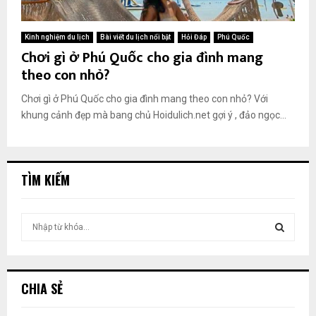
Kinh nghiệm du lịch
Bài viết du lịch nổi bật
Hỏi Đáp
Phú Quốc
Chơi gì ở Phú Quốc cho gia đình mang
theo con nhỏ?
Chơi gì ở Phú Quốc cho gia đình mang theo con nhỏ? Với
khung cảnh đẹp mà bang chủ Hoidulich.net gợi ý , đảo ngọc...
TÌM KIẾM
T
ì
m
T
k
i
Ì
CHIA SẺ
ế
m
M