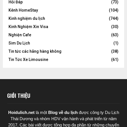
Hỏi Đáp
(73)
Kênh HomeStay
(104)
Kinh nghiệm du lịch
(744)
Kinh Nghiệm Xin Visa
(30)
Nghiện Cafe
(63)
Sim Du Lịch
(1)
Tin tức các hãng hàng không
(38)
Tin Tức Xe Limousine
(61)
GIỚI THIỆU
Hoidulich.net
là một
Blog về du lịch
được
công ty Du Lịch
Thái Dương
và nhóm HDV vận hành và phát triển từ năm
2017. Các bài viết được tổng hợp đa phần từ những chuyến