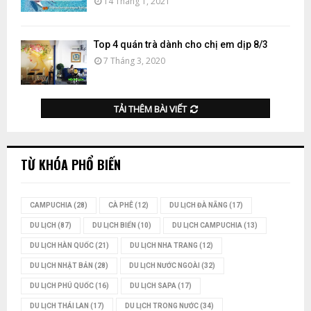
14 Tháng 1, 2021
Top 4 quán trà dành cho chị em dịp 8/3
7 Tháng 3, 2020
TẢI THÊM BÀI VIẾT
TỪ KHÓA PHỔ BIẾN
CAMPUCHIA
(28)
CÀ PHÊ
(12)
DU LỊCH ĐÀ NẴNG
(17)
DU LỊCH
(87)
DU LỊCH BIỂN
(10)
DU LỊCH CAMPUCHIA
(13)
DU LỊCH HÀN QUỐC
(21)
DU LỊCH NHA TRANG
(12)
DU LỊCH NHẬT BẢN
(28)
DU LỊCH NƯỚC NGOÀI
(32)
DU LỊCH PHÚ QUỐC
(16)
DU LỊCH SAPA
(17)
DU LỊCH THÁI LAN
(17)
DU LỊCH TRONG NƯỚC
(34)