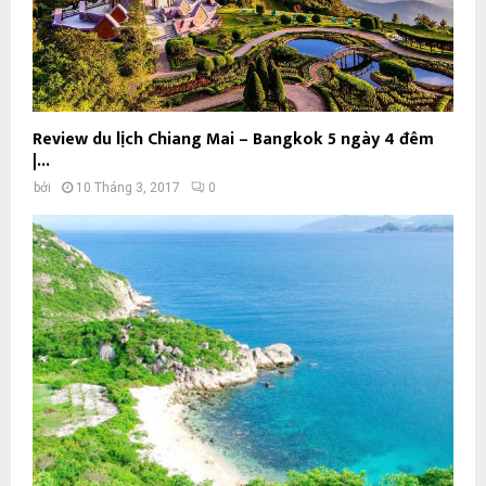
Review du lịch Chiang Mai – Bangkok 5 ngày 4 đêm
|...
bởi
10 Tháng 3, 2017
0