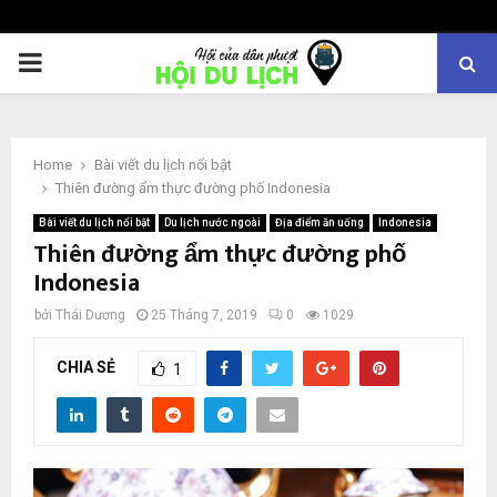
PRIMARY
MENU
Home
Bài viết du lịch nổi bật
Thiên đường ẩm thực đường phố Indonesia
Bài viết du lịch nổi bật
Du lịch nước ngoài
Địa điểm ăn uống
Indonesia
Thiên đường ẩm thực đường phố
Indonesia
bởi
Thái Dương
25 Tháng 7, 2019
0
1029
CHIA SẺ
1