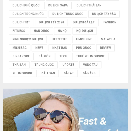
DU LỊCH PHÚ QUỐC
DU LỊCH SAPA
DU LỊCH THÁI LAN
DU LỊCH TRONG NƯỚC
DU LỊCH TRUNG QUỐC
DU LỊCH TÂY BẮC
DU LỊCH TẾT
DU LỊCH TẾT 2020
DU LỊCH ĐÀ LẠT
FASHION
FITNESS
HÀN QUỐC
HÀ NỘI
HỘI DU LỊCH
KINH NGHIỆM DU LỊCH
LIFE STYLE
LIMOUSINE
MALAYSIA
MIỀN BẮC
NEWS
NHẬT BẢN
PHÚ QUỐC
REVIEW
SINGAPORE
SÀI GÒN
TECH
THUÊ XE LIMOUSINE
THÁI LAN
TRUNG QUỐC
UPDATE
VŨNG TÀU
XE LIMOUSINE
ĐÀI LOAN
ĐÀ LẠT
ĐÀ NẴNG