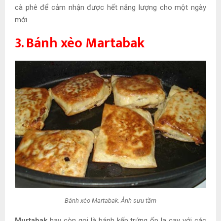
cà phê để cảm nhận được hết năng lượng cho một ngày
mới
3. Bánh xèo Martabak
Bánh xèo Martabak. Ảnh sưu tầm
Murtabak
hay còn gọi là bánh kếp trứng ốp la cay với các