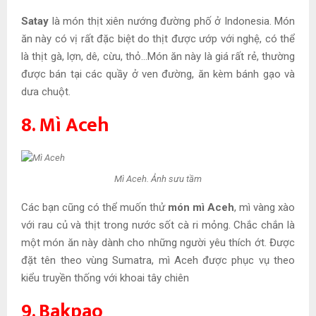
Satay
là món thịt xiên nướng đường phố ở Indonesia. Món
ăn này có vị rất đặc biệt do thịt được ướp với nghệ, có thể
là thịt gà, lợn, dê, cừu, thỏ…Món ăn này là giá rất rẻ, thường
được bán tại các quầy ở ven đường, ăn kèm bánh gạo và
dưa chuột.
8. Mì Aceh
Mì Aceh. Ảnh sưu tầm
Các bạn cũng có thể muốn thử
món mì Aceh
, mì vàng xào
với rau củ và thịt trong nước sốt cà ri mỏng. Chắc chắn là
một món ăn này dành cho những người yêu thích ớt. Được
đặt tên theo vùng Sumatra, mì Aceh được phục vụ theo
kiểu truyền thống với khoai tây chiên
9. Bakpao