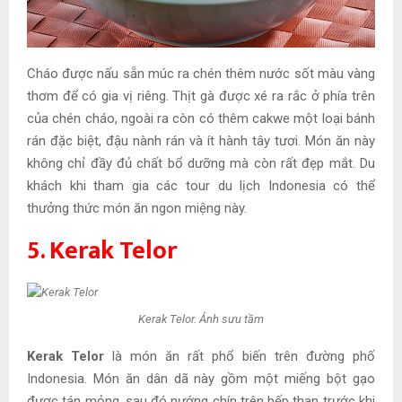
Cháo được nấu sẵn múc ra chén thêm nước sốt màu vàng
thơm để có gia vị riêng. Thịt gà được xé ra rắc ở phía trên
của chén cháo, ngoài ra còn có thêm cakwe một loại bánh
rán đặc biệt, đậu nành rán và ít hành tây tươi. Món ăn này
không chỉ đầy đủ chất bổ dưỡng mà còn rất đẹp mắt. Du
khách khi tham gia các tour du lịch Indonesia có thể
thưởng thức món ăn ngon miệng này.
5. Kerak Telor
Kerak Telor. Ảnh sưu tầm
Kerak Telor
là món ăn rất phổ biến trên đường phố
Indonesia. Món ăn dân dã này gồm một miếng bột gạo
được tán mỏng, sau đó nướng chín trên bếp than trước khi