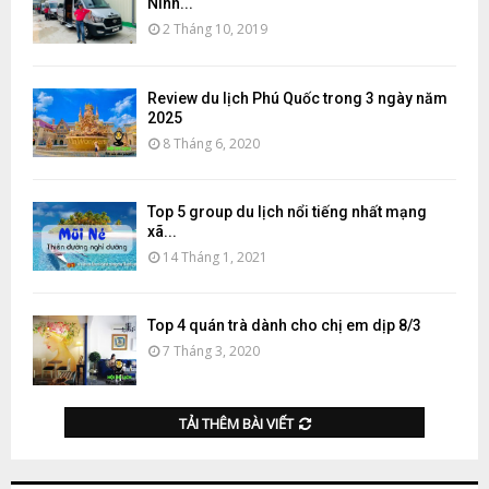
Ninh...
2 Tháng 10, 2019
Review du lịch Phú Quốc trong 3 ngày năm
2025
8 Tháng 6, 2020
Top 5 group du lịch nổi tiếng nhất mạng
xã...
14 Tháng 1, 2021
Top 4 quán trà dành cho chị em dịp 8/3
7 Tháng 3, 2020
TẢI THÊM BÀI VIẾT