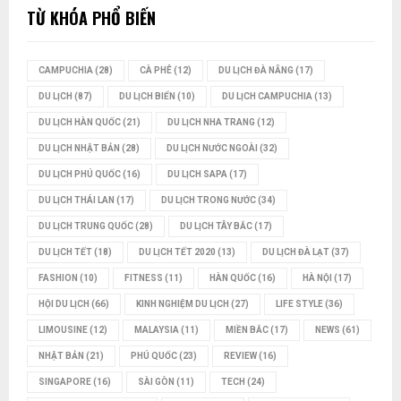
TỪ KHÓA PHỔ BIẾN
CAMPUCHIA
(28)
CÀ PHÊ
(12)
DU LỊCH ĐÀ NẴNG
(17)
DU LỊCH
(87)
DU LỊCH BIỂN
(10)
DU LỊCH CAMPUCHIA
(13)
DU LỊCH HÀN QUỐC
(21)
DU LỊCH NHA TRANG
(12)
DU LỊCH NHẬT BẢN
(28)
DU LỊCH NƯỚC NGOÀI
(32)
DU LỊCH PHÚ QUỐC
(16)
DU LỊCH SAPA
(17)
DU LỊCH THÁI LAN
(17)
DU LỊCH TRONG NƯỚC
(34)
DU LỊCH TRUNG QUỐC
(28)
DU LỊCH TÂY BẮC
(17)
DU LỊCH TẾT
(18)
DU LỊCH TẾT 2020
(13)
DU LỊCH ĐÀ LẠT
(37)
FASHION
(10)
FITNESS
(11)
HÀN QUỐC
(16)
HÀ NỘI
(17)
HỘI DU LỊCH
(66)
KINH NGHIỆM DU LỊCH
(27)
LIFE STYLE
(36)
LIMOUSINE
(12)
MALAYSIA
(11)
MIỀN BẮC
(17)
NEWS
(61)
NHẬT BẢN
(21)
PHÚ QUỐC
(23)
REVIEW
(16)
SINGAPORE
(16)
SÀI GÒN
(11)
TECH
(24)