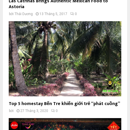
Las Catrinas Brings Authentic Mexican Food to
Astoria
bởi
Thái Dương
13 Tháng 5, 2017
0
Top 5 homestay Bến Tre khiến giới trẻ “phát cuồng”
bởi
27 Tháng 3, 2020
0