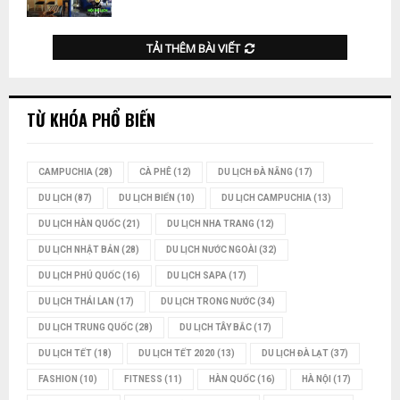
TẢI THÊM BÀI VIẾT
TỪ KHÓA PHỔ BIẾN
CAMPUCHIA
(28)
CÀ PHÊ
(12)
DU LỊCH ĐÀ NẴNG
(17)
DU LỊCH
(87)
DU LỊCH BIỂN
(10)
DU LỊCH CAMPUCHIA
(13)
DU LỊCH HÀN QUỐC
(21)
DU LỊCH NHA TRANG
(12)
DU LỊCH NHẬT BẢN
(28)
DU LỊCH NƯỚC NGOÀI
(32)
DU LỊCH PHÚ QUỐC
(16)
DU LỊCH SAPA
(17)
DU LỊCH THÁI LAN
(17)
DU LỊCH TRONG NƯỚC
(34)
DU LỊCH TRUNG QUỐC
(28)
DU LỊCH TÂY BẮC
(17)
DU LỊCH TẾT
(18)
DU LỊCH TẾT 2020
(13)
DU LỊCH ĐÀ LẠT
(37)
FASHION
(10)
FITNESS
(11)
HÀN QUỐC
(16)
HÀ NỘI
(17)