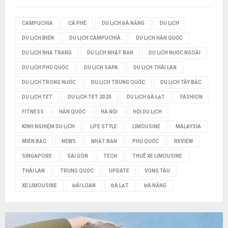
I
CAMPUCHIA
CÀ PHÊ
DU LỊCH ĐÀ NẴNG
DU LỊCH
Ế
DU LỊCH BIỂN
DU LỊCH CAMPUCHIA
DU LỊCH HÀN QUỐC
M
DU LỊCH NHA TRANG
DU LỊCH NHẬT BẢN
DU LỊCH NƯỚC NGOÀI
DU LỊCH PHÚ QUỐC
DU LỊCH SAPA
DU LỊCH THÁI LAN
DU LỊCH TRONG NƯỚC
DU LỊCH TRUNG QUỐC
DU LỊCH TÂY BẮC
DU LỊCH TẾT
DU LỊCH TẾT 2020
DU LỊCH ĐÀ LẠT
FASHION
FITNESS
HÀN QUỐC
HÀ NỘI
HỘI DU LỊCH
KINH NGHIỆM DU LỊCH
LIFE STYLE
LIMOUSINE
MALAYSIA
MIỀN BẮC
NEWS
NHẬT BẢN
PHÚ QUỐC
REVIEW
SINGAPORE
SÀI GÒN
TECH
THUÊ XE LIMOUSINE
THÁI LAN
TRUNG QUỐC
UPDATE
VŨNG TÀU
XE LIMOUSINE
ĐÀI LOAN
ĐÀ LẠT
ĐÀ NẴNG