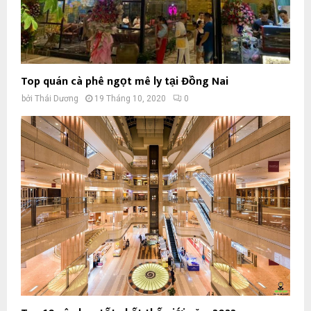
Top quán cà phê ngọt mê ly tại Đồng Nai
bởi
Thái Dương
19 Tháng 10, 2020
0