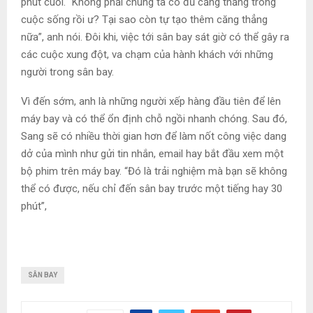
phút cuối. “Không phải chúng ta có đủ căng thẳng trong
cuộc sống rồi ư? Tại sao còn tự tạo thêm căng thẳng
nữa”, anh nói. Đôi khi, việc tới sân bay sát giờ có thể gây ra
các cuộc xung đột, va chạm của hành khách với những
người trong sân bay.
Vì đến sớm, anh là những người xếp hàng đầu tiên để lên
máy bay và có thể ổn định chỗ ngồi nhanh chóng. Sau đó,
Sang sẽ có nhiều thời gian hơn để làm nốt công việc dang
dở của mình như gửi tin nhắn, email hay bắt đầu xem một
bộ phim trên máy bay. “Đó là trải nghiệm mà bạn sẽ không
thể có được, nếu chỉ đến sân bay trước một tiếng hay 30
phút”,
SÂN BAY