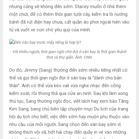
nhưng cũng sẽ không đến sớm. Stacey muốn ở nhà thêm
một chút, để có thêm thời gian tưới cây, kiểm tra lò nướng
bánh đã rút điện hay chưa, cất quần áo phơi ngoài hiên vào
tủ và vuốt ve con chó yêu quý của mình.
Với nhiều người, thời gian ngồi chờ đợi ở sân bay là thời gian thảnh
thơi và thư giãn. Ảnh: CNN.
Do đó, Jimmy (Sang) thường đến sớm nhiều tiếng nhất có
thể và gọi thời gian ngồi đợi ở sân bay là “dành cho bản
thân”. Anh có thể vừa kéo vali vừa nghe nhạc đến cổng
kiểm soát, rồi thong thả qua cửa an ninh. Sau khi làm xong
thủ tục, Sang thường ngồi đọc, viết lách hay xem báo.Tăng
Kim Sang, bang chủ biên tập chuyên mục Du lịch của trang
hội du lịch cho biết, việc đến sớm hay muộn phụ thuộc vào
nhu cầu của mỗi người. Sang chọn đến sân bay sớm vì
không thích vội vã, hớt hải chạy đến quầy in vé vào những