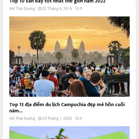
Top 10 sân bay tốt nhất thế giới năm 2022
bởi
Thái Dương
22 Tháng 6, 2019
0
Top 13 địa điểm du lịch Campuchia đẹp mê hồn cuối
năm...
bởi
Thái Dương
24 Tháng 1, 2020
0