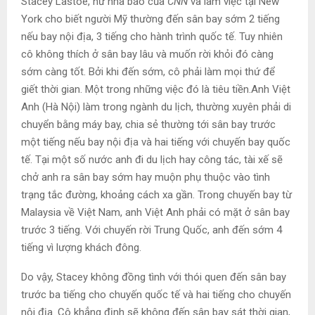
Stacey Lastoe, nữ nhà báo của
CNN
và làm việc tại New
York cho biết người Mỹ thường đến sân bay sớm 2 tiếng
nếu bay nội địa, 3 tiếng cho hành trình quốc tế. Tuy nhiên
cô không thích ở sân bay lâu và muốn rời khỏi đó càng
sớm càng tốt. Bởi khi đến sớm, cô phải làm mọi thứ để
giết thời gian. Một trong những việc đó là tiêu tiền.Anh Việt
Anh (Hà Nội) làm trong ngành du lịch, thường xuyên phải di
chuyển bằng máy bay, chia sẻ thường tới sân bay trước
một tiếng nếu bay nội địa và hai tiếng với chuyến bay quốc
tế. Tại một số nước anh đi du lịch hay công tác, tài xế sẽ
chở anh ra sân bay sớm hay muộn phụ thuộc vào tình
trạng tắc đường, khoảng cách xa gần. Trong chuyến bay từ
Malaysia về Việt Nam, anh Việt Anh phải có mặt ở sân bay
trước 3 tiếng. Với chuyến rời Trung Quốc, anh đến sớm 4
tiếng vì lượng khách đông.
Do vậy, Stacey không đồng tình với thói quen đến sân bay
trước ba tiếng cho chuyến quốc tế và hai tiếng cho chuyến
nội địa. Cô khẳng định sẽ không đến sân bay sát thời gian,