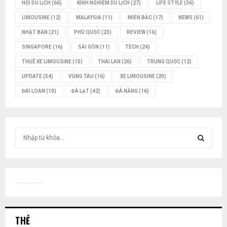
HỘI DU LỊCH
(66)
KINH NGHIỆM DU LỊCH
(27)
LIFE STYLE
(36)
LIMOUSINE
(12)
MALAYSIA
(11)
MIỀN BẮC
(17)
NEWS
(61)
NHẬT BẢN
(21)
PHÚ QUỐC
(23)
REVIEW
(16)
SINGAPORE
(16)
SÀI GÒN
(11)
TECH
(24)
THUÊ XE LIMOUSINE
(15)
THÁI LAN
(26)
TRUNG QUỐC
(12)
UPDATE
(54)
VŨNG TÀU
(16)
XE LIMOUSINE
(20)
ĐÀI LOAN
(10)
ĐÀ LẠT
(42)
ĐÀ NẴNG
(16)
T
ì
m
T
k
i
Ì
ế
m
M
:
THẺ
K