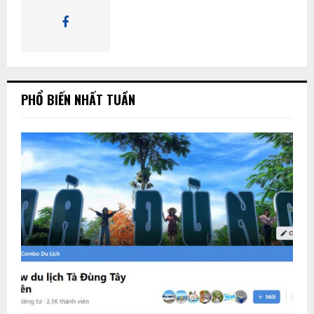
K
I
Ế
PHỔ BIẾN NHẤT TUẦN
M