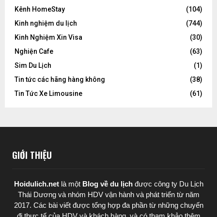
Kênh HomeStay
(104)
Kinh nghiệm du lịch
(744)
Kinh Nghiệm Xin Visa
(30)
Nghiện Cafe
(63)
Sim Du Lịch
(1)
Tin tức các hãng hàng không
(38)
Tin Tức Xe Limousine
(61)
GIỚI THIỆU
Hoidulich.net
là một
Blog về du lịch
được
công ty Du Lịch
Thái Dương
và nhóm HDV vận hành và phát triển từ năm
2017. Các bài viết được tổng hợp đa phần từ những chuyến
đi thực tế của HDV và khách hàng, và có tham khảo thêm