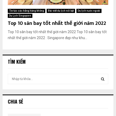
Tin tức các hãng hàng không
Bài viết du lịch nổi bật
Du lịch nước ngoài
Du Lịch Singapore
Top 10 sân bay tốt nhất thế giới năm 2022
Top 10 sân bay tốt nhất thế giới năm 2022 Top 10 sân bay tốt
nhất thế giới năm 2022 : Singapore đẹp như khu...
TÌM KIẾM
T
ì
m
T
k
i
Ì
CHIA SẺ
ế
m
M
: