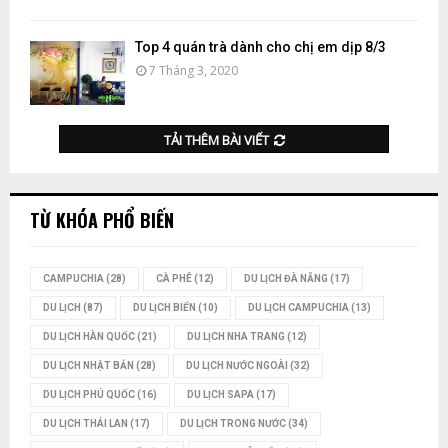
Top 4 quán trà dành cho chị em dịp 8/3
7 Tháng 3, 2020
TẢI THÊM BÀI VIẾT
TỪ KHÓA PHỔ BIẾN
CAMPUCHIA
(28)
CÀ PHÊ
(12)
DU LỊCH ĐÀ NẴNG
(17)
DU LỊCH
(87)
DU LỊCH BIỂN
(10)
DU LỊCH CAMPUCHIA
(13)
DU LỊCH HÀN QUỐC
(21)
DU LỊCH NHA TRANG
(12)
DU LỊCH NHẬT BẢN
(28)
DU LỊCH NƯỚC NGOÀI
(32)
DU LỊCH PHÚ QUỐC
(16)
DU LỊCH SAPA
(17)
DU LỊCH THÁI LAN
(17)
DU LỊCH TRONG NƯỚC
(34)