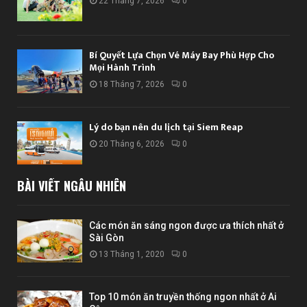
22 Tháng 7, 2026
0
Bí Quyết Lựa Chọn Vé Máy Bay Phù Hợp Cho
Mọi Hành Trình
18 Tháng 7, 2026
0
Lý do bạn nên du lịch tại Siem Reap
20 Tháng 6, 2026
0
BÀI VIẾT NGẪU NHIÊN
Các món ăn sáng ngon được ưa thích nhất ở
Sài Gòn
13 Tháng 1, 2020
0
Top 10 món ăn truyền thống ngon nhất ở Ai