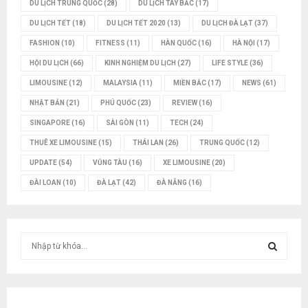
DU LỊCH TRUNG QUỐC
(28)
DU LỊCH TÂY BẮC
(17)
DU LỊCH TẾT
(18)
DU LỊCH TẾT 2020
(13)
DU LỊCH ĐÀ LẠT
(37)
FASHION
(10)
FITNESS
(11)
HÀN QUỐC
(16)
HÀ NỘI
(17)
HỘI DU LỊCH
(66)
KINH NGHIỆM DU LỊCH
(27)
LIFE STYLE
(36)
LIMOUSINE
(12)
MALAYSIA
(11)
MIỀN BẮC
(17)
NEWS
(61)
NHẬT BẢN
(21)
PHÚ QUỐC
(23)
REVIEW
(16)
SINGAPORE
(16)
SÀI GÒN
(11)
TECH
(24)
THUÊ XE LIMOUSINE
(15)
THÁI LAN
(26)
TRUNG QUỐC
(12)
UPDATE
(54)
VŨNG TÀU
(16)
XE LIMOUSINE
(20)
ĐÀI LOAN
(10)
ĐÀ LẠT
(42)
ĐÀ NẴNG
(16)
T
ì
m
T
k
i
Ì