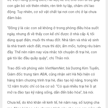
con gắn bó với thiên nhiên, rèn tính tự lập, chăm chỉ lao
động. Tuy nhiên, cơ sở vật chất tại nơi con chị ở lại chưa
đảm bảo.
“Đồng ý là các con sẽ không ở trong phòng điều hòa suốt
ngày, nhưng đi về thấy con kể chỉ được ở nhà cấp 4, tối
dùng quạt điện, muỗi thi nhau đốt. Nhà tắm và nhà vệ sinh
là nhà tranh vách đất, mưa thì dột, ẩm mốc, tường rêu bám
đầy. Thế nên năm nay vừa nhắc tới chuyện đi trại hè, con
gái tôi lắc đầu quầy quậy”, chị Thảo nói.
Trao đổi với phóng viên
VietNamNet
, bà Dương Kim Tuyến,
Giám đốc trung tâm ABA, cũng nhận xét Hà Nội hiện có
hàng trăm chương trình trại hè, đào tạo kỹ năng, trong khi
12 năm trước chỉ có ba cơ sở. “Có quá nhiều trại hè ồ ạt
mở ra đào tạo kỹ năng sống, dẫn đến bão hòa”, bà nói.
Chưa kể, do khó khăn về kinh tế, hè năm nay, số lượng cha