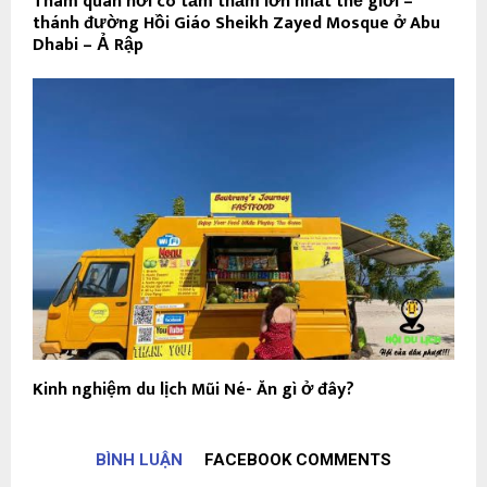
Tham quan nơi có tấm thảm lớn nhất thế giới –
thánh đường Hồi Giáo Sheikh Zayed Mosque ở Abu
Dhabi – Ả Rập
Kinh nghiệm du lịch Mũi Né- Ăn gì ở đây?
BÌNH LUẬN
FACEBOOK COMMENTS