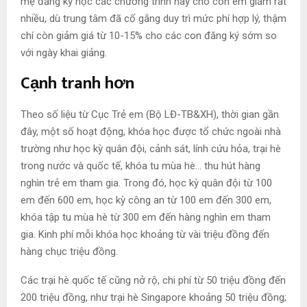
mẹ đăng ký học các chương trình này cho con em giảm rất
nhiều, dù trung tâm đã cố gắng duy trì mức phí hợp lý, thậm
chí còn giảm giá từ 10-15% cho các con đăng ký sớm so
với ngày khai giảng.
Cạnh tranh hơn
Theo số liệu từ Cục Trẻ em (Bộ LĐ-TB&XH), thời gian gần
đây, một số hoạt động, khóa học được tổ chức ngoài nhà
trường như học kỳ quân đội, cảnh sát, lính cứu hỏa, trại hè
trong nước và quốc tế, khóa tu mùa hè… thu hút hàng
nghìn trẻ em tham gia. Trong đó, học kỳ quân đội từ 100
em đến 600 em, học kỳ công an từ 100 em đến 300 em,
khóa tập tu mùa hè từ 300 em đến hàng nghìn em tham
gia. Kinh phí mỗi khóa học khoảng từ vài triệu đồng đến
hàng chục triệu đồng.
Các trại hè quốc tế cũng nở rộ, chi phí từ 50 triệu đồng đến
200 triệu đồng, như trại hè Singapore khoảng 50 triệu đồng;