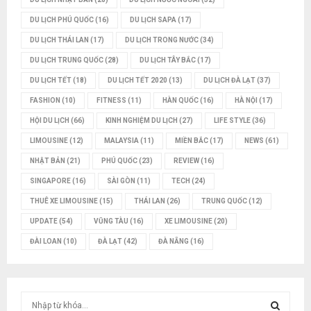
DU LỊCH PHÚ QUỐC
(16)
DU LỊCH SAPA
(17)
DU LỊCH THÁI LAN
(17)
DU LỊCH TRONG NƯỚC
(34)
DU LỊCH TRUNG QUỐC
(28)
DU LỊCH TÂY BẮC
(17)
DU LỊCH TẾT
(18)
DU LỊCH TẾT 2020
(13)
DU LỊCH ĐÀ LẠT
(37)
FASHION
(10)
FITNESS
(11)
HÀN QUỐC
(16)
HÀ NỘI
(17)
HỘI DU LỊCH
(66)
KINH NGHIỆM DU LỊCH
(27)
LIFE STYLE
(36)
LIMOUSINE
(12)
MALAYSIA
(11)
MIỀN BẮC
(17)
NEWS
(61)
NHẬT BẢN
(21)
PHÚ QUỐC
(23)
REVIEW
(16)
SINGAPORE
(16)
SÀI GÒN
(11)
TECH
(24)
THUÊ XE LIMOUSINE
(15)
THÁI LAN
(26)
TRUNG QUỐC
(12)
UPDATE
(54)
VŨNG TÀU
(16)
XE LIMOUSINE
(20)
ĐÀI LOAN
(10)
ĐÀ LẠT
(42)
ĐÀ NẴNG
(16)
T