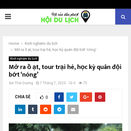
PRIMARY
MENU
Home
Kinh nghiệm du lịch
Mở ra ồ ạt, tour trại hè, học kỳ quân đội bớt ‘nóng’
Kinh nghiệm du lịch
Mở ra ồ ạt, tour trại hè, học kỳ quân đội
bớt ‘nóng’
bởi
Thái Dương
7 Tháng 7, 2023
0
75
CHIA SẺ
0