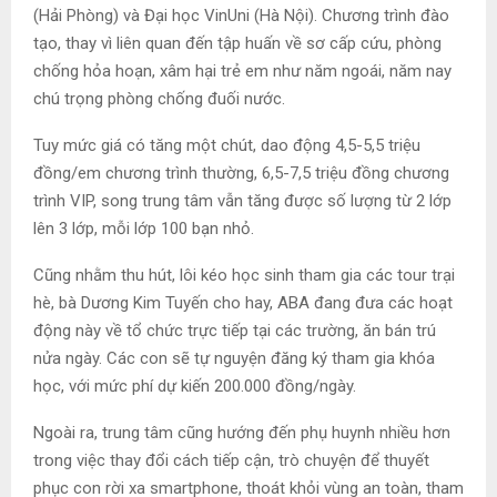
(Hải Phòng) và Đại học VinUni (Hà Nội). Chương trình đào
tạo, thay vì liên quan đến tập huấn về sơ cấp cứu, phòng
chống hỏa hoạn, xâm hại trẻ em như năm ngoái, năm nay
chú trọng phòng chống đuối nước.
Tuy mức giá có tăng một chút, dao động 4,5-5,5 triệu
đồng/em chương trình thường, 6,5-7,5 triệu đồng chương
trình VIP, song trung tâm vẫn tăng được số lượng từ 2 lớp
lên 3 lớp, mỗi lớp 100 bạn nhỏ.
Cũng nhằm thu hút, lôi kéo học sinh tham gia các tour trại
hè, bà Dương Kim Tuyến cho hay, ABA đang đưa các hoạt
động này về tổ chức trực tiếp tại các trường, ăn bán trú
nửa ngày. Các con sẽ tự nguyện đăng ký tham gia khóa
học, với mức phí dự kiến 200.000 đồng/ngày.
Ngoài ra, trung tâm cũng hướng đến phụ huynh nhiều hơn
trong việc thay đổi cách tiếp cận, trò chuyện để thuyết
phục con rời xa smartphone, thoát khỏi vùng an toàn, tham