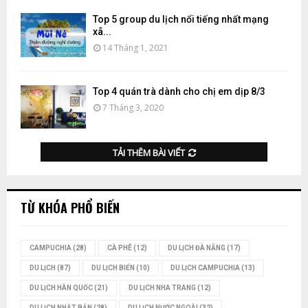
Top 5 group du lịch nổi tiếng nhất mạng
xã...
14 Tháng 1, 2021
Top 4 quán trà dành cho chị em dịp 8/3
7 Tháng 3, 2020
TẢI THÊM BÀI VIẾT
TỪ KHÓA PHỔ BIẾN
CAMPUCHIA
(28)
CÀ PHÊ
(12)
DU LỊCH ĐÀ NẴNG
(17)
DU LỊCH
(87)
DU LỊCH BIỂN
(10)
DU LỊCH CAMPUCHIA
(13)
DU LỊCH HÀN QUỐC
(21)
DU LỊCH NHA TRANG
(12)
DU LỊCH NHẬT BẢN
(28)
DU LỊCH NƯỚC NGOÀI
(32)