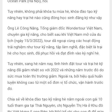
Ocean Park (Hà Nội), nói.
Tuy nhiên, không phải khóa tu mùa hè, khóa đào tạo kỹ
năng hay trại hè nào cũng đông học sinh đăng ký như vậy.
Ông Lê Công Năng, Tổng giám đốc Wondertour Việt Nam,
chuyên gia kỹ năng, cho biết sau khi Việt Nam mở cửa du
lịch (ngày 15/3/2022), tour dã ngoại cùng các hoạt động
trải nghiệm như tour kỹ năng, tập làm nghề, đặc biệt là trại
hè cho học sinh, đã phục hồi và đạt đỉnh vào kỳ nghỉ hè.
Tuy nhiên, sang hè năm nay, tình hình đặt tour và trại hè kỹ
năng đã giảm nhiệt so với 2022 và những năm trước đó do
sức mua toàn thị trường giảm. Ngoài ra, bởi hiệu quả huấn
luyện không cao từ một số đơn vị tổ chức, vận hành trước
đó.
Chia sẻ về khóa đào tạo kỹ năng hè năm ngoái con gái 10
tuổi tham gia tại Thái Nguyên, chị Nguyễn Thị Hà ở Khu đô
thị Việt Hưng (Long Biên, Hà Nội) kể chị cho con đi để giúp