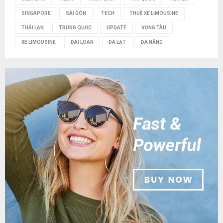
SINGAPORE
SÀI GÒN
TECH
THUÊ XE LIMOUSINE
THÁI LAN
TRUNG QUỐC
UPDATE
VŨNG TÀU
XE LIMOUSINE
ĐÀI LOAN
ĐÀ LẠT
ĐÀ NẴNG