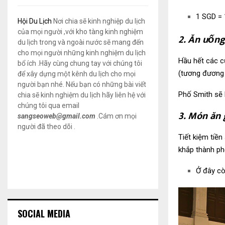
1 SGD = 
Hội Du Lịch
Nơi chia sẽ kinh nghiệp du lịch
của mọi người ,với kho tàng kinh nghiệm
2. Ăn uống
du lịch trong và ngoài nước sẽ mang đến
cho mọi người những kinh nghiệm du lịch
Hầu hết các c
bổ ích .Hãy cùng chung tay với chúng tôi
(tương đương 
để xây dựng một kênh du lịch cho mọi
người bạn nhé. Nếu bạn có những bài viết
Phố Smith sẽ l
chia sẽ kinh nghiệm du lịch hãy liên hệ với
chúng tôi qua email
3. Món ăn 
sangseoweb@gmail.com
.Cám ơn mọi
người đã theo dõi .
Tiết kiệm tiề
khắp thành ph
Ở đây cò
SOCIAL MEDIA