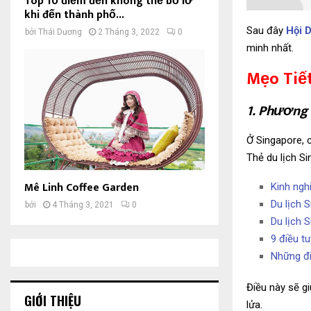
Top 10 điểm đến không thể bỏ lỡ
khi đến thành phố...
Sau đây
Hội 
bởi
Thái Dương
2 Tháng 3, 2022
0
minh nhất.
Mẹo Tiế
1. Phương 
Ở Singapore, 
Thẻ du lịch Si
Mê Linh Coffee Garden
Kinh ngh
Du lịch 
bởi
4 Tháng 3, 2021
0
Du lịch 
9 điều t
Những đi
Điều này sẽ g
GIỚI THIỆU
lửa.