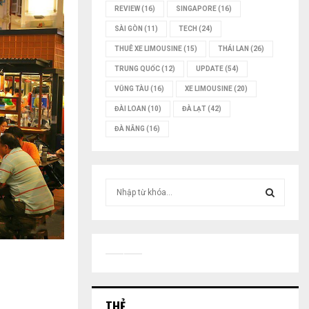
REVIEW
(16)
SINGAPORE
(16)
SÀI GÒN
(11)
TECH
(24)
THUÊ XE LIMOUSINE
(15)
THÁI LAN
(26)
TRUNG QUỐC
(12)
UPDATE
(54)
VŨNG TÀU
(16)
XE LIMOUSINE
(20)
ĐÀI LOAN
(10)
ĐÀ LẠT
(42)
ĐÀ NẴNG
(16)
T
ì
m
T
k
i
Ì
ế
m
M
:
THẺ
K