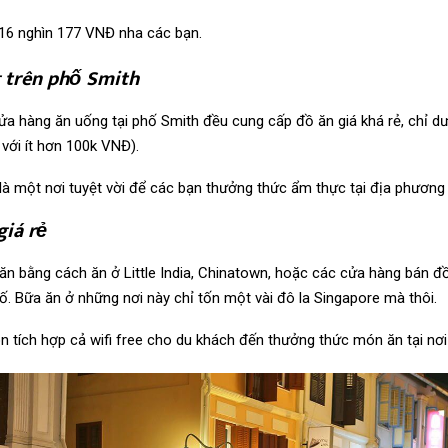
16 nghìn 177 VNĐ nha các bạn.
 trên phố Smith
ửa hàng ăn uống tại phố Smith đều cung cấp đồ ăn giá khá rẻ, chỉ d
với ít hơn 100k VNĐ).
à một nơi tuyệt vời để các bạn thưởng thức ẩm thực tại địa phương v
giá rẻ
n ăn bằng cách ăn ở Little India, Chinatown, hoặc các cửa hàng bán 
ố. Bữa ăn ở những nơi này chỉ tốn một vài đô la Singapore mà thôi.
n tích hợp cả wifi free cho du khách đến thưởng thức món ăn tại nơi