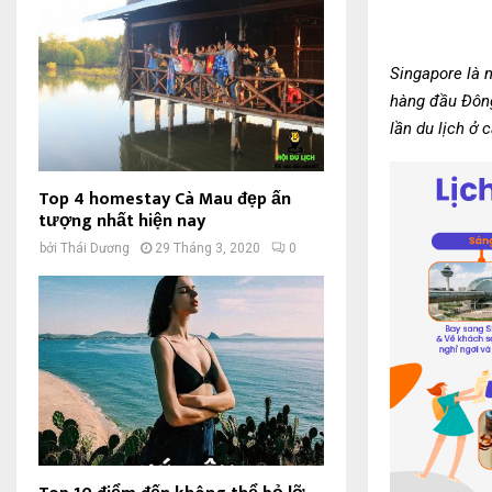
Singapore là 
hàng đầu Đông
lần du lịch ở
Top 4 homestay Cà Mau đẹp ấn
tượng nhất hiện nay
bởi
Thái Dương
29 Tháng 3, 2020
0