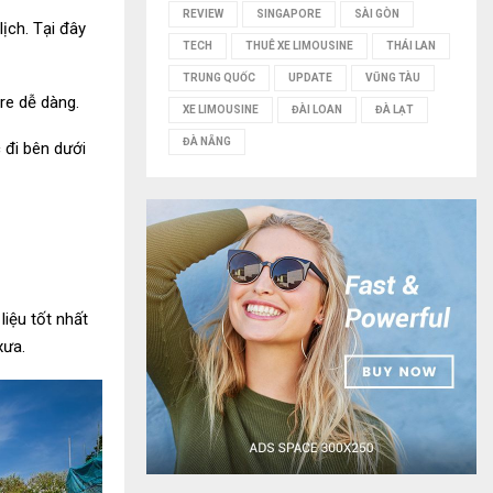
REVIEW
SINGAPORE
SÀI GÒN
ịch. Tại đây
TECH
THUÊ XE LIMOUSINE
THÁI LAN
TRUNG QUỐC
UPDATE
VŨNG TÀU
re dễ dàng.
XE LIMOUSINE
ĐÀI LOAN
ĐÀ LẠT
ĐÀ NẴNG
 đi bên dưới
iệu tốt nhất
xưa.