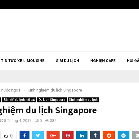
TIN TỨC XE LIMOUSINE
SIM DU LỊCH
NGHIỆN CAFE
HỎI Đ
h nước ngoài
Kinh nghiệm du lịch Singapore
Bài viết du lịch nổi bật
Du Lịch Singapore
Kinh nghiệm du lịch
ghiệm du lịch Singapore
8 Tháng 4, 2017
0
382
0