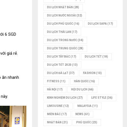
DU LỊCH NHẬT BẢN
(28)
DU LỊCH NƯỚC NGOÀI
(32)
DU LỊCH PHÚ QUỐC
(16)
DU LỊCH SAPA
(17)
DU LỊCH THÁI LAN
(17)
ưới 6 SGD
DU LỊCH TRONG NƯỚC
(34)
DU LỊCH TRUNG QUỐC
(28)
ới giá rẻ.
DU LỊCH TÂY BẮC
(17)
DU LỊCH TẾT
(18)
DU LỊCH TẾT 2020
(13)
DU LỊCH ĐÀ LẠT
(37)
FASHION
(10)
đồ ăn nhanh
FITNESS
(11)
HÀN QUỐC
(16)
HÀ NỘI
(17)
HỘI DU LỊCH
(66)
 này.
KINH NGHIỆM DU LỊCH
(27)
LIFE STYLE
(36)
LIMOUSINE
(12)
MALAYSIA
(11)
MIỀN BẮC
(17)
NEWS
(61)
NHẬT BẢN
(21)
PHÚ QUỐC
(23)