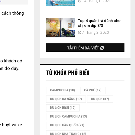
14 Tháng 1, 2021
ột cách thông
Top 4 quán trà dành cho
chị em dịp 8/3
7 Tháng 3, 2020
TẢI THÊM BÀI VIẾT
cho khách có
an đó đây.
TỪ KHÓA PHỔ BIẾN
CAMPUCHIA
(28)
CÀ PHÊ
(12)
DU LỊCH ĐÀ NẴNG
(17)
DU LỊCH
(87)
DU LỊCH BIỂN
(10)
DU LỊCH CAMPUCHIA
(13)
 buýt và xe
DU LỊCH HÀN QUỐC
(21)
DU LỊCH NHA TRANG
(12)