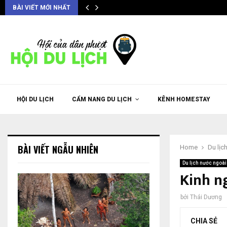
BÀI VIẾT MỚI NHẤT
HỘI DU LỊCH
CẨM NANG DU LỊCH
KÊNH HOMESTAY
BÀI VIẾT NGẪU NHIÊN
Home
Du lịc
Du lịch nước ngoài
Kinh n
bởi
Thái Dương
CHIA SẺ