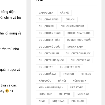
I
i tổng diện
CAMPUCHIA
CÀ PHÊ
Ế
vú, chim và bò
DU LỊCH ĐÀ NẴNG
DU LỊCH
M
DU LỊCH BIỂN
DU LỊCH CAMPUCHIA
há lối sống về
DU LỊCH HÀN QUỐC
DU LỊCH NHA TRANG
DU LỊCH NHẬT BẢN
DU LỊCH NƯỚC NGOÀI
DU LỊCH PHÚ QUỐC
DU LỊCH SAPA
vườn thú nha.
DU LỊCH THÁI LAN
DU LỊCH TRONG NƯỚC
DU LỊCH TRUNG QUỐC
DU LỊCH TÂY BẮC
DU LỊCH TẾT
DU LỊCH TẾT 2020
c quán rượu và
DU LỊCH ĐÀ LẠT
FASHION
FITNESS
HÀN QUỐC
HÀ NỘI
HỘI DU LỊCH
trời và các
KINH NGHIỆM DU LỊCH
LIFE STYLE
 nay
:D.
LIMOUSINE
MALAYSIA
MIỀN BẮC
NEWS
NHẬT BẢN
PHÚ QUỐC