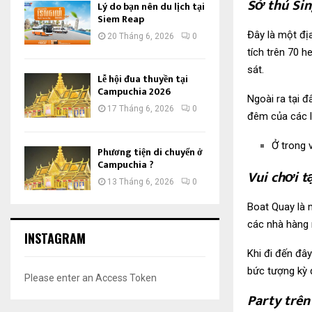
Sở thú Si
Lý do bạn nên du lịch tại
Siem Reap
Đây là một địa
20 Tháng 6, 2026
0
tích trên 70 h
sát.
Lễ hội đua thuyền tại
Campuchia 2026
Ngoài ra tại đ
17 Tháng 6, 2026
0
đêm của các lo
Ở trong 
Phương tiện di chuyển ở
Campuchia ?
Vui chơi t
13 Tháng 6, 2026
0
Boat Quay là m
các nhà hàng 
INSTAGRAM
Khi đi đến đâ
bức tượng kỳ 
Please enter an Access Token
Party trên