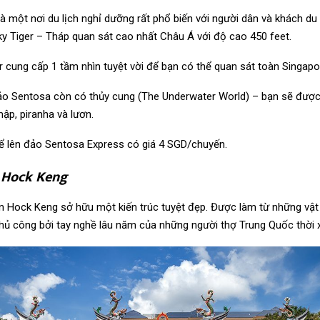
 một nơi du lịch nghỉ dưỡng rất phổ biến với người dân và khách du l
ky Tiger – Tháp quan sát cao nhất Châu Á với độ cao 450 feet.
r cung cấp 1 tầm nhìn tuyệt vời để bạn có thể quan sát toàn Singapo
đảo Sentosa còn có thủy cung (The Underwater World) – bạn sẽ được
ập, piranha và lươn.
ể lên đảo Sentosa Express có giá 4 SGD/chuyến.
 Hock Keng
n Hock Keng sở hữu một kiến trúc tuyệt đẹp. Được làm từ những vật l
hủ công bởi tay nghề lâu năm của những người thợ Trung Quốc thời 