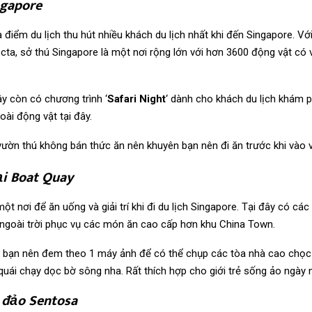
ngapore
 điểm du lịch thu hút nhiều khách du lịch nhất khi đến Singapore. Vớ
ecta, sở thú Singapore là một nơi rộng lớn với hơn 3600 động vật có 
ây còn có chương trình ‘
Safari Night
‘ dành cho khách du lịch khám p
ài động vật tại đây.
vườn thú không bán thức ăn nên khuyên bạn nên đi ăn trước khi vào 
ại Boat Quay
ột nơi để ăn uống và giải trí khi đi du lịch Singapore. Tại đây có cá
ngoài trời phục vụ các món ăn cao cấp hơn khu China Town.
y bạn nên đem theo 1 máy ảnh để có thể chụp các tòa nhà cao chọc 
quái chạy dọc bờ sông nha. Rất thích hợp cho giới trẻ sống ảo ngày
 đảo Sentosa