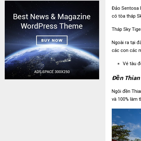
Đảo Sentosa là
có tòa tháp S
Tháp Sky Tige
Ngoài ra tại 
các con các m
Vé tàu đ
Đền Thian
Ngôi đền Thia
và 100% làm t