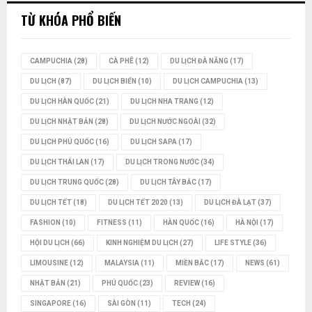
TỪ KHÓA PHỔ BIẾN
CAMPUCHIA
(28)
CÀ PHÊ
(12)
DU LỊCH ĐÀ NẴNG
(17)
DU LỊCH
(87)
DU LỊCH BIỂN
(10)
DU LỊCH CAMPUCHIA
(13)
DU LỊCH HÀN QUỐC
(21)
DU LỊCH NHA TRANG
(12)
DU LỊCH NHẬT BẢN
(28)
DU LỊCH NƯỚC NGOÀI
(32)
DU LỊCH PHÚ QUỐC
(16)
DU LỊCH SAPA
(17)
DU LỊCH THÁI LAN
(17)
DU LỊCH TRONG NƯỚC
(34)
DU LỊCH TRUNG QUỐC
(28)
DU LỊCH TÂY BẮC
(17)
DU LỊCH TẾT
(18)
DU LỊCH TẾT 2020
(13)
DU LỊCH ĐÀ LẠT
(37)
FASHION
(10)
FITNESS
(11)
HÀN QUỐC
(16)
HÀ NỘI
(17)
HỘI DU LỊCH
(66)
KINH NGHIỆM DU LỊCH
(27)
LIFE STYLE
(36)
LIMOUSINE
(12)
MALAYSIA
(11)
MIỀN BẮC
(17)
NEWS
(61)
NHẬT BẢN
(21)
PHÚ QUỐC
(23)
REVIEW
(16)
SINGAPORE
(16)
SÀI GÒN
(11)
TECH
(24)