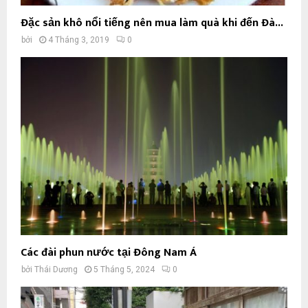
Đặc sản khô nổi tiếng nên mua làm quà khi đến Đà...
bởi
4 Tháng 3, 2019
0
Các đài phun nước tại Đông Nam Á
bởi
Thái Dương
5 Tháng 5, 2024
0