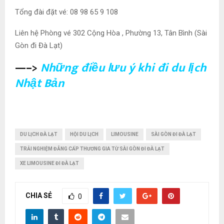
Tổng đài đặt vé: 08 98 65 9 108
Liên hệ Phòng vé 302 Cộng Hòa , Phường 13, Tân Bình (Sài
Gòn đi Đà Lạt)
—–>
Những điều lưu ý khi đi du lịch
Nhật Bản
DU LỊCH ĐÀ LẠT
HỘI DU LỊCH
LIMOUSINE
SÀI GÒN ĐI ĐÀ LẠT
TRẢI NGHIỆM ĐẲNG CẤP THƯƠNG GIA TỪ SÀI GÒN ĐI ĐÀ LẠT
XE LIMOUSINE ĐI ĐÀ LẠT
CHIA SẺ
0