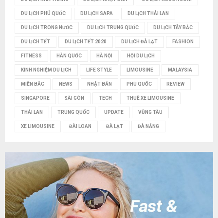
DU LỊCH PHÚ QUỐC
DU LỊCH SAPA
DU LỊCH THÁI LAN
DU LỊCH TRONG NƯỚC
DU LỊCH TRUNG QUỐC
DU LỊCH TÂY BẮC
DU LỊCH TẾT
DU LỊCH TẾT 2020
DU LỊCH ĐÀ LẠT
FASHION
FITNESS
HÀN QUỐC
HÀ NỘI
HỘI DU LỊCH
KINH NGHIỆM DU LỊCH
LIFE STYLE
LIMOUSINE
MALAYSIA
MIỀN BẮC
NEWS
NHẬT BẢN
PHÚ QUỐC
REVIEW
SINGAPORE
SÀI GÒN
TECH
THUÊ XE LIMOUSINE
THÁI LAN
TRUNG QUỐC
UPDATE
VŨNG TÀU
XE LIMOUSINE
ĐÀI LOAN
ĐÀ LẠT
ĐÀ NẴNG