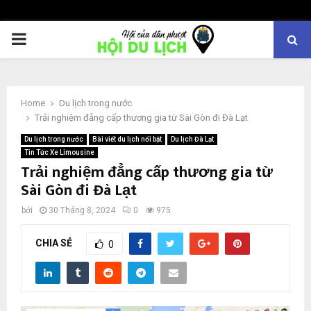
PRIMARY
MENU
Home
Du lịch trong nước
Trải nghiệm đẳng cấp thương gia từ Sài Gòn đi Đà Lạt
Du lịch trong nước
Bài viết du lịch nổi bật
Du lịch Đà Lạt
Tin Tức Xe Limousine
Trải nghiệm đẳng cấp thương gia từ
Sài Gòn đi Đà Lạt
bởi
30 Tháng 8, 2024
0
975
CHIA SẺ
0