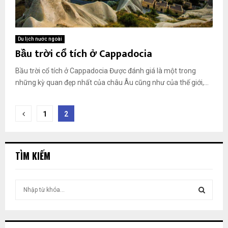
Du lịch nước ngoài
Bầu trời cổ tích ở Cappadocia
Bầu trời cổ tích ở Cappadocia Được đánh giá là một trong
những kỳ quan đẹp nhất của châu Âu cũng như của thế giới,...
Phân
1
2
trang
bài
TÌM KIẾM
viết
T
ì
m
T
k
i