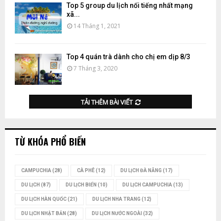
Top 5 group du lịch nổi tiếng nhất mạng
xã...
14 Tháng 1, 2021
Top 4 quán trà dành cho chị em dịp 8/3
7 Tháng 3, 2020
TẢI THÊM BÀI VIẾT
TỪ KHÓA PHỔ BIẾN
CAMPUCHIA
(28)
CÀ PHÊ
(12)
DU LỊCH ĐÀ NẴNG
(17)
DU LỊCH
(87)
DU LỊCH BIỂN
(10)
DU LỊCH CAMPUCHIA
(13)
DU LỊCH HÀN QUỐC
(21)
DU LỊCH NHA TRANG
(12)
DU LỊCH NHẬT BẢN
(28)
DU LỊCH NƯỚC NGOÀI
(32)