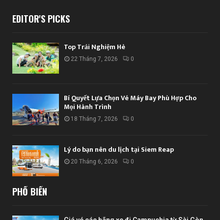
EDITOR'S PICKS
Top Trải Nghiệm Hè
22 Tháng 7, 2026
0
Bí Quyết Lựa Chọn Vé Máy Bay Phù Hợp Cho
Mọi Hành Trình
18 Tháng 7, 2026
0
Lý do bạn nên du lịch tại Siem Reap
20 Tháng 6, 2026
0
PHỔ BIẾN
Giá vé các hãng xe đi Campuchia từ Sài Gòn