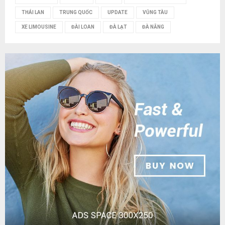
THÁI LAN
TRUNG QUỐC
UPDATE
VŨNG TÀU
XE LIMOUSINE
ĐÀI LOAN
ĐÀ LẠT
ĐÀ NẴNG