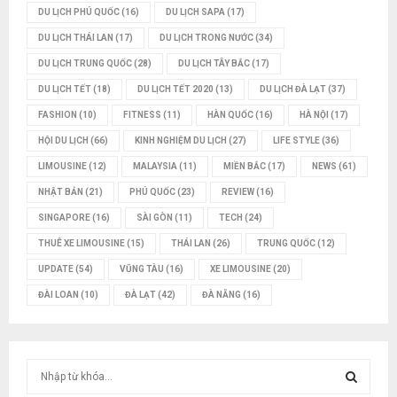
DU LỊCH PHÚ QUỐC
(16)
DU LỊCH SAPA
(17)
DU LỊCH THÁI LAN
(17)
DU LỊCH TRONG NƯỚC
(34)
DU LỊCH TRUNG QUỐC
(28)
DU LỊCH TÂY BẮC
(17)
DU LỊCH TẾT
(18)
DU LỊCH TẾT 2020
(13)
DU LỊCH ĐÀ LẠT
(37)
FASHION
(10)
FITNESS
(11)
HÀN QUỐC
(16)
HÀ NỘI
(17)
HỘI DU LỊCH
(66)
KINH NGHIỆM DU LỊCH
(27)
LIFE STYLE
(36)
LIMOUSINE
(12)
MALAYSIA
(11)
MIỀN BẮC
(17)
NEWS
(61)
NHẬT BẢN
(21)
PHÚ QUỐC
(23)
REVIEW
(16)
SINGAPORE
(16)
SÀI GÒN
(11)
TECH
(24)
THUÊ XE LIMOUSINE
(15)
THÁI LAN
(26)
TRUNG QUỐC
(12)
UPDATE
(54)
VŨNG TÀU
(16)
XE LIMOUSINE
(20)
ĐÀI LOAN
(10)
ĐÀ LẠT
(42)
ĐÀ NẴNG
(16)
T
ì