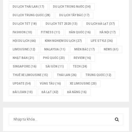
DU LỊCH THÁI LAN
(17)
DU LỊCH TRONG NƯỚC
(34)
DU LỊCH TRUNG QUỐC
(28)
DU LỊCH TÂY BẮC
(17)
DU LỊCH TẾT
(18)
DU LỊCH TẾT 2020
(13)
DU LỊCH ĐÀ LẠT
(37)
FASHION
(10)
FITNESS
(11)
HÀN QUỐC
(16)
HÀ NỘI
(17)
HỘI DU LỊCH
(66)
KINH NGHIỆM DU LỊCH
(27)
LIFE STYLE
(36)
LIMOUSINE
(12)
MALAYSIA
(11)
MIỀN BẮC
(17)
NEWS
(61)
NHẬT BẢN
(21)
PHÚ QUỐC
(23)
REVIEW
(16)
SINGAPORE
(16)
SÀI GÒN
(11)
TECH
(24)
THUÊ XE LIMOUSINE
(15)
THÁI LAN
(26)
TRUNG QUỐC
(12)
UPDATE
(54)
VŨNG TÀU
(16)
XE LIMOUSINE
(20)
ĐÀI LOAN
(10)
ĐÀ LẠT
(42)
ĐÀ NẴNG
(16)
T
ì
m
T