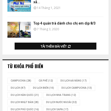
xã...
14 Tháng 1, 2021
Top 4 quán trà dành cho chị em dịp 8/3
7 Tháng 3, 2020
TẢI THÊM BÀI VIẾT
TỪ KHÓA PHỔ BIẾN
CAMPUCHIA
(28)
CÀ PHÊ
(12)
DU LỊCH ĐÀ NẴNG
(17)
DU LỊCH
(87)
DU LỊCH BIỂN
(10)
DU LỊCH CAMPUCHIA
(13)
DU LỊCH HÀN QUỐC
(21)
DU LỊCH NHA TRANG
(12)
DU LỊCH NHẬT BẢN
(28)
DU LỊCH NƯỚC NGOÀI
(32)
DU LỊCH PHÚ QUỐC
(16)
DU LỊCH SAPA
(17)