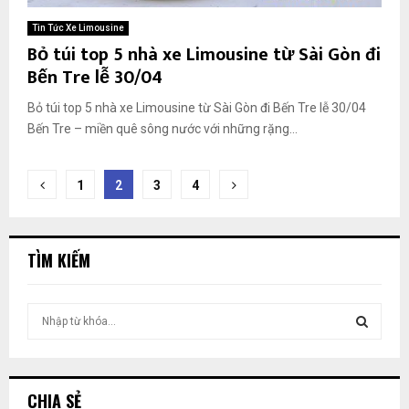
Tin Tức Xe Limousine
Bỏ túi top 5 nhà xe Limousine từ Sài Gòn đi
Bến Tre lễ 30/04
Bỏ túi top 5 nhà xe Limousine từ Sài Gòn đi Bến Tre lễ 30/04
Bến Tre – miền quê sông nước với những rặng...
Phân
1
2
3
4
trang
bài
TÌM KIẾM
viết
T
ì
m
T
k
i
Ì
CHIA SẺ
ế