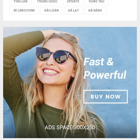
THÁI LAN
TRUNG QUỐC
UPDATE
VŨNG TÀU
XE LIMOUSINE
ĐÀI LOAN
ĐÀ LẠT
ĐÀ NẴNG