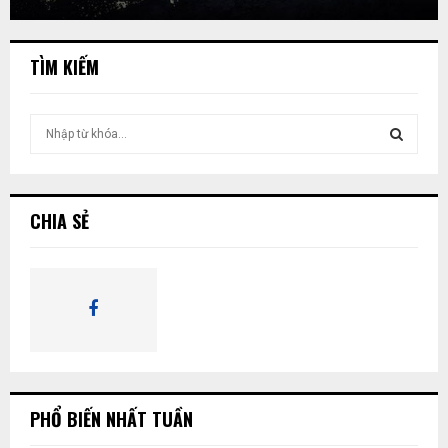
TÌM KIẾM
T
ì
m
T
k
i
Ì
CHIA SẺ
ế
m
M
:
K
I
Ế
PHỔ BIẾN NHẤT TUẦN
M