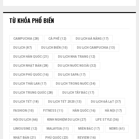
TỪ KHÓA PHỔ BIẾN
CAMPUCHIA
(28)
CÀ PHÊ
(12)
DU LỊCH ĐÀ NẴNG
(17)
DU LỊCH
(87)
DU LỊCH BIỂN
(10)
DU LỊCH CAMPUCHIA
(13)
DU LỊCH HÀN QUỐC
(21)
DU LỊCH NHA TRANG
(12)
DU LỊCH NHẬT BẢN
(28)
DU LỊCH NƯỚC NGOÀI
(32)
DU LỊCH PHÚ QUỐC
(16)
DU LỊCH SAPA
(17)
DU LỊCH THÁI LAN
(17)
DU LỊCH TRONG NƯỚC
(34)
DU LỊCH TRUNG QUỐC
(28)
DU LỊCH TÂY BẮC
(17)
DU LỊCH TẾT
(18)
DU LỊCH TẾT 2020
(13)
DU LỊCH ĐÀ LẠT
(37)
FASHION
(10)
FITNESS
(11)
HÀN QUỐC
(16)
HÀ NỘI
(17)
HỘI DU LỊCH
(66)
KINH NGHIỆM DU LỊCH
(27)
LIFE STYLE
(36)
LIMOUSINE
(12)
MALAYSIA
(11)
MIỀN BẮC
(17)
NEWS
(61)
NHẬT BẢN
(21)
PHÚ QUỐC
(23)
REVIEW
(16)