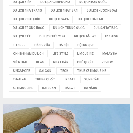
DU LỊCH BIỂN
DU LỊCH CAMPUCHIA
DU LỊCH HÀN QUỐC
M
DU LỊCH NHA TRANG
DU LỊCH NHẬT BẢN
DU LỊCH NƯỚC NGOÀI
DU LỊCH PHÚ QUỐC
DU LỊCH SAPA
DU LỊCH THÁI LAN
DU LỊCH TRONG NƯỚC
DU LỊCH TRUNG QUỐC
DU LỊCH TÂY BẮC
DU LỊCH TẾT
DU LỊCH TẾT 2020
DU LỊCH ĐÀ LẠT
FASHION
FITNESS
HÀN QUỐC
HÀ NỘI
HỘI DU LỊCH
KINH NGHIỆM DU LỊCH
LIFE STYLE
LIMOUSINE
MALAYSIA
MIỀN BẮC
NEWS
NHẬT BẢN
PHÚ QUỐC
REVIEW
SINGAPORE
SÀI GÒN
TECH
THUÊ XE LIMOUSINE
THÁI LAN
TRUNG QUỐC
UPDATE
VŨNG TÀU
XE LIMOUSINE
ĐÀI LOAN
ĐÀ LẠT
ĐÀ NẴNG