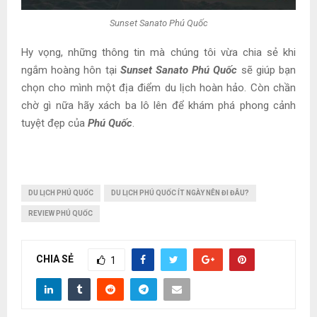
Sunset Sanato Phú Quốc
Hy vọng, những thông tin mà chúng tôi vừa chia sẻ khi
ngắm hoàng hôn tại
Sunset Sanato Phú Quốc
sẽ giúp bạn
chọn cho mình một địa điểm du lịch hoàn hảo. Còn chần
chờ gì nữa hãy xách ba lô lên để khám phá phong cảnh
tuyệt đẹp của
Phú Quốc
.
DU LỊCH PHÚ QUỐC
DU LỊCH PHÚ QUỐC ÍT NGÀY NÊN ĐI ĐÂU?
REVIEW PHÚ QUỐC
CHIA SẺ
1