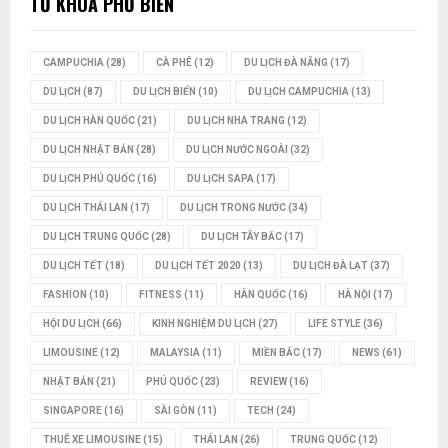
TỪ KHÓA PHỔ BIẾN
CAMPUCHIA
(28)
CÀ PHÊ
(12)
DU LỊCH ĐÀ NẴNG
(17)
DU LỊCH
(87)
DU LỊCH BIỂN
(10)
DU LỊCH CAMPUCHIA
(13)
DU LỊCH HÀN QUỐC
(21)
DU LỊCH NHA TRANG
(12)
DU LỊCH NHẬT BẢN
(28)
DU LỊCH NƯỚC NGOÀI
(32)
DU LỊCH PHÚ QUỐC
(16)
DU LỊCH SAPA
(17)
DU LỊCH THÁI LAN
(17)
DU LỊCH TRONG NƯỚC
(34)
DU LỊCH TRUNG QUỐC
(28)
DU LỊCH TÂY BẮC
(17)
DU LỊCH TẾT
(18)
DU LỊCH TẾT 2020
(13)
DU LỊCH ĐÀ LẠT
(37)
FASHION
(10)
FITNESS
(11)
HÀN QUỐC
(16)
HÀ NỘI
(17)
HỘI DU LỊCH
(66)
KINH NGHIỆM DU LỊCH
(27)
LIFE STYLE
(36)
LIMOUSINE
(12)
MALAYSIA
(11)
MIỀN BẮC
(17)
NEWS
(61)
NHẬT BẢN
(21)
PHÚ QUỐC
(23)
REVIEW
(16)
SINGAPORE
(16)
SÀI GÒN
(11)
TECH
(24)
THUÊ XE LIMOUSINE
(15)
THÁI LAN
(26)
TRUNG QUỐC
(12)