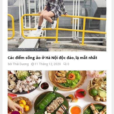
Các điểm sống ảo ở Hà Nội độc đáo, lạ mắt nhất
bởi
Thái Dương
11 Tháng 12, 2020
0