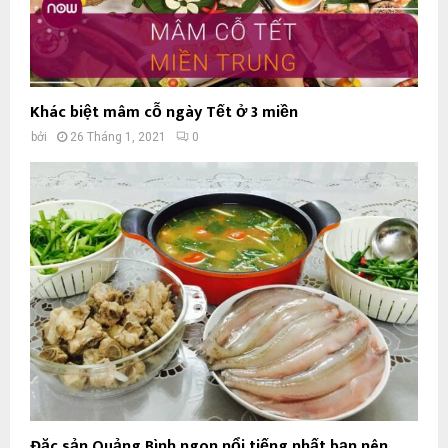
Khác biệt mâm cỗ ngày Tết ở 3 miền
bởi
26 Tháng 1, 2021
0
Đặc sản Quảng Bình ngon nổi tiếng nhất bạn nên