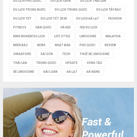
DU LỊCH PHÚ QUỐC
DU LỊCH SAPA
DU LỊCH THÁI LAN
DU LỊCH TRONG NƯỚC
DU LỊCH TRUNG QUỐC
DU LỊCH TÂY BẮC
DU LỊCH TẾT
DU LỊCH TẾT 2020
DU LỊCH ĐÀ LẠT
FASHION
FITNESS
HÀN QUỐC
HÀ NỘI
HỘI DU LỊCH
KINH NGHIỆM DU LỊCH
LIFE STYLE
LIMOUSINE
MALAYSIA
MIỀN BẮC
NEWS
NHẬT BẢN
PHÚ QUỐC
REVIEW
SINGAPORE
SÀI GÒN
TECH
THUÊ XE LIMOUSINE
THÁI LAN
TRUNG QUỐC
UPDATE
VŨNG TÀU
XE LIMOUSINE
ĐÀI LOAN
ĐÀ LẠT
ĐÀ NẴNG