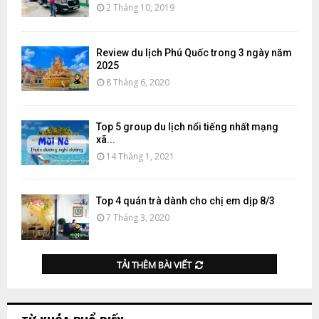
2 Tháng 10, 2019
Review du lịch Phú Quốc trong 3 ngày năm
2025
8 Tháng 6, 2020
Top 5 group du lịch nổi tiếng nhất mạng
xã...
14 Tháng 1, 2021
Top 4 quán trà dành cho chị em dịp 8/3
7 Tháng 3, 2020
TẢI THÊM BÀI VIẾT