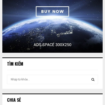
TÌM KIẾM
T
ì
m
T
k
i
Ì
CHIA SẺ
ế