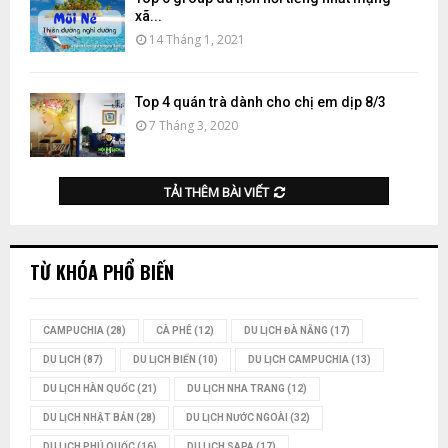
xã...
14 Tháng 1, 2021
Top 4 quán trà dành cho chị em dịp 8/3
7 Tháng 3, 2020
TẢI THÊM BÀI VIẾT
TỪ KHÓA PHỔ BIẾN
CAMPUCHIA
(28)
CÀ PHÊ
(12)
DU LỊCH ĐÀ NẴNG
(17)
DU LỊCH
(87)
DU LỊCH BIỂN
(10)
DU LỊCH CAMPUCHIA
(13)
DU LỊCH HÀN QUỐC
(21)
DU LỊCH NHA TRANG
(12)
DU LỊCH NHẬT BẢN
(28)
DU LỊCH NƯỚC NGOÀI
(32)
DU LỊCH PHÚ QUỐC
(16)
DU LỊCH SAPA
(17)