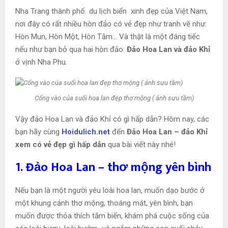
Nha Trang thành phố du lịch biển xinh đẹp của Việt Nam,
nơi đây có rất nhiều hòn đảo có vẻ đẹp như tranh vẽ như:
Hòn Mun, Hòn Một, Hòn Tằm… Và thật là một đáng tiếc
nếu như bạn bỏ qua hai hòn đảo:
Đảo Hoa Lan và đảo Khỉ
ở vịnh Nha Phu.
Cổng vào của suối hoa lan đẹp thơ mộng ( ảnh sưu tầm)
Vậy đảo Hoa Lan và đảo Khỉ có gì hấp dẫn? Hôm nay, các
bạn hãy cùng
Hoidulich.net
đến
Đảo Hoa Lan – đảo Khỉ
xem có vẻ đẹp gì hấp dẫn
qua bài viết này nhé!
1. Đảo Hoa Lan – thơ mộng yên bình
Nếu bạn là một người yêu loài hoa lan, muốn dạo bước ở
một khung cảnh thơ mộng, thoáng mát, yên bình, bạn
muốn được thỏa thích tắm biển, khám phá cuộc sống của