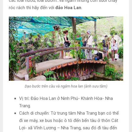
các loài hươu, loài bướm…và ngắm những con suối chảy
róc rách thì hãy đến với
đảo Hoa Lan
.
Dạo bước trên cầu và ngắm hoa lan (ảnh sưu tầm)
Vị trí
:
Đảo Hoa Lan ở Ninh Phú- Khánh Hòa- Nha
Trang.
Cách di chuyển: Từ trung tâm Nha Trang bạn có thể
đi xe máy, xe bus hoặc ô tô đến bến tàu ở thôn Cát
Lợi- xã Vĩnh Lương – Nha Trang, sau đó đi tàu đến