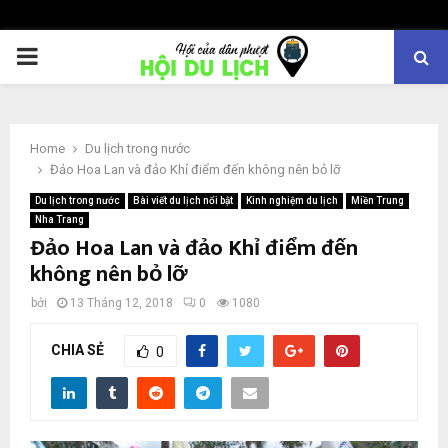
PRIMARY
MENU
Home
Du lịch trong nước
Đảo Hoa Lan và đảo Khỉ điểm đến không nên bỏ lỡ
Du lịch trong nước
Bài viết du lịch nổi bật
Kinh nghiệm du lịch
Miền Trung
Nha Trang
Đảo Hoa Lan và đảo Khỉ điểm đến
không nên bỏ lỡ
bởi
13 Tháng 12, 2018
0
1080
CHIA SẺ
0