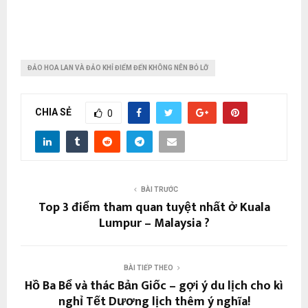
ĐẢO HOA LAN VÀ ĐẢO KHỈ ĐIỂM ĐẾN KHÔNG NÊN BỎ LỠ
CHIA SẺ
0
BÀI TRƯỚC
Top 3 điểm tham quan tuyệt nhất ở Kuala
Lumpur – Malaysia ?
BÀI TIẾP THEO
Hồ Ba Bể và thác Bản Giốc – gợi ý du lịch cho kì
nghỉ Tết Dương lịch thêm ý nghĩa!