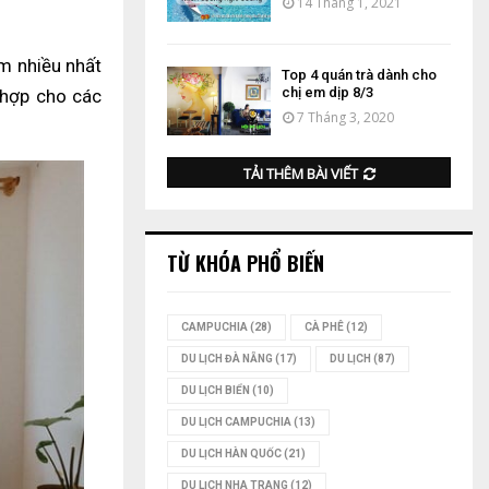
14 Tháng 1, 2021
m nhiều nhất
Top 4 quán trà dành cho
chị em dịp 8/3
h hợp cho các
7 Tháng 3, 2020
TẢI THÊM BÀI VIẾT
TỪ KHÓA PHỔ BIẾN
CAMPUCHIA
(28)
CÀ PHÊ
(12)
DU LỊCH ĐÀ NẴNG
(17)
DU LỊCH
(87)
DU LỊCH BIỂN
(10)
DU LỊCH CAMPUCHIA
(13)
DU LỊCH HÀN QUỐC
(21)
DU LỊCH NHA TRANG
(12)