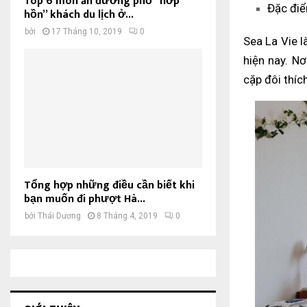
Top 6 món ăn đường phố “hớp
Đặc điể
hồn” khách du lịch ở...
bởi
17 Tháng 10, 2019
0
Sea La Vie l
hiện nay. Nơ
cặp đôi thíc
Tổng hợp những điều cần biết khi
bạn muốn đi phượt Hà...
bởi
Thái Dương
8 Tháng 4, 2019
0