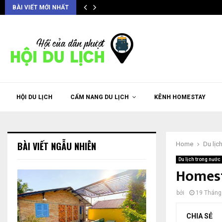
BÀI VIẾT MỚI NHẤT
HỘI DU LỊCH
CẨM NANG DU LỊCH
KÊNH HOMESTAY
BÀI VIẾT NGẪU NHIÊN
Home
Du lịc
Du lịch trong nước
Homest
bởi
19 Tháng
CHIA SẺ