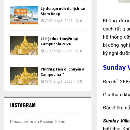
Lý do bạn nên du lịch tại
Siem Reap
Không được 
20 Tháng 6, 2026
0
cách rất gi
hệ thống cây
Lễ hội đua thuyền tại
Campuchia 2026
bị công nghệ
17 Tháng 6, 2026
0
kỳ nghỉ dưỡ
Sunday 
Phương tiện di chuyển ở
Campuchia ?
Địa chỉ: 268
13 Tháng 6, 2026
0
Giá tham kh
INSTAGRAM
Đặc điểm nổi
Sunday Vill
Please enter an Access Token
biệt thự. Kh