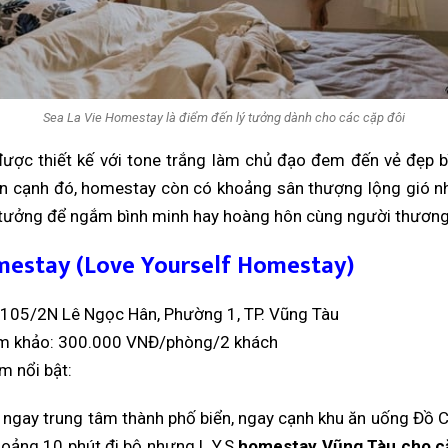
Sea La Vie Homestay là điểm đến lý tưởng dành cho các cặp đôi
ược thiết kế với tone trắng làm chủ đạo đem đến vẻ đẹp b
n cạnh đó, homestay còn có khoảng sân thượng lộng gió nhì
 tưởng để ngắm bình minh hay hoàng hôn cùng người thương
mestay (Love Yourself Homestay)
: 105/2N Lê Ngọc Hân, Phường 1, TP. Vũng Tàu
am khảo: 300.000 VNĐ/phòng/2 khách
m nổi bật:
ngay trung tâm thành phố biển, ngay cạnh khu ăn uống Đồ C
hoảng 10 phút đi bộ nhưng L.Y.S
homestay Vũng Tàu cho cặ