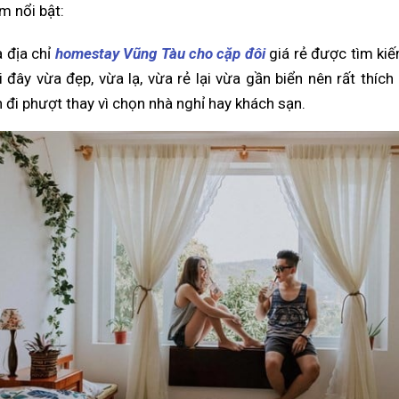
m nổi bật:
à địa chỉ
homestay Vũng Tàu cho cặp đôi
giá rẻ được tìm kiế
i đây vừa đẹp, vừa lạ, vừa rẻ lại vừa gần biển nên rất thíc
h đi phượt thay vì chọn nhà nghỉ hay khách sạn.