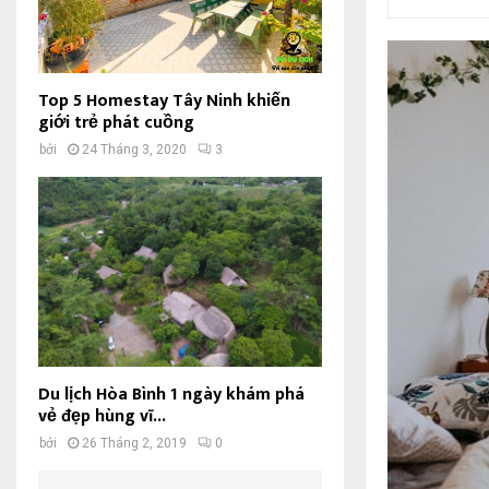
Top 5 Homestay Tây Ninh khiến
giới trẻ phát cuồng
bởi
24 Tháng 3, 2020
3
Du lịch Hòa Bình 1 ngày khám phá
vẻ đẹp hùng vĩ...
bởi
26 Tháng 2, 2019
0