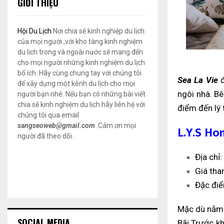
GIỚI THIỆU
Hội Du Lịch
Nơi chia sẽ kinh nghiệp du lịch
của mọi người ,với kho tàng kinh nghiệm
du lịch trong và ngoài nước sẽ mang đến
cho mọi người những kinh nghiệm du lịch
bổ ích .Hãy cùng chung tay với chúng tôi
Sea La Vie
đ
để xây dựng một kênh du lịch cho mọi
ngôi nhà. Bê
người bạn nhé. Nếu bạn có những bài viết
chia sẽ kinh nghiệm du lịch hãy liên hệ với
điểm đến lý
chúng tôi qua email
sangseoweb@gmail.com
.Cám ơn mọi
L.Y.S Ho
người đã theo dõi .
Địa chỉ
Giá th
Đặc điể
Mặc dù nằm 
SOCIAL MEDIA
Bãi Trước k