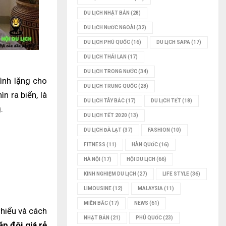
DU LỊCH NHẬT BẢN
(28)
DU LỊCH NƯỚC NGOÀI
(32)
DU LỊCH PHÚ QUỐC
(16)
DU LỊCH SAPA
(17)
DU LỊCH THÁI LAN
(17)
DU LỊCH TRONG NƯỚC
(34)
ình lặng cho
DU LỊCH TRUNG QUỐC
(28)
n ra biển, là
DU LỊCH TÂY BẮC
(17)
DU LỊCH TẾT
(18)
.
DU LỊCH TẾT 2020
(13)
DU LỊCH ĐÀ LẠT
(37)
FASHION
(10)
FITNESS
(11)
HÀN QUỐC
(16)
HÀ NỘI
(17)
HỘI DU LỊCH
(66)
KINH NGHIỆM DU LỊCH
(27)
LIFE STYLE
(36)
LIMOUSINE
(12)
MALAYSIA
(11)
MIỀN BẮC
(17)
NEWS
(61)
hiểu và cách
NHẬT BẢN
(21)
PHÚ QUỐC
(23)
p đôi giá rẻ