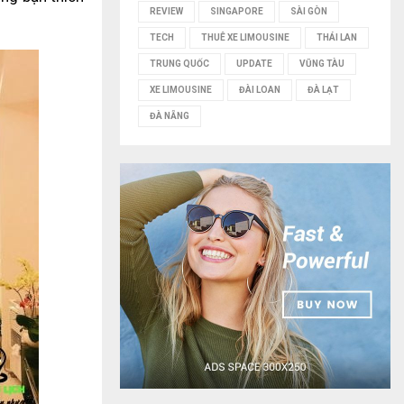
REVIEW
SINGAPORE
SÀI GÒN
TECH
THUÊ XE LIMOUSINE
THÁI LAN
TRUNG QUỐC
UPDATE
VŨNG TÀU
XE LIMOUSINE
ĐÀI LOAN
ĐÀ LẠT
ĐÀ NẴNG