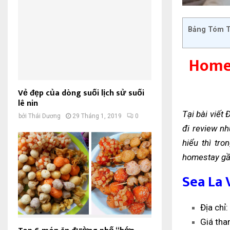
Bảng Tóm T
Homes
Vẻ đẹp của dòng suối lịch sử suối
lê nin
Tại bài viết
bởi
Thái Dương
29 Tháng 1, 2019
0
đi review n
hiểu thì tro
homestay gần
Sea La
Địa chỉ
Giá tha