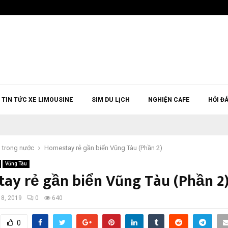
TIN TỨC XE LIMOUSINE
SIM DU LỊCH
NGHIỆN CAFE
HỎI Đ
h trong nước
Homestay rẻ gần biển Vũng Tàu (Phần 2)
Vũng Tàu
ay rẻ gần biển Vũng Tàu (Phần 2
 8, 2019
0
640
0