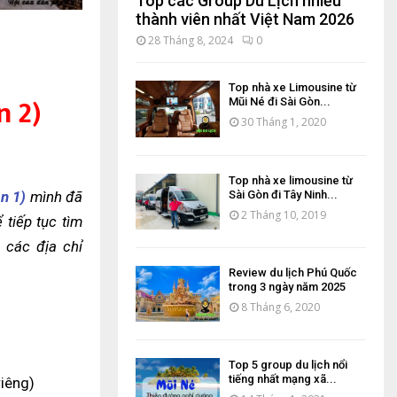
Top các Group Du Lịch nhiều
thành viên nhất Việt Nam 2026
28 Tháng 8, 2024
0
Top nhà xe Limousine từ
n 2)
Mũi Né đi Sài Gòn...
30 Tháng 1, 2020
Top nhà xe limousine từ
Sài Gòn đi Tây Ninh...
n 1)
mình đã
2 Tháng 10, 2019
tiếp tục tìm
c các địa chỉ
Review du lịch Phú Quốc
trong 3 ngày năm 2025
8 Tháng 6, 2020
Top 5 group du lịch nổi
tiếng nhất mạng xã...
iêng)