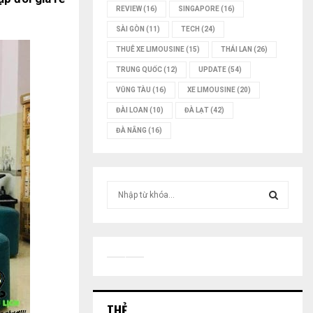
REVIEW
(16)
SINGAPORE
(16)
SÀI GÒN
(11)
TECH
(24)
THUÊ XE LIMOUSINE
(15)
THÁI LAN
(26)
TRUNG QUỐC
(12)
UPDATE
(54)
VŨNG TÀU
(16)
XE LIMOUSINE
(20)
ĐÀI LOAN
(10)
ĐÀ LẠT
(42)
ĐÀ NẴNG
(16)
T
ì
m
T
k
i
Ì
ế
m
M
:
THẺ
K