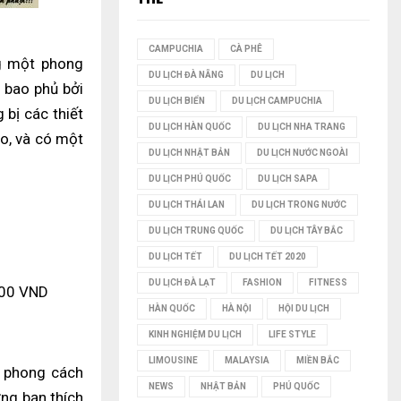
I
CAMPUCHIA
CÀ PHÊ
 một phong
Ế
DU LỊCH ĐÀ NẴNG
DU LỊCH
 bao phủ bởi
M
DU LỊCH BIỂN
DU LỊCH CAMPUCHIA
 bị các thiết
DU LỊCH HÀN QUỐC
DU LỊCH NHA TRANG
ảo, và có một
DU LỊCH NHẬT BẢN
DU LỊCH NƯỚC NGOÀI
DU LỊCH PHÚ QUỐC
DU LỊCH SAPA
DU LỊCH THÁI LAN
DU LỊCH TRONG NƯỚC
DU LỊCH TRUNG QUỐC
DU LỊCH TÂY BẮC
DU LỊCH TẾT
DU LỊCH TẾT 2020
DU LỊCH ĐÀ LẠT
FASHION
FITNESS
000 VND
HÀN QUỐC
HÀ NỘI
HỘI DU LỊCH
KINH NGHIỆM DU LỊCH
LIFE STYLE
LIMOUSINE
MALAYSIA
MIỀN BẮC
 phong cách
NEWS
NHẬT BẢN
PHÚ QUỐC
ững bạn thích