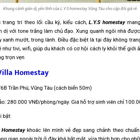
Khung cảnh giản dị, yên tĩnh của L.Y.S homestay Vũng Tàu cho cặp đôi giá rẻ
trang trí theo lối cầu kỳ, kiểu cách,
L.Y.S homestay
mang
ản dị với tone trắng làm chủ đạo. Xung quanh ngôi nhà được
 xanh mướt, trong lành. Điều đặc biệt là tại đây không trang
 như tivi, wifi, giúp du khách có cơ hội cách ly khỏi thế giới 
ng trọn vẹn
Villa Homestay
/6B Trần Phú, Vũng Tàu (cách biển 50m)
ảo: 280.000 VNĐ/phòng/ngày. Giá hỗ trợ sinh viên chỉ 100.
 bật:
a Homestay
khoác lên mình vẻ đẹp sang chảnh theo chuẩn
ông gian ngoài trời ở đây khá bắt mắt, vừa thích hợp cho nh