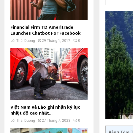
Financial Firm TD Ameritrade
Launches Chatbot For Facebook
bởi
Thái Dương
29 Tháng 1, 2017
0
Việt Nam và Lào ghi nhận kỷ lục
nhiệt độ cao nhất...
bởi
Thái Dương
27 Tháng 7, 2023
0
Bảng Tóm T