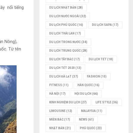
ây nổi tiếng
DU LỊCH NHẬT BẢN
(28)
DU LỊCH NƯỚC NGOÀI
(32)
DU LỊCH PHÚ QUỐC
(16)
DU LỊCH SAPA
(17)
DU LỊCH THÁI LAN
(17)
ần Nông),
DU LỊCH TRONG NƯỚC
(34)
uốc. Từ tên
DU LỊCH TRUNG QUỐC
(28)
DU LỊCH TÂY BẮC
(17)
DU LỊCH TẾT
(18)
DU LỊCH TẾT 2020
(13)
DU LỊCH ĐÀ LẠT
(37)
FASHION
(10)
FITNESS
(11)
HÀN QUỐC
(16)
HÀ NỘI
(17)
HỘI DU LỊCH
(66)
KINH NGHIỆM DU LỊCH
(27)
LIFE STYLE
(36)
LIMOUSINE
(12)
MALAYSIA
(11)
MIỀN BẮC
(17)
NEWS
(61)
NHẬT BẢN
(21)
PHÚ QUỐC
(23)