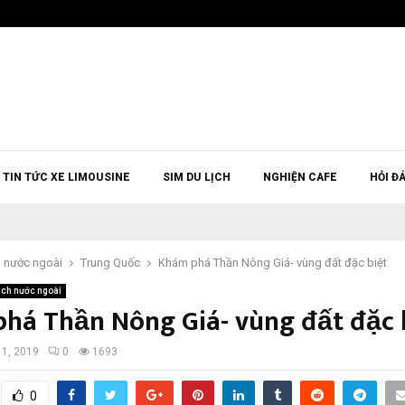
TIN TỨC XE LIMOUSINE
SIM DU LỊCH
NGHIỆN CAFE
HỎI Đ
h nước ngoài
Trung Quốc
Khám phá Thần Nông Giá- vùng đất đặc biệt
lịch nước ngoài
há Thần Nông Giá- vùng đất đặc 
 1, 2019
0
1693
0