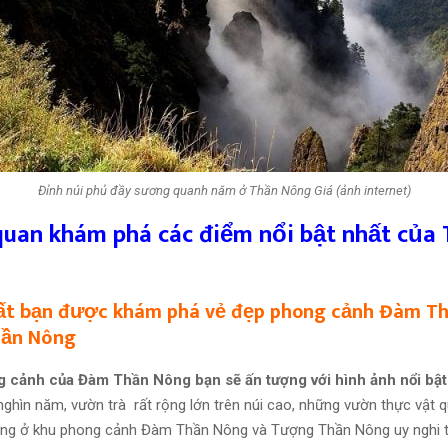
Đỉnh núi phủ đầy sương quanh năm ở Thần Nông Giá (ảnh internet)
uan khám phá các điểm nổi bật nhất của
hất bạn được khám phá vẻ đẹp phong cảnh Đàm T
hần Nông
g cảnh của Đàm Thần Nông bạn sẽ ấn tượng với hình ảnh nổi bậ
nghìn năm, vườn trà rất rộng lớn trên núi cao, những vườn thực vật 
ung ở khu phong cảnh Đàm Thần Nông và Tượng Thần Nông uy nghi tr