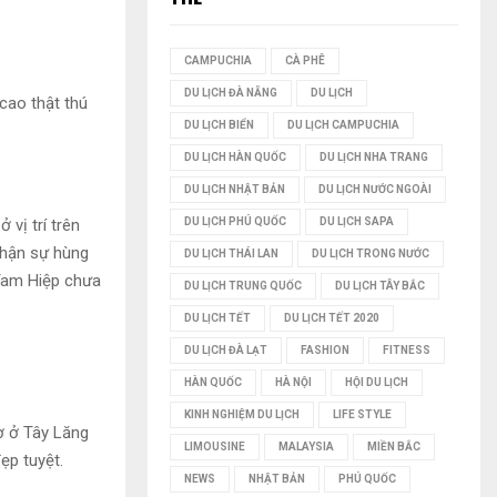
I
CAMPUCHIA
CÀ PHÊ
Ế
DU LỊCH ĐÀ NẴNG
DU LỊCH
cao thật thú
M
DU LỊCH BIỂN
DU LỊCH CAMPUCHIA
DU LỊCH HÀN QUỐC
DU LỊCH NHA TRANG
DU LỊCH NHẬT BẢN
DU LỊCH NƯỚC NGOÀI
DU LỊCH PHÚ QUỐC
DU LỊCH SAPA
 vị trí trên
nhận sự hùng
DU LỊCH THÁI LAN
DU LỊCH TRONG NƯỚC
 Tam Hiệp chưa
DU LỊCH TRUNG QUỐC
DU LỊCH TÂY BẮC
DU LỊCH TẾT
DU LỊCH TẾT 2020
DU LỊCH ĐÀ LẠT
FASHION
FITNESS
HÀN QUỐC
HÀ NỘI
HỘI DU LỊCH
KINH NGHIỆM DU LỊCH
LIFE STYLE
ơ ở Tây Lăng
LIMOUSINE
MALAYSIA
MIỀN BẮC
ẹp tuyệt.
NEWS
NHẬT BẢN
PHÚ QUỐC