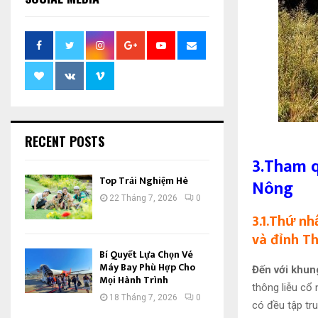
RECENT POSTS
3.Tham q
Top Trải Nghiệm Hè
Nông
22 Tháng 7, 2026
0
3.1.Thứ n
và đỉnh T
Bí Quyết Lựa Chọn Vé
Máy Bay Phù Hợp Cho
Đến với khun
Mọi Hành Trình
thông liễu cổ 
18 Tháng 7, 2026
0
có đều tập tr