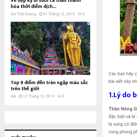
Vẻ đẹp kỳ bí suối cá thần thanh
hóa thời điểm dịch...
bởi
Thái Dương
31 Tháng 12, 2018
0
Các bạn hãy 
Top 8 điểm đến tràn ngập màu sắc
bài viết này nh
trên thế giới
1.Lý do 
bởi
13 Tháng 10, 2019
0
Thần Nông G
đặc biệt và bí
là vùng có điề
cùng phong p