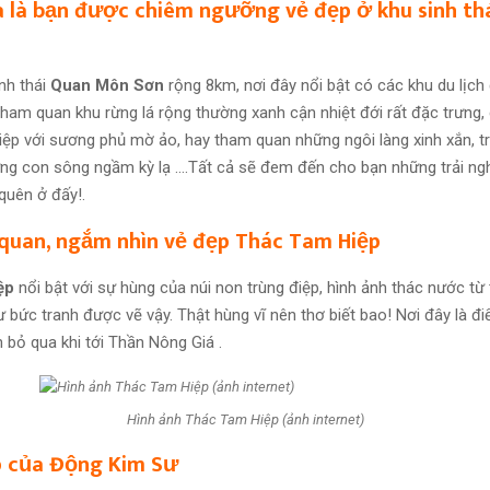
ba là bạn được chiêm ngưỡng vẻ đẹp ở khu sinh th
nh thái
Quan Môn Sơn
rộng 8km, nơi đây nổi bật có các khu du lịch
ham quan khu rừng lá rộng thường xanh cận nhiệt đới rất đặc trưng, 
điệp với sương phủ mờ ảo, hay tham quan những ngôi làng xinh xắn, tr
g con sông ngầm kỳ lạ ….Tất cả sẽ đem đến cho bạn những trải ngh
quên ở đấy!.
 quan, ngắm nhìn vẻ đẹp Thác Tam Hiệp
ệp
nổi bật với sự hùng của núi non trùng điệp, hình ảnh thác nước từ 
 bức tranh được vẽ vậy. Thật hùng vĩ nên thơ biết bao! Nơi đây là đ
 bỏ qua khi tới Thần Nông Giá .
Hình ảnh Thác Tam Hiệp (ảnh internet)
ẹp của Động Kim Sư