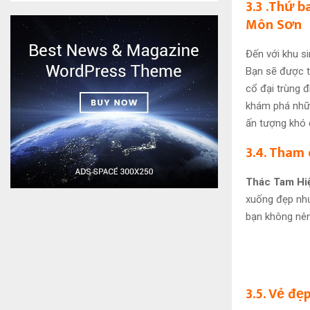
3.3 .Thứ 
Môn Sơn
Đến với khu si
Bạn sẽ được t
cổ đại trùng 
khám phá nhữn
ấn tượng khó 
3.4. Tham
Thác Tam Hi
xuống đẹp như
bạn không nên
3.5. Vẻ đ