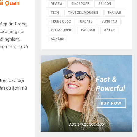
ái Quan
REVIEW
SINGAPORE
SÀI GÒN
TECH
THUÊ XE LIMOUSINE
THÁI LAN
TRUNG QUỐC
UPDATE
VŨNG TÀU
 đẹp ấn tượng.
các tầng núi
XE LIMOUSINE
ĐÀI LOAN
ĐÀ LẠT
ải nghiệm,
ĐÀ NẴNG
iệm mới lạ và
trên cao dội
iểm du lịch mà