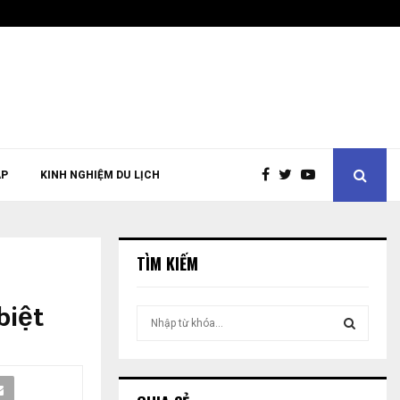
ÁP
KINH NGHIỆM DU LỊCH
TÌM KIẾM
biệt
T
ì
m
T
k
i
Ì