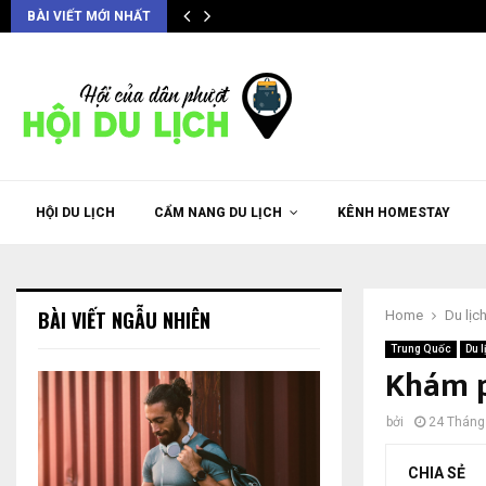
BÀI VIẾT MỚI NHẤT
HỘI DU LỊCH
CẨM NANG DU LỊCH
KÊNH HOMESTAY
BÀI VIẾT NGẪU NHIÊN
Home
Du lịc
Trung Quốc
Du 
Khám p
bởi
24 Tháng
CHIA SẺ