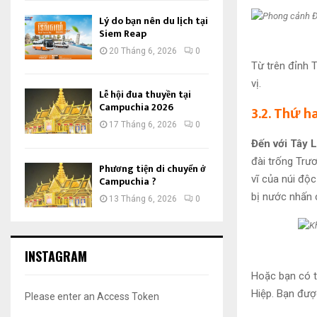
Lý do bạn nên du lịch tại
Siem Reap
20 Tháng 6, 2026
0
Từ trên đỉnh 
vị.
Lễ hội đua thuyền tại
Campuchia 2026
3.2. Thứ 
17 Tháng 6, 2026
0
Đến với Tây 
đài trống Trư
Phương tiện di chuyển ở
vĩ của núi độ
Campuchia ?
bị nước nhấn 
13 Tháng 6, 2026
0
INSTAGRAM
Hoặc bạn có t
Hiệp. Bạn đượ
Please enter an Access Token