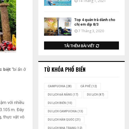
14 Tháng 1, 2021
Top 4 quán trà dành cho
chị em dịp 8/3
7 Tháng 3, 2020
TẢI THÊM BÀI VIẾT
TỪ KHÓA PHỔ BIẾN
 biệt
“bí ẩn ở
CAMPUCHIA
(28)
CÀ PHÊ
(12)
DU LỊCH ĐÀ NẴNG
(17)
DU LỊCH
(87)
ậm với nhiều
DU LỊCH BIỂN
(10)
 3.105 m. Đây
DU LỊCH CAMPUCHIA
(13)
g, thực vật vô
DU LỊCH HÀN QUỐC
(21)
DU LỊCH NHA TRANG
(12)