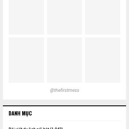
@thefirstmess
DANH MỤC