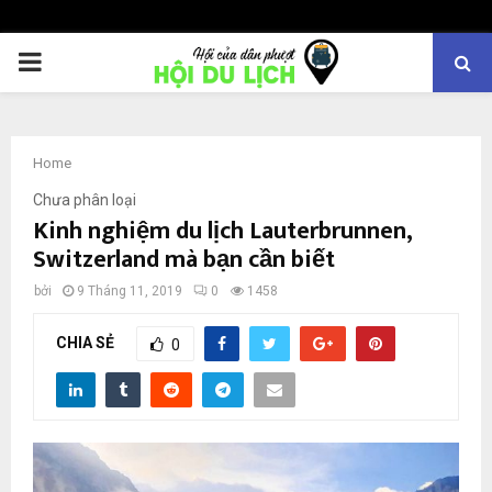
PRIMARY
MENU
Home
Chưa phân loại
Kinh nghiệm du lịch Lauterbrunnen,
Switzerland mà bạn cần biết
bởi
9 Tháng 11, 2019
0
1458
CHIA SẺ
0