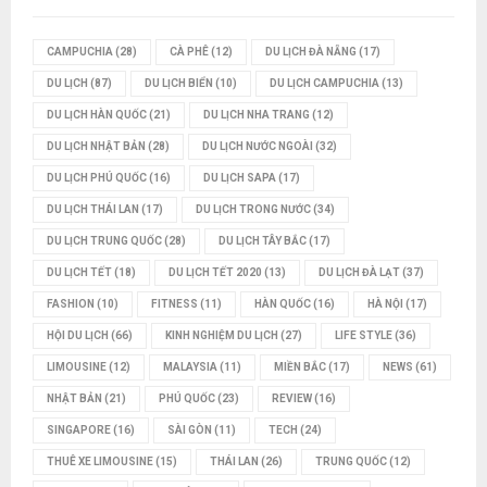
CAMPUCHIA
(28)
CÀ PHÊ
(12)
DU LỊCH ĐÀ NẴNG
(17)
DU LỊCH
(87)
DU LỊCH BIỂN
(10)
DU LỊCH CAMPUCHIA
(13)
DU LỊCH HÀN QUỐC
(21)
DU LỊCH NHA TRANG
(12)
DU LỊCH NHẬT BẢN
(28)
DU LỊCH NƯỚC NGOÀI
(32)
DU LỊCH PHÚ QUỐC
(16)
DU LỊCH SAPA
(17)
DU LỊCH THÁI LAN
(17)
DU LỊCH TRONG NƯỚC
(34)
DU LỊCH TRUNG QUỐC
(28)
DU LỊCH TÂY BẮC
(17)
DU LỊCH TẾT
(18)
DU LỊCH TẾT 2020
(13)
DU LỊCH ĐÀ LẠT
(37)
FASHION
(10)
FITNESS
(11)
HÀN QUỐC
(16)
HÀ NỘI
(17)
HỘI DU LỊCH
(66)
KINH NGHIỆM DU LỊCH
(27)
LIFE STYLE
(36)
LIMOUSINE
(12)
MALAYSIA
(11)
MIỀN BẮC
(17)
NEWS
(61)
NHẬT BẢN
(21)
PHÚ QUỐC
(23)
REVIEW
(16)
SINGAPORE
(16)
SÀI GÒN
(11)
TECH
(24)
THUÊ XE LIMOUSINE
(15)
THÁI LAN
(26)
TRUNG QUỐC
(12)