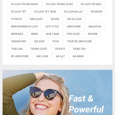
DU LỊCH TRONG NƯỚC
DU LỊCH TRUNG QUỐC
DU LỊCH TÂY BẮC
DU LỊCH TẾT
DU LỊCH TẾT 2020
DU LỊCH ĐÀ LẠT
FASHION
FITNESS
HÀN QUỐC
HÀ NỘI
HỘI DU LỊCH
KINH NGHIỆM DU LỊCH
LIFE STYLE
LIMOUSINE
MALAYSIA
MIỀN BẮC
NEWS
NHẬT BẢN
PHÚ QUỐC
REVIEW
SINGAPORE
SÀI GÒN
TECH
THUÊ XE LIMOUSINE
THÁI LAN
TRUNG QUỐC
UPDATE
VŨNG TÀU
XE LIMOUSINE
ĐÀI LOAN
ĐÀ LẠT
ĐÀ NẴNG