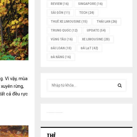
REVIEW
(16)
SINGAPORE
(16)
SÀI GÒN
(11)
TECH
(24)
THUÊ XE LIMOUSINE
(15)
THÁI LAN
(26)
TRUNG QUỐC
(12)
UPDATE
(54)
VŨNG TÀU
(16)
XE LIMOUSINE
(20)
ĐÀI LOAN
(10)
ĐÀ LẠT
(42)
ĐÀ NẴNG
(16)
g. Vì vậy, mùa
T
 xuyên rừng,
ì
tất cả đều rực
m
T
k
i
Ì
ế
m
M
:
THẺ
K