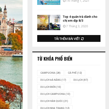
14 Tháng 1, 2021
Top 4 quán trà dành cho
chị em dịp 8/3
7 Tháng 3, 2020
TẢI THÊM BÀI VIẾT
TỪ KHÓA PHỔ BIẾN
CAMPUCHIA
(28)
CÀ PHÊ
(12)
DU LỊCH ĐÀ NẴNG
(17)
DU LỊCH
(87)
DU LỊCH BIỂN
(10)
DU LỊCH CAMPUCHIA
(13)
DU LỊCH HÀN QUỐC
(21)
DU LỊCH NHA TRANG
(12)