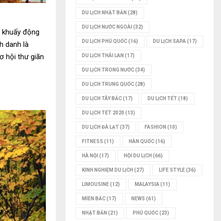
DU LỊCH NHẬT BẢN
(28)
DU LỊCH NƯỚC NGOÀI
(32)
ị khuấy động
DU LỊCH PHÚ QUỐC
(16)
DU LỊCH SAPA
(17)
h danh là
ơ hội thư giãn
DU LỊCH THÁI LAN
(17)
DU LỊCH TRONG NƯỚC
(34)
DU LỊCH TRUNG QUỐC
(28)
DU LỊCH TÂY BẮC
(17)
DU LỊCH TẾT
(18)
DU LỊCH TẾT 2020
(13)
DU LỊCH ĐÀ LẠT
(37)
FASHION
(10)
FITNESS
(11)
HÀN QUỐC
(16)
HÀ NỘI
(17)
HỘI DU LỊCH
(66)
KINH NGHIỆM DU LỊCH
(27)
LIFE STYLE
(36)
LIMOUSINE
(12)
MALAYSIA
(11)
MIỀN BẮC
(17)
NEWS
(61)
NHẬT BẢN
(21)
PHÚ QUỐC
(23)