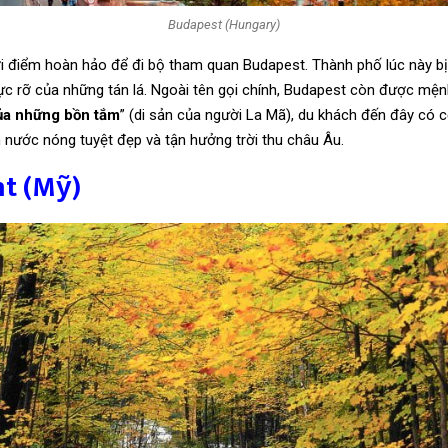
Budapest (Hungary)
ời điểm hoàn hảo để đi bộ tham quan Budapest. Thành phố lúc này b
ực rỡ của những tán lá. Ngoài tên gọi chính, Budapest còn được mện
ủa những bồn tắm
” (di sản của người La Mã), du khách đến đây có c
 nước nóng tuyệt đẹp và tận hưởng trời thu châu Âu.
t (Mỹ)