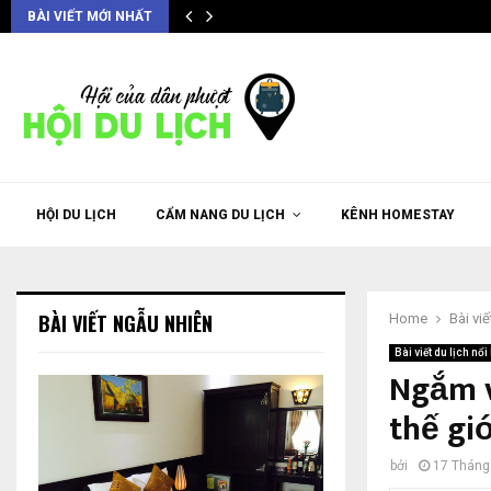
BÀI VIẾT MỚI NHẤT
HỘI DU LỊCH
CẨM NANG DU LỊCH
KÊNH HOMESTAY
BÀI VIẾT NGẪU NHIÊN
Home
Bài viế
Bài viết du lịch nổi 
Ngắm v
thế gi
bởi
17 Tháng