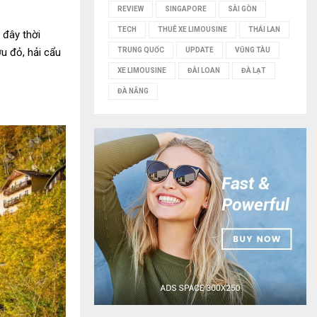
REVIEW
SINGAPORE
SÀI GÒN
TECH
THUÊ XE LIMOUSINE
THÁI LAN
 đây thời
u đỏ, hải cẩu
TRUNG QUỐC
UPDATE
VŨNG TÀU
XE LIMOUSINE
ĐÀI LOAN
ĐÀ LẠT
ĐÀ NẴNG