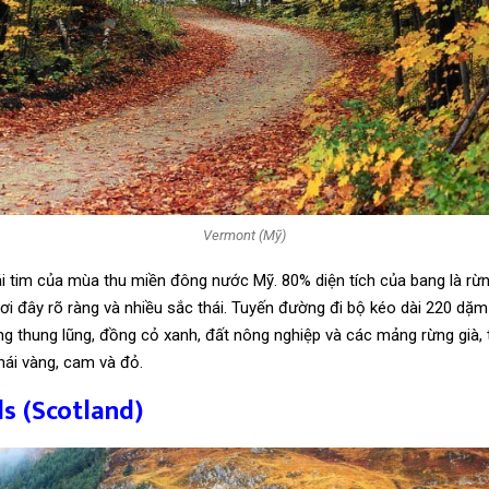
Vermont (Mỹ)
ái tim của mùa thu miền đông nước Mỹ. 80% diện tích của bang là rừn
nơi đây rõ ràng và nhiều sắc thái. Tuyến đường đi bộ kéo dài 220 dặm
g thung lũng, đồng cỏ xanh, đất nông nghiệp và các mảng rừng già, 
hái vàng, cam và đỏ.
s (Scotland)