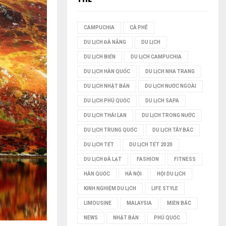
I
CAMPUCHIA
CÀ PHÊ
Ế
DU LỊCH ĐÀ NẴNG
DU LỊCH
M
DU LỊCH BIỂN
DU LỊCH CAMPUCHIA
DU LỊCH HÀN QUỐC
DU LỊCH NHA TRANG
DU LỊCH NHẬT BẢN
DU LỊCH NƯỚC NGOÀI
DU LỊCH PHÚ QUỐC
DU LỊCH SAPA
DU LỊCH THÁI LAN
DU LỊCH TRONG NƯỚC
DU LỊCH TRUNG QUỐC
DU LỊCH TÂY BẮC
DU LỊCH TẾT
DU LỊCH TẾT 2020
DU LỊCH ĐÀ LẠT
FASHION
FITNESS
HÀN QUỐC
HÀ NỘI
HỘI DU LỊCH
KINH NGHIỆM DU LỊCH
LIFE STYLE
LIMOUSINE
MALAYSIA
MIỀN BẮC
NEWS
NHẬT BẢN
PHÚ QUỐC