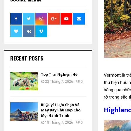
RECENT POSTS
Top Trải Nghiệm Hè
Vermont là tr
22 Tháng 7, 2026
0
thu hiện hữu 
băng qua nhữn
rỡ trong sắc t
Bí Quyết Lựa Chọn Vé
Highland
Máy Bay Phù Hợp Cho
Mọi Hành Trình
18 Tháng 7, 2026
0