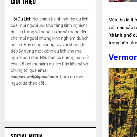
GIỚI THIỆU
Hội Du Lịch
Nơi chia sẽ kinh nghiệp du lịch
Mùa thu là th
của mọi người ,với kho tàng kinh nghiệm
với màu sắc r
du lịch trong và ngoài nước sẽ mang đến
“
thành phố c
cho mọi người những kinh nghiệm du lịch
trong bồn tắm
bổ ích .Hãy cùng chung tay với chúng tôi
để xây dựng một kênh du lịch cho mọi
Vermon
người bạn nhé. Nếu bạn có những bài viết
chia sẽ kinh nghiệm du lịch hãy liên hệ với
chúng tôi qua email
sangseoweb@gmail.com
.Cám ơn mọi
người đã theo dõi .
SOCIAL MEDIA