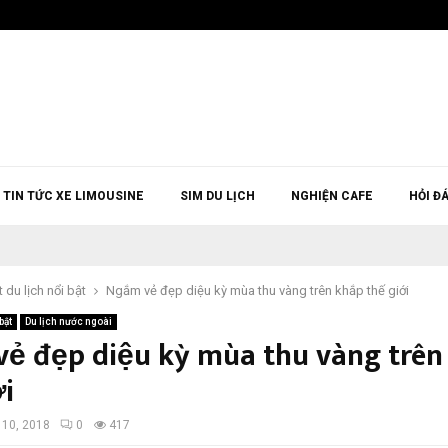
TIN TỨC XE LIMOUSINE
SIM DU LỊCH
NGHIỆN CAFE
HỎI Đ
t du lịch nổi bật
Ngắm vẻ đẹp diệu kỳ mùa thu vàng trên khắp thế giới
bật
Du lịch nước ngoài
ẻ đẹp diệu kỳ mùa thu vàng trên
ới
 10, 2018
0
417