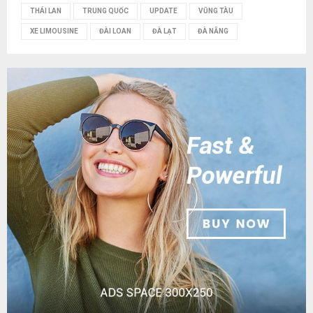
THÁI LAN
TRUNG QUỐC
UPDATE
VŨNG TÀU
XE LIMOUSINE
ĐÀI LOAN
ĐÀ LẠT
ĐÀ NẴNG