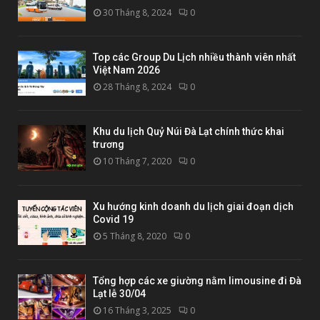
30 Tháng 8, 2024
0
Top các Group Du Lịch nhiều thành viên nhất
Việt Nam 2026
28 Tháng 8, 2024
0
Khu du lịch Quỷ Núi Đà Lạt chính thức khai
trương
10 Tháng 7, 2020
0
Xu hướng kinh doanh du lịch giai đoạn dịch
Covid 19
5 Tháng 8, 2020
0
Tổng hợp các xe giường nằm limousine đi Đà
Lạt lễ 30/04
16 Tháng 3, 2025
0