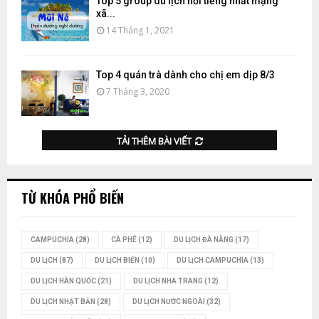
Top 5 group du lịch nổi tiếng nhất mạng
xã...
14 Tháng 1, 2021
Top 4 quán trà dành cho chị em dịp 8/3
7 Tháng 3, 2020
TẢI THÊM BÀI VIẾT
TỪ KHÓA PHỔ BIẾN
CAMPUCHIA
(28)
CÀ PHÊ
(12)
DU LỊCH ĐÀ NẴNG
(17)
DU LỊCH
(87)
DU LỊCH BIỂN
(10)
DU LỊCH CAMPUCHIA
(13)
DU LỊCH HÀN QUỐC
(21)
DU LỊCH NHA TRANG
(12)
DU LỊCH NHẬT BẢN
(28)
DU LỊCH NƯỚC NGOÀI
(32)