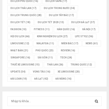
DU LỊCH PHÚ QUỐC
(16)
DU LỊCH SAPA
(17)
DU LỊCH THÁI LAN
(17)
DU LỊCH TRONG NƯỚC
(34)
DU LỊCH TRUNG QUỐC
(28)
DU LỊCH TÂY BẮC
(17)
DU LỊCH TẾT
(18)
DU LỊCH TẾT 2020
(13)
DU LỊCH ĐÀ LẠT
(37)
FASHION
(10)
FITNESS
(11)
HÀN QUỐC
(16)
HÀ NỘI
(17)
HỘI DU LỊCH
(66)
KINH NGHIỆM DU LỊCH
(27)
LIFE STYLE
(36)
LIMOUSINE
(12)
MALAYSIA
(11)
MIỀN BẮC
(17)
NEWS
(61)
NHẬT BẢN
(21)
PHÚ QUỐC
(23)
REVIEW
(16)
SINGAPORE
(16)
SÀI GÒN
(11)
TECH
(24)
THUÊ XE LIMOUSINE
(15)
THÁI LAN
(26)
TRUNG QUỐC
(12)
UPDATE
(54)
VŨNG TÀU
(16)
XE LIMOUSINE
(20)
ĐÀI LOAN
(10)
ĐÀ LẠT
(42)
ĐÀ NẴNG
(16)
T
ì
m