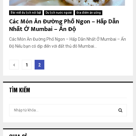
Bài viết du lịch nổi bật
Du lịch nước ngoài
Địa điểm ăn uống
Các Món Ăn Đường Phố Ngon – Hấp Dẫn
Nhất Ở Mumbai – Ấn Độ
Các Món Ăn Đường Phố Ngon – Hấp Dẫn Nhất Ở Mumbai – Ấn
Độ Nếu bạn có dịp đến với đất thủ đô Mumbai...
Phân
1
2
trang
bài
TÌM KIẾM
viết
T
ì
m
T
k
i
Ì