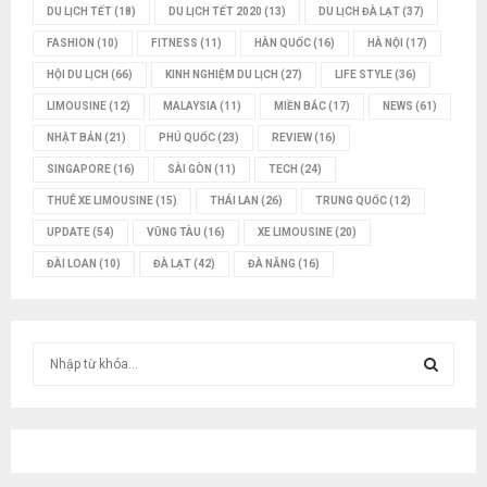
DU LỊCH TẾT
(18)
DU LỊCH TẾT 2020
(13)
DU LỊCH ĐÀ LẠT
(37)
FASHION
(10)
FITNESS
(11)
HÀN QUỐC
(16)
HÀ NỘI
(17)
HỘI DU LỊCH
(66)
KINH NGHIỆM DU LỊCH
(27)
LIFE STYLE
(36)
LIMOUSINE
(12)
MALAYSIA
(11)
MIỀN BẮC
(17)
NEWS
(61)
NHẬT BẢN
(21)
PHÚ QUỐC
(23)
REVIEW
(16)
SINGAPORE
(16)
SÀI GÒN
(11)
TECH
(24)
THUÊ XE LIMOUSINE
(15)
THÁI LAN
(26)
TRUNG QUỐC
(12)
UPDATE
(54)
VŨNG TÀU
(16)
XE LIMOUSINE
(20)
ĐÀI LOAN
(10)
ĐÀ LẠT
(42)
ĐÀ NẴNG
(16)
T
ì
m
T
k
i
Ì
ế