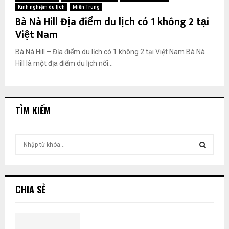
Kinh nghiệm du lịch
Miền Trung
Bà Nà Hill Địa điểm du lịch có 1 không 2 tại
Việt Nam
Bà Nà Hill – Địa điểm du lịch có 1 không 2 tại Việt Nam Bà Nà
Hill là một địa điểm du lịch nổi...
TÌM KIẾM
T
ì
m
T
k
i
Ì
CHIA SẺ
ế
m
M
:
K