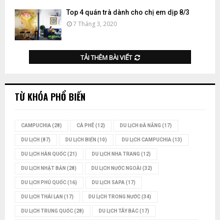
Top 4 quán trà dành cho chị em dịp 8/3
7 Tháng 3, 2020
TẢI THÊM BÀI VIẾT
TỪ KHÓA PHỔ BIẾN
CAMPUCHIA
(28)
CÀ PHÊ
(12)
DU LỊCH ĐÀ NẴNG
(17)
DU LỊCH
(87)
DU LỊCH BIỂN
(10)
DU LỊCH CAMPUCHIA
(13)
DU LỊCH HÀN QUỐC
(21)
DU LỊCH NHA TRANG
(12)
DU LỊCH NHẬT BẢN
(28)
DU LỊCH NƯỚC NGOÀI
(32)
DU LỊCH PHÚ QUỐC
(16)
DU LỊCH SAPA
(17)
DU LỊCH THÁI LAN
(17)
DU LỊCH TRONG NƯỚC
(34)
DU LỊCH TRUNG QUỐC
(28)
DU LỊCH TÂY BẮC
(17)