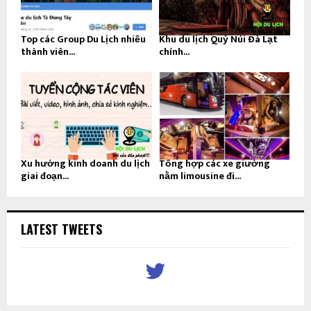
Top các Group Du Lịch nhiều
Khu du lịch Quỷ Núi Đà Lạt
thành viên...
chính...
Xu hướng kinh doanh du lịch
Tổng hợp các xe giường
giai đoạn...
nằm limousine đi...
LATEST TWEETS