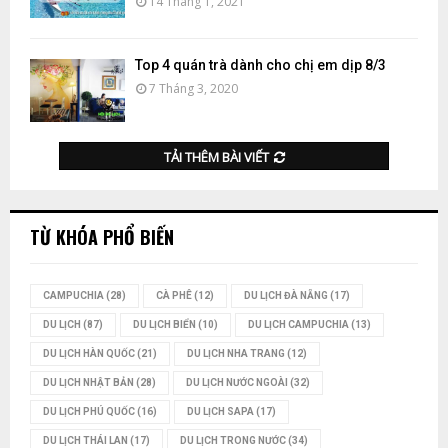
14 Tháng 1, 2021
Top 4 quán trà dành cho chị em dịp 8/3
7 Tháng 3, 2020
TẢI THÊM BÀI VIẾT
TỪ KHÓA PHỔ BIẾN
CAMPUCHIA
(28)
CÀ PHÊ
(12)
DU LỊCH ĐÀ NẴNG
(17)
DU LỊCH
(87)
DU LỊCH BIỂN
(10)
DU LỊCH CAMPUCHIA
(13)
DU LỊCH HÀN QUỐC
(21)
DU LỊCH NHA TRANG
(12)
DU LỊCH NHẬT BẢN
(28)
DU LỊCH NƯỚC NGOÀI
(32)
DU LỊCH PHÚ QUỐC
(16)
DU LỊCH SAPA
(17)
DU LỊCH THÁI LAN
(17)
DU LỊCH TRONG NƯỚC
(34)