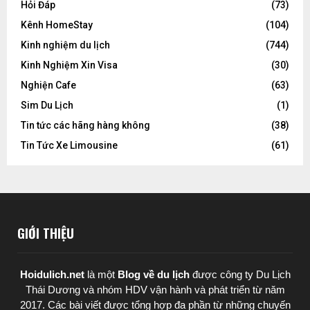
Hỏi Đáp
(73)
Kênh HomeStay
(104)
Kinh nghiệm du lịch
(744)
Kinh Nghiệm Xin Visa
(30)
Nghiện Cafe
(63)
Sim Du Lịch
(1)
Tin tức các hãng hàng không
(38)
Tin Tức Xe Limousine
(61)
GIỚI THIỆU
Hoidulich.net
là một
Blog về du lịch
được
công ty Du Lịch
Thái Dương
và nhóm HDV vận hành và phát triển từ năm
2017. Các bài viết được tổng hợp đa phần từ những chuyến