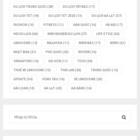
DU LỊCH TRUNG QUỐC
(28)
DU LỊCH TÂY BẮC
(17)
DU LỊCH TẾT
(18)
DU LỊCH TẾT 2020
(13)
DU LỊCH ĐÀ LẠT
(37)
FASHION
(10)
FITNESS
(11)
HÀN QUỐC
(16)
HÀ NỘI
(17)
HỘI DU LỊCH
(66)
KINH NGHIỆM DU LỊCH
(27)
LIFE STYLE
(36)
LIMOUSINE
(12)
MALAYSIA
(11)
MIỀN BẮC
(17)
NEWS
(61)
NHẬT BẢN
(21)
PHÚ QUỐC
(23)
REVIEW
(16)
SINGAPORE
(16)
SÀI GÒN
(11)
TECH
(24)
THUÊ XE LIMOUSINE
(15)
THÁI LAN
(26)
TRUNG QUỐC
(12)
UPDATE
(54)
VŨNG TÀU
(16)
XE LIMOUSINE
(20)
ĐÀI LOAN
(10)
ĐÀ LẠT
(42)
ĐÀ NẴNG
(16)
T
ì
m
T
k