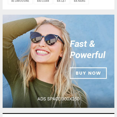
XE LIMOUSINE
ĐÀI LOAN
ĐÀ LẠT
ĐÀ NẴNG