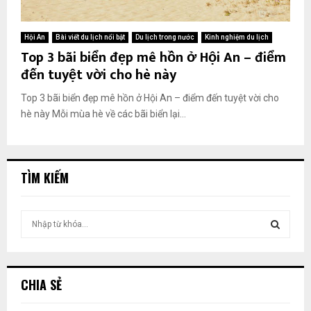
Hội An
Bài viết du lịch nổi bật
Du lịch trong nước
Kinh nghiệm du lịch
Top 3 bãi biển đẹp mê hồn ở Hội An – điểm
đến tuyệt vời cho hè này
Top 3 bãi biển đẹp mê hồn ở Hội An – điểm đến tuyệt vời cho
hè này Mỗi mùa hè về các bãi biển lại...
TÌM KIẾM
T
ì
m
T
k
i
Ì
CHIA SẺ
ế
m
M