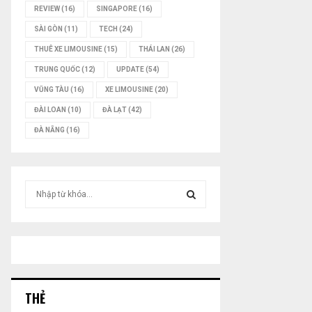
REVIEW
(16)
SINGAPORE
(16)
SÀI GÒN
(11)
TECH
(24)
THUÊ XE LIMOUSINE
(15)
THÁI LAN
(26)
TRUNG QUỐC
(12)
UPDATE
(54)
VŨNG TÀU
(16)
XE LIMOUSINE
(20)
ĐÀI LOAN
(10)
ĐÀ LẠT
(42)
ĐÀ NẴNG
(16)
T
ì
m
T
k
i
Ì
ế
m
M
:
THẺ
K