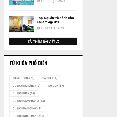
14 Tháng 1, 2021
Top 4 quán trà dành cho
chị em dịp 8/3
7 Tháng 3, 2020
TẢI THÊM BÀI VIẾT
TỪ KHÓA PHỔ BIẾN
CAMPUCHIA
(28)
CÀ PHÊ
(12)
DU LỊCH ĐÀ NẴNG
(17)
DU LỊCH
(87)
DU LỊCH BIỂN
(10)
DU LỊCH CAMPUCHIA
(13)
DU LỊCH HÀN QUỐC
(21)
DU LỊCH NHA TRANG
(12)