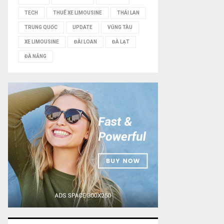
TECH
THUÊ XE LIMOUSINE
THÁI LAN
TRUNG QUỐC
UPDATE
VŨNG TÀU
XE LIMOUSINE
ĐÀI LOAN
ĐÀ LẠT
ĐÀ NẴNG