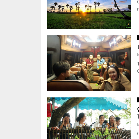
n
b
b