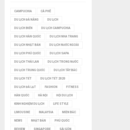
I
CAMPUCHIA
CÀ PHÊ
DU LỊCH ĐÀ NẴNG
DU LỊCH
Ế
DU LỊCH BIỂN
DU LỊCH CAMPUCHIA
M
DU LỊCH HÀN QUỐC
DU LỊCH NHA TRANG
DU LỊCH NHẬT BẢN
DU LỊCH NƯỚC NGOÀI
DU LỊCH PHÚ QUỐC
DU LỊCH SAPA
DU LỊCH THÁI LAN
DU LỊCH TRONG NƯỚC
DU LỊCH TRUNG QUỐC
DU LỊCH TÂY BẮC
DU LỊCH TẾT
DU LỊCH TẾT 2020
DU LỊCH ĐÀ LẠT
FASHION
FITNESS
HÀN QUỐC
HÀ NỘI
HỘI DU LỊCH
KINH NGHIỆM DU LỊCH
LIFE STYLE
LIMOUSINE
MALAYSIA
MIỀN BẮC
NEWS
NHẬT BẢN
PHÚ QUỐC
REVIEW
SINGAPORE
SÀI GÒN