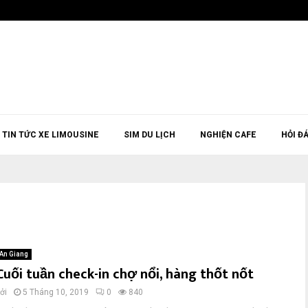
TIN TỨC XE LIMOUSINE
SIM DU LỊCH
NGHIỆN CAFE
HỎI Đ
An Giang
Cuối tuần check-in chợ nổi, hàng thốt nốt
ởi
5 Tháng 10, 2019
0
840