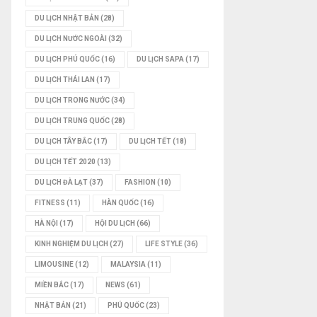
DU LỊCH NHẬT BẢN
(28)
DU LỊCH NƯỚC NGOÀI
(32)
DU LỊCH PHÚ QUỐC
(16)
DU LỊCH SAPA
(17)
DU LỊCH THÁI LAN
(17)
DU LỊCH TRONG NƯỚC
(34)
DU LỊCH TRUNG QUỐC
(28)
DU LỊCH TÂY BẮC
(17)
DU LỊCH TẾT
(18)
DU LỊCH TẾT 2020
(13)
DU LỊCH ĐÀ LẠT
(37)
FASHION
(10)
FITNESS
(11)
HÀN QUỐC
(16)
HÀ NỘI
(17)
HỘI DU LỊCH
(66)
KINH NGHIỆM DU LỊCH
(27)
LIFE STYLE
(36)
LIMOUSINE
(12)
MALAYSIA
(11)
MIỀN BẮC
(17)
NEWS
(61)
NHẬT BẢN
(21)
PHÚ QUỐC
(23)