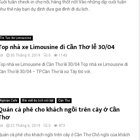
Cuối tuần check-in chợ nổi, hàng thốt nốt Vào những dịp cuối tuần
hư thế này bạn dự định đưa gia đình đi du lịch...
Tin Tức Xe Limousine
Top nhà xe Limousine đi Cần Thơ lễ 30/04
ởi
30 Tháng 9, 2019
0
1143
Top nhà xe Limousine đi Cần Thơ lễ 30/04 Top nhà xe Limousine đi
Cần Thơ lễ 30/04 – TP.Cần Thơ là xứ Tây Đô với...
Nghiện Cafe
Bài viết du lịch nổi bật
Cần Thơ
Quán cà phê cho khách ngồi trên cây ở Cần
Thơ
ởi
22 Tháng 6, 2019
0
473
Quán cà phê cho khách ngồi trên cây ở Cần Thơ Chỗ ngồi của khách