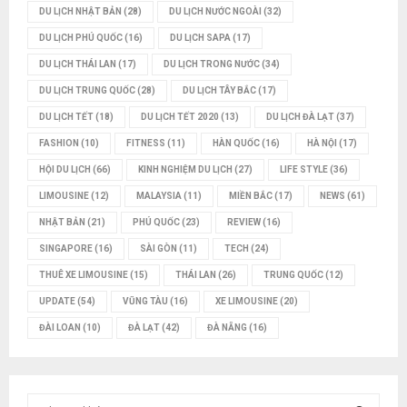
DU LỊCH NHẬT BẢN
(28)
DU LỊCH NƯỚC NGOÀI
(32)
DU LỊCH PHÚ QUỐC
(16)
DU LỊCH SAPA
(17)
DU LỊCH THÁI LAN
(17)
DU LỊCH TRONG NƯỚC
(34)
DU LỊCH TRUNG QUỐC
(28)
DU LỊCH TÂY BẮC
(17)
DU LỊCH TẾT
(18)
DU LỊCH TẾT 2020
(13)
DU LỊCH ĐÀ LẠT
(37)
FASHION
(10)
FITNESS
(11)
HÀN QUỐC
(16)
HÀ NỘI
(17)
HỘI DU LỊCH
(66)
KINH NGHIỆM DU LỊCH
(27)
LIFE STYLE
(36)
LIMOUSINE
(12)
MALAYSIA
(11)
MIỀN BẮC
(17)
NEWS
(61)
NHẬT BẢN
(21)
PHÚ QUỐC
(23)
REVIEW
(16)
SINGAPORE
(16)
SÀI GÒN
(11)
TECH
(24)
THUÊ XE LIMOUSINE
(15)
THÁI LAN
(26)
TRUNG QUỐC
(12)
UPDATE
(54)
VŨNG TÀU
(16)
XE LIMOUSINE
(20)
ĐÀI LOAN
(10)
ĐÀ LẠT
(42)
ĐÀ NẴNG
(16)
T