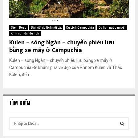
Siem Reap
Bài viết du lịch nổi bật
Du Lịch Campuchia
Du lịch nước ngoài
Kinh nghiệm du lịch
Kulen – sông Ngàn – chuyến phiêu lưu
bằng xe máy ở Campuchia
Kulen – sông Ngàn – chuyến phiêu lưu bằng xe máy ở
Campuchia Để khám phá vẻ đẹp của Phnom Kulen và Thác
Kulen, đến...
TÌM KIẾM
T
ì
m
T