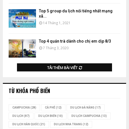
Top 5 group du lịch nổi tiếng nhất mạng
xã...
14 Tháng 1, 2021
Top 4 quán trà dành cho chị em dịp 8/3
7 Tháng 3, 2020
TẢI THÊM BÀI VIẾT
TỪ KHÓA PHỔ BIẾN
CAMPUCHIA
(28)
CÀ PHÊ
(12)
DU LỊCH ĐÀ NẴNG
(17)
DU LỊCH
(87)
DU LỊCH BIỂN
(10)
DU LỊCH CAMPUCHIA
(13)
DU LỊCH HÀN QUỐC
(21)
DU LỊCH NHA TRANG
(12)