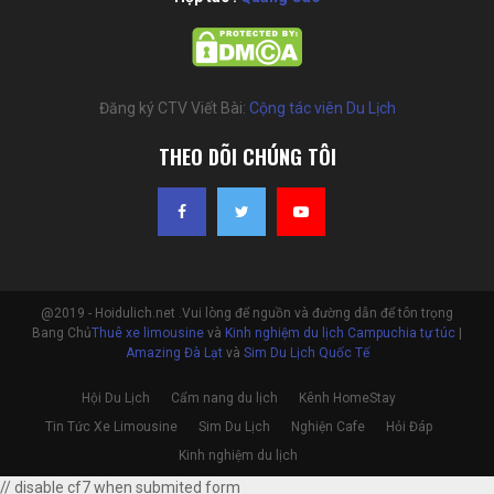
Đăng ký CTV Viết Bài:
Cộng tác viên Du Lịch
THEO DÕI CHÚNG TÔI
@2019 - Hoidulich.net .Vui lòng để nguồn và đường dẫn để tôn trọng
Bang Chủ
Thuê xe limousine
và
Kinh nghiệm du lịch Campuchia tự túc
|
Amazing Đà Lạt
và
Sim Du Lịch Quốc Tế
Hội Du Lịch
Cẩm nang du lịch
Kênh HomeStay
Tin Tức Xe Limousine
Sim Du Lịch
Nghiện Cafe
Hỏi Đáp
Kinh nghiệm du lịch
// disable cf7 when submited form