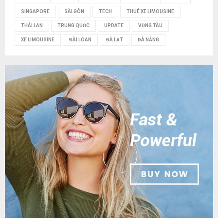
SINGAPORE
SÀI GÒN
TECH
THUÊ XE LIMOUSINE
THÁI LAN
TRUNG QUỐC
UPDATE
VŨNG TÀU
XE LIMOUSINE
ĐÀI LOAN
ĐÀ LẠT
ĐÀ NẴNG