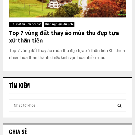
Bài viết du lịch nổi bật
Kinh nghiệm du lịch
Top 7 vùng đất thay áo mùa thu đẹp tựa
xứ thần tiên
Top 7 vùng đất thay áo mùa thu đẹp tựa xứ thần tiên Khi thiên
nhiên hóa thân thành chiếc kính vạn hoa nhiều màu...
TÌM KIẾM
T
ì
m
T
k
i
Ì
CHIA SẺ
ế