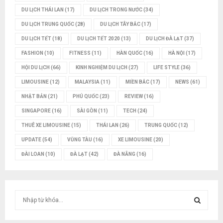
DU LỊCH THÁI LAN
(17)
DU LỊCH TRONG NƯỚC
(34)
DU LỊCH TRUNG QUỐC
(28)
DU LỊCH TÂY BẮC
(17)
DU LỊCH TẾT
(18)
DU LỊCH TẾT 2020
(13)
DU LỊCH ĐÀ LẠT
(37)
FASHION
(10)
FITNESS
(11)
HÀN QUỐC
(16)
HÀ NỘI
(17)
HỘI DU LỊCH
(66)
KINH NGHIỆM DU LỊCH
(27)
LIFE STYLE
(36)
LIMOUSINE
(12)
MALAYSIA
(11)
MIỀN BẮC
(17)
NEWS
(61)
NHẬT BẢN
(21)
PHÚ QUỐC
(23)
REVIEW
(16)
SINGAPORE
(16)
SÀI GÒN
(11)
TECH
(24)
THUÊ XE LIMOUSINE
(15)
THÁI LAN
(26)
TRUNG QUỐC
(12)
UPDATE
(54)
VŨNG TÀU
(16)
XE LIMOUSINE
(20)
ĐÀI LOAN
(10)
ĐÀ LẠT
(42)
ĐÀ NẴNG
(16)
T
ì
m
T