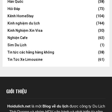
Hàn Quốc
(38)
Hỏi Đáp
(73)
Kênh HomeStay
(104)
Kinh nghiệm du lịch
(744)
Kinh Nghiệm Xin Visa
(30)
Nghiện Cafe
(63)
Sim Du Lịch
(1)
Tin tức các hãng hàng không
(38)
Tin Tức Xe Limousine
(61)
GIỚI THIỆU
Hoidulich.net
là một
Blog về du lịch
được
công ty Du Lịch
Thái Dương
và nhóm HDV vận hành và phát triển từ năm