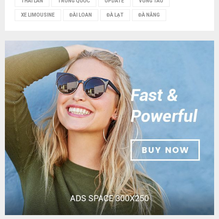
THÁI LAN
TRUNG QUỐC
UPDATE
VŨNG TÀU
XE LIMOUSINE
ĐÀI LOAN
ĐÀ LẠT
ĐÀ NẴNG