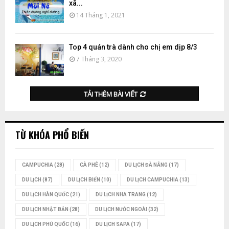
xã...
14 Tháng 1, 2021
Top 4 quán trà dành cho chị em dịp 8/3
7 Tháng 3, 2020
TẢI THÊM BÀI VIẾT
TỪ KHÓA PHỔ BIẾN
CAMPUCHIA
(28)
CÀ PHÊ
(12)
DU LỊCH ĐÀ NẴNG
(17)
DU LỊCH
(87)
DU LỊCH BIỂN
(10)
DU LỊCH CAMPUCHIA
(13)
DU LỊCH HÀN QUỐC
(21)
DU LỊCH NHA TRANG
(12)
DU LỊCH NHẬT BẢN
(28)
DU LỊCH NƯỚC NGOÀI
(32)
DU LỊCH PHÚ QUỐC
(16)
DU LỊCH SAPA
(17)