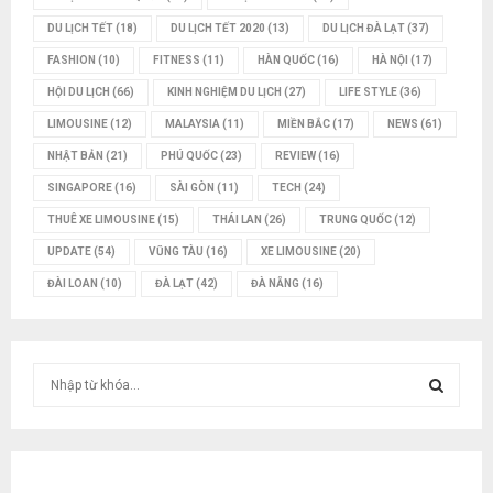
DU LỊCH TẾT
(18)
DU LỊCH TẾT 2020
(13)
DU LỊCH ĐÀ LẠT
(37)
FASHION
(10)
FITNESS
(11)
HÀN QUỐC
(16)
HÀ NỘI
(17)
HỘI DU LỊCH
(66)
KINH NGHIỆM DU LỊCH
(27)
LIFE STYLE
(36)
LIMOUSINE
(12)
MALAYSIA
(11)
MIỀN BẮC
(17)
NEWS
(61)
NHẬT BẢN
(21)
PHÚ QUỐC
(23)
REVIEW
(16)
SINGAPORE
(16)
SÀI GÒN
(11)
TECH
(24)
THUÊ XE LIMOUSINE
(15)
THÁI LAN
(26)
TRUNG QUỐC
(12)
UPDATE
(54)
VŨNG TÀU
(16)
XE LIMOUSINE
(20)
ĐÀI LOAN
(10)
ĐÀ LẠT
(42)
ĐÀ NẴNG
(16)
T
ì
m
T
k
i
Ì
ế