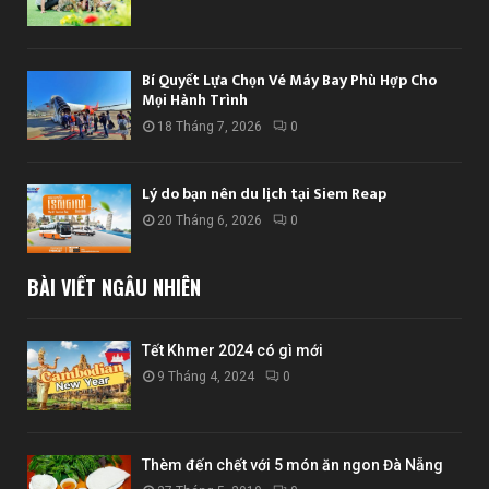
Bí Quyết Lựa Chọn Vé Máy Bay Phù Hợp Cho
Mọi Hành Trình
18 Tháng 7, 2026
0
Lý do bạn nên du lịch tại Siem Reap
20 Tháng 6, 2026
0
BÀI VIẾT NGẪU NHIÊN
Tết Khmer 2024 có gì mới
9 Tháng 4, 2024
0
Thèm đến chết với 5 món ăn ngon Đà Nẵng