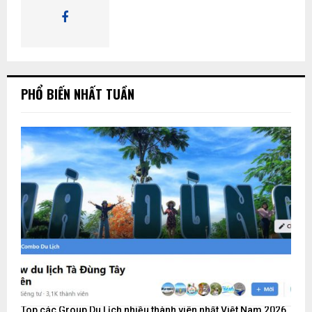
K
I
Ế
PHỔ BIẾN NHẤT TUẦN
M
Top các Group Du Lịch nhiều thành viên nhất Việt Nam 2026