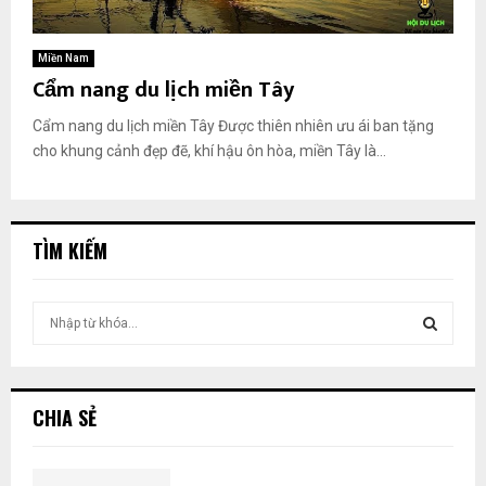
Miền Nam
Cẩm nang du lịch miền Tây
Cẩm nang du lịch miền Tây Được thiên nhiên ưu ái ban tặng
cho khung cảnh đẹp đẽ, khí hậu ôn hòa, miền Tây là...
TÌM KIẾM
T
ì
m
T
k
i
Ì
CHIA SẺ
ế
m
M
: