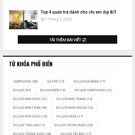
Top 4 quán trà dành cho chị em dịp 8/3
7 Tháng 3, 2020
TẢI THÊM BÀI VIẾT
TỪ KHÓA PHỔ BIẾN
CAMPUCHIA
(28)
CÀ PHÊ
(12)
DU LỊCH ĐÀ NẴNG
(17)
DU LỊCH
(87)
DU LỊCH BIỂN
(10)
DU LỊCH CAMPUCHIA
(13)
DU LỊCH HÀN QUỐC
(21)
DU LỊCH NHA TRANG
(12)
DU LỊCH NHẬT BẢN
(28)
DU LỊCH NƯỚC NGOÀI
(32)
DU LỊCH PHÚ QUỐC
(16)
DU LỊCH SAPA
(17)
DU LỊCH THÁI LAN
(17)
DU LỊCH TRONG NƯỚC
(34)
DU LỊCH TRUNG QUỐC
(28)
DU LỊCH TÂY BẮC
(17)