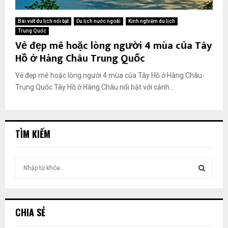
Bài viết du lịch nổi bật
Du lịch nước ngoài
Kinh nghiệm du lịch
Trung Quốc
Vẻ đẹp mê hoặc lòng người 4 mùa của Tây
Hồ ở Hàng Châu Trung Quốc
Vẻ đẹp mê hoặc lòng người 4 mùa của Tây Hồ ở Hàng Châu-
Trung Quốc Tây Hồ ở Hàng Châu nổi bật với cảnh...
TÌM KIẾM
T
ì
m
T
k
i
Ì
CHIA SẺ
ế
m