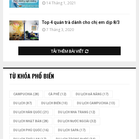
14 Tháng 1, 2021
Top 4 quán trà dành cho chị em dịp 8/3
7 Tháng 3, 2020
TẢI THÊM BÀI VIẾT
TỪ KHÓA PHỔ BIẾN
CAMPUCHIA
(28)
CÀ PHÊ
(12)
DU LỊCH ĐÀ NẴNG
(17)
DU LỊCH
(87)
DU LỊCH BIỂN
(10)
DU LỊCH CAMPUCHIA
(13)
DU LỊCH HÀN QUỐC
(21)
DU LỊCH NHA TRANG
(12)
DU LỊCH NHẬT BẢN
(28)
DU LỊCH NƯỚC NGOÀI
(32)
DU LỊCH PHÚ QUỐC
(16)
DU LỊCH SAPA
(17)