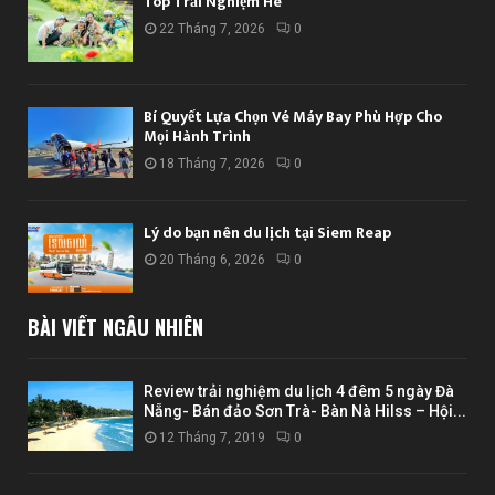
Top Trải Nghiệm Hè
22 Tháng 7, 2026
0
Bí Quyết Lựa Chọn Vé Máy Bay Phù Hợp Cho
Mọi Hành Trình
18 Tháng 7, 2026
0
Lý do bạn nên du lịch tại Siem Reap
20 Tháng 6, 2026
0
BÀI VIẾT NGẪU NHIÊN
Review trải nghiệm du lịch 4 đêm 5 ngày Đà
Nẵng- Bán đảo Sơn Trà- Bàn Nà Hilss – Hội...
12 Tháng 7, 2019
0