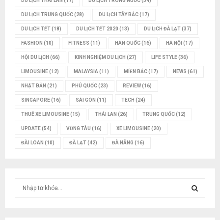
DU LỊCH THÁI LAN
(17)
DU LỊCH TRONG NƯỚC
(34)
DU LỊCH TRUNG QUỐC
(28)
DU LỊCH TÂY BẮC
(17)
DU LỊCH TẾT
(18)
DU LỊCH TẾT 2020
(13)
DU LỊCH ĐÀ LẠT
(37)
FASHION
(10)
FITNESS
(11)
HÀN QUỐC
(16)
HÀ NỘI
(17)
HỘI DU LỊCH
(66)
KINH NGHIỆM DU LỊCH
(27)
LIFE STYLE
(36)
LIMOUSINE
(12)
MALAYSIA
(11)
MIỀN BẮC
(17)
NEWS
(61)
NHẬT BẢN
(21)
PHÚ QUỐC
(23)
REVIEW
(16)
SINGAPORE
(16)
SÀI GÒN
(11)
TECH
(24)
THUÊ XE LIMOUSINE
(15)
THÁI LAN
(26)
TRUNG QUỐC
(12)
UPDATE
(54)
VŨNG TÀU
(16)
XE LIMOUSINE
(20)
ĐÀI LOAN
(10)
ĐÀ LẠT
(42)
ĐÀ NẴNG
(16)
T
ì
m
T
k