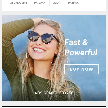
XE LIMOUSINE
ĐÀI LOAN
ĐÀ LẠT
ĐÀ NẴNG