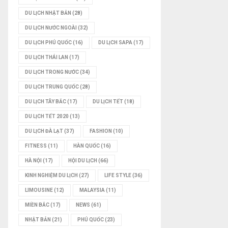
DU LỊCH NHẬT BẢN
(28)
DU LỊCH NƯỚC NGOÀI
(32)
DU LỊCH PHÚ QUỐC
(16)
DU LỊCH SAPA
(17)
DU LỊCH THÁI LAN
(17)
DU LỊCH TRONG NƯỚC
(34)
DU LỊCH TRUNG QUỐC
(28)
DU LỊCH TÂY BẮC
(17)
DU LỊCH TẾT
(18)
DU LỊCH TẾT 2020
(13)
DU LỊCH ĐÀ LẠT
(37)
FASHION
(10)
FITNESS
(11)
HÀN QUỐC
(16)
HÀ NỘI
(17)
HỘI DU LỊCH
(66)
KINH NGHIỆM DU LỊCH
(27)
LIFE STYLE
(36)
LIMOUSINE
(12)
MALAYSIA
(11)
MIỀN BẮC
(17)
NEWS
(61)
NHẬT BẢN
(21)
PHÚ QUỐC
(23)