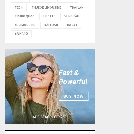
TECH
THUÊ XE LIMOUSINE
THÁI LAN
TRUNG QUỐC
UPDATE
VŨNG TÀU
XE LIMOUSINE
ĐÀI LOAN
ĐÀ LẠT
ĐÀ NẴNG