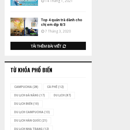
14 Tháng 1, 2021
Top 4 quán trà dành cho
chị em dịp 8/3
7 Tháng 3, 2020
TẢI THÊM BÀI VIẾT
TỪ KHÓA PHỔ BIẾN
CAMPUCHIA
(28)
CÀ PHÊ
(12)
DU LỊCH ĐÀ NẴNG
(17)
DU LỊCH
(87)
DU LỊCH BIỂN
(10)
DU LỊCH CAMPUCHIA
(13)
DU LỊCH HÀN QUỐC
(21)
DU LỊCH NHA TRANG
(12)