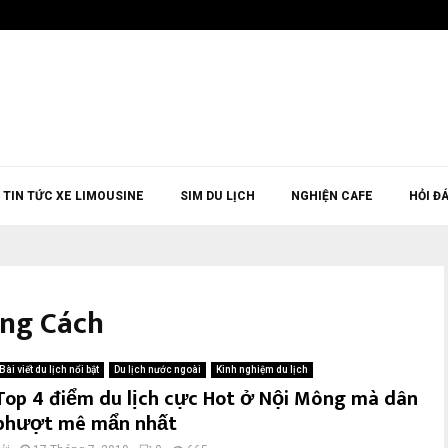
TIN TỨC XE LIMOUSINE
SIM DU LỊCH
NGHIỆN CAFE
HỎI Đ
ằng Cách
Bài viết du lịch nổi bật
Du lịch nước ngoài
Kinh nghiệm du lịch
Top 4 điểm du lịch cực Hot ở Nội Mông mà dân
phượt mê mẩn nhất