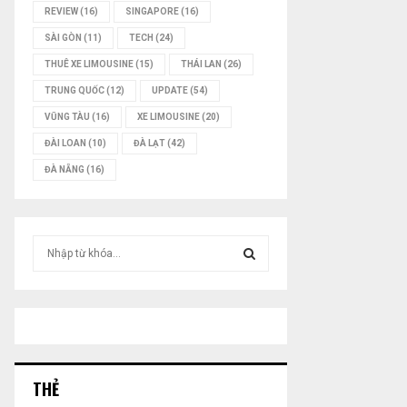
REVIEW
(16)
SINGAPORE
(16)
SÀI GÒN
(11)
TECH
(24)
THUÊ XE LIMOUSINE
(15)
THÁI LAN
(26)
TRUNG QUỐC
(12)
UPDATE
(54)
VŨNG TÀU
(16)
XE LIMOUSINE
(20)
ĐÀI LOAN
(10)
ĐÀ LẠT
(42)
ĐÀ NẴNG
(16)
T
ì
m
T
k
i
Ì
ế
m
M
:
THẺ
K