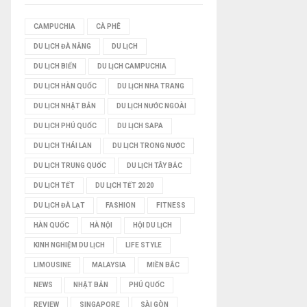
I
CAMPUCHIA
CÀ PHÊ
DU LỊCH ĐÀ NẴNG
DU LỊCH
Ế
DU LỊCH BIỂN
DU LỊCH CAMPUCHIA
M
DU LỊCH HÀN QUỐC
DU LỊCH NHA TRANG
DU LỊCH NHẬT BẢN
DU LỊCH NƯỚC NGOÀI
DU LỊCH PHÚ QUỐC
DU LỊCH SAPA
DU LỊCH THÁI LAN
DU LỊCH TRONG NƯỚC
DU LỊCH TRUNG QUỐC
DU LỊCH TÂY BẮC
DU LỊCH TẾT
DU LỊCH TẾT 2020
DU LỊCH ĐÀ LẠT
FASHION
FITNESS
HÀN QUỐC
HÀ NỘI
HỘI DU LỊCH
KINH NGHIỆM DU LỊCH
LIFE STYLE
LIMOUSINE
MALAYSIA
MIỀN BẮC
NEWS
NHẬT BẢN
PHÚ QUỐC
REVIEW
SINGAPORE
SÀI GÒN