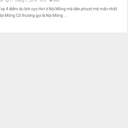
ởi
17 Tháng 7, 2019
0
665
Top 4 điểm du lịch cực Hot ở Nội Mông mà dân phượt mê mẩn nhất
Nội Mông Cổ thường gọi là Nội Mông ....