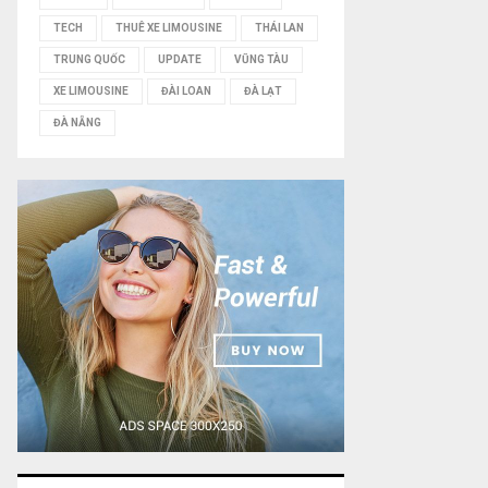
TECH
THUÊ XE LIMOUSINE
THÁI LAN
TRUNG QUỐC
UPDATE
VŨNG TÀU
XE LIMOUSINE
ĐÀI LOAN
ĐÀ LẠT
ĐÀ NẴNG