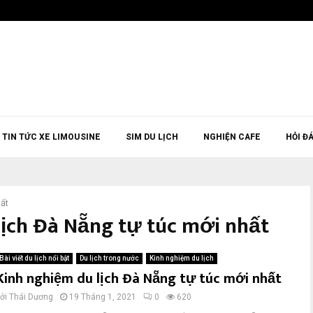
TIN TỨC XE LIMOUSINE
SIM DU LỊCH
NGHIỆN CAFE
HỎI Đ
hất
lịch Đà Nẵng tự túc mới nhất
Bài viết du lịch nổi bật
Du lịch trong nước
Kinh nghiệm du lịch
Kinh nghiệm du lịch Đà Nẵng tự túc mới nhất
bởi
Thái Dương
19 Tháng 1, 2021
0
620