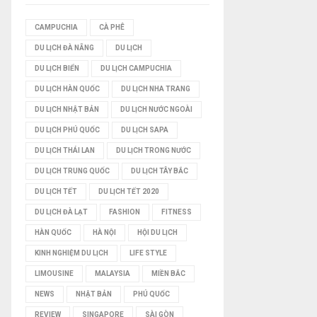
I
CAMPUCHIA
CÀ PHÊ
DU LỊCH ĐÀ NẴNG
DU LỊCH
Ế
DU LỊCH BIỂN
DU LỊCH CAMPUCHIA
M
DU LỊCH HÀN QUỐC
DU LỊCH NHA TRANG
DU LỊCH NHẬT BẢN
DU LỊCH NƯỚC NGOÀI
DU LỊCH PHÚ QUỐC
DU LỊCH SAPA
DU LỊCH THÁI LAN
DU LỊCH TRONG NƯỚC
DU LỊCH TRUNG QUỐC
DU LỊCH TÂY BẮC
DU LỊCH TẾT
DU LỊCH TẾT 2020
DU LỊCH ĐÀ LẠT
FASHION
FITNESS
HÀN QUỐC
HÀ NỘI
HỘI DU LỊCH
KINH NGHIỆM DU LỊCH
LIFE STYLE
LIMOUSINE
MALAYSIA
MIỀN BẮC
NEWS
NHẬT BẢN
PHÚ QUỐC
REVIEW
SINGAPORE
SÀI GÒN