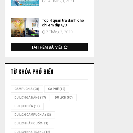
14 Tháng 1, 2021
Top 4 quán trà dành cho
chị em dịp 8/3
7 Tháng 3, 2020
TẢI THÊM BÀI VIẾT
TỪ KHÓA PHỔ BIẾN
CAMPUCHIA
(28)
CÀ PHÊ
(12)
DU LỊCH ĐÀ NẴNG
(17)
DU LỊCH
(87)
DU LỊCH BIỂN
(10)
DU LỊCH CAMPUCHIA
(13)
DU LỊCH HÀN QUỐC
(21)
DU LỊCH NHA TRANG
(12)