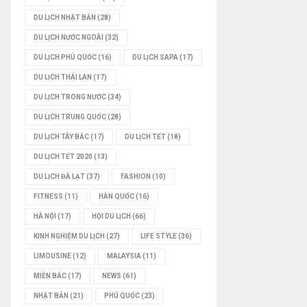
DU LỊCH NHẬT BẢN
(28)
DU LỊCH NƯỚC NGOÀI
(32)
DU LỊCH PHÚ QUỐC
(16)
DU LỊCH SAPA
(17)
DU LỊCH THÁI LAN
(17)
DU LỊCH TRONG NƯỚC
(34)
DU LỊCH TRUNG QUỐC
(28)
DU LỊCH TÂY BẮC
(17)
DU LỊCH TẾT
(18)
DU LỊCH TẾT 2020
(13)
DU LỊCH ĐÀ LẠT
(37)
FASHION
(10)
FITNESS
(11)
HÀN QUỐC
(16)
HÀ NỘI
(17)
HỘI DU LỊCH
(66)
KINH NGHIỆM DU LỊCH
(27)
LIFE STYLE
(36)
LIMOUSINE
(12)
MALAYSIA
(11)
MIỀN BẮC
(17)
NEWS
(61)
NHẬT BẢN
(21)
PHÚ QUỐC
(23)