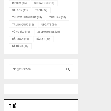
REVIEW
(16)
SINGAPORE
(16)
SÀI GÒN
(11)
TECH
(24)
THUÊ XE LIMOUSINE
(15)
THÁI LAN
(26)
TRUNG QUỐC
(12)
UPDATE
(54)
VŨNG TÀU
(16)
XE LIMOUSINE
(20)
ĐÀI LOAN
(10)
ĐÀ LẠT
(42)
ĐÀ NẴNG
(16)
T
ì
m
T
k
i
Ì
ế
m
M
:
THẺ
K