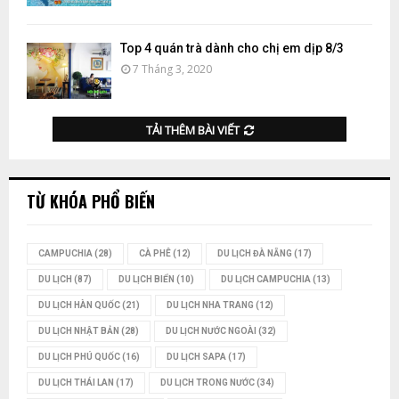
Top 4 quán trà dành cho chị em dịp 8/3
7 Tháng 3, 2020
TẢI THÊM BÀI VIẾT
TỪ KHÓA PHỔ BIẾN
CAMPUCHIA
(28)
CÀ PHÊ
(12)
DU LỊCH ĐÀ NẴNG
(17)
DU LỊCH
(87)
DU LỊCH BIỂN
(10)
DU LỊCH CAMPUCHIA
(13)
DU LỊCH HÀN QUỐC
(21)
DU LỊCH NHA TRANG
(12)
DU LỊCH NHẬT BẢN
(28)
DU LỊCH NƯỚC NGOÀI
(32)
DU LỊCH PHÚ QUỐC
(16)
DU LỊCH SAPA
(17)
DU LỊCH THÁI LAN
(17)
DU LỊCH TRONG NƯỚC
(34)