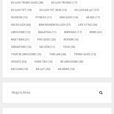
DU LỊCH TRUNG QUỐC
(28)
DU LỊCH TÂY BẮC
(17)
DU LỊCH TẾT
(18)
DU LỊCH TẾT 2020
(13)
DU LỊCH ĐÀ LẠT
(37)
FASHION
(10)
FITNESS
(11)
HÀN QUỐC
(16)
HÀ NỘI
(17)
HỘI DU LỊCH
(66)
KINH NGHIỆM DU LỊCH
(27)
LIFE STYLE
(36)
LIMOUSINE
(12)
MALAYSIA
(11)
MIỀN BẮC
(17)
NEWS
(61)
NHẬT BẢN
(21)
PHÚ QUỐC
(23)
REVIEW
(16)
SINGAPORE
(16)
SÀI GÒN
(11)
TECH
(24)
THUÊ XE LIMOUSINE
(15)
THÁI LAN
(26)
TRUNG QUỐC
(12)
UPDATE
(54)
VŨNG TÀU
(16)
XE LIMOUSINE
(20)
ĐÀI LOAN
(10)
ĐÀ LẠT
(42)
ĐÀ NẴNG
(16)
T
ì
m
T
k
i
Ì