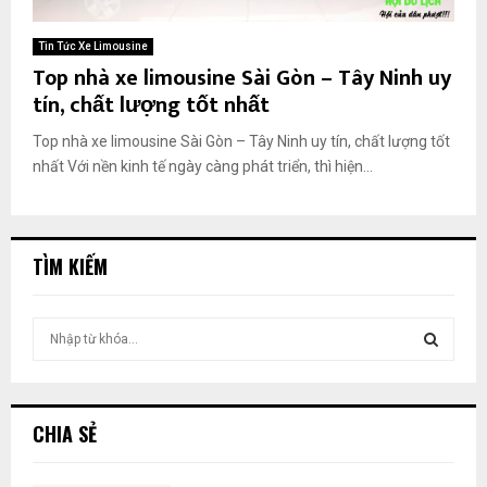
Tin Tức Xe Limousine
Top nhà xe limousine Sài Gòn – Tây Ninh uy
tín, chất lượng tốt nhất
Top nhà xe limousine Sài Gòn – Tây Ninh uy tín, chất lượng tốt
nhất Với nền kinh tế ngày càng phát triển, thì hiện...
TÌM KIẾM
T
ì
m
T
k
i
Ì
CHIA SẺ
ế
m
M