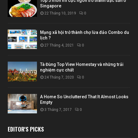
Top 5 món mì cực ngon trở thành đặc sản ở
Singapore
22 Tháng 10, 2019
0
Mạng xã hội trở thành chợ lừa đảo Combo du
lịch ?
27 Tháng 4, 2021
0
Tà Đùng Top View Homestay và những trải
nghiệm cực chất
24 Tháng 7, 2020
0
A Home So Uncluttered That It Almost Looks
Empty
3 Tháng 7, 2017
0
EDITOR'S PICKS