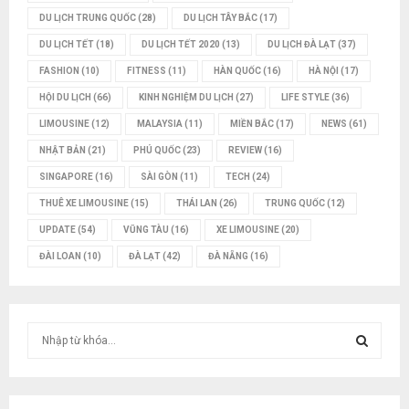
DU LỊCH TRUNG QUỐC
(28)
DU LỊCH TÂY BẮC
(17)
DU LỊCH TẾT
(18)
DU LỊCH TẾT 2020
(13)
DU LỊCH ĐÀ LẠT
(37)
FASHION
(10)
FITNESS
(11)
HÀN QUỐC
(16)
HÀ NỘI
(17)
HỘI DU LỊCH
(66)
KINH NGHIỆM DU LỊCH
(27)
LIFE STYLE
(36)
LIMOUSINE
(12)
MALAYSIA
(11)
MIỀN BẮC
(17)
NEWS
(61)
NHẬT BẢN
(21)
PHÚ QUỐC
(23)
REVIEW
(16)
SINGAPORE
(16)
SÀI GÒN
(11)
TECH
(24)
THUÊ XE LIMOUSINE
(15)
THÁI LAN
(26)
TRUNG QUỐC
(12)
UPDATE
(54)
VŨNG TÀU
(16)
XE LIMOUSINE
(20)
ĐÀI LOAN
(10)
ĐÀ LẠT
(42)
ĐÀ NẴNG
(16)
T
ì
m
T
k
i