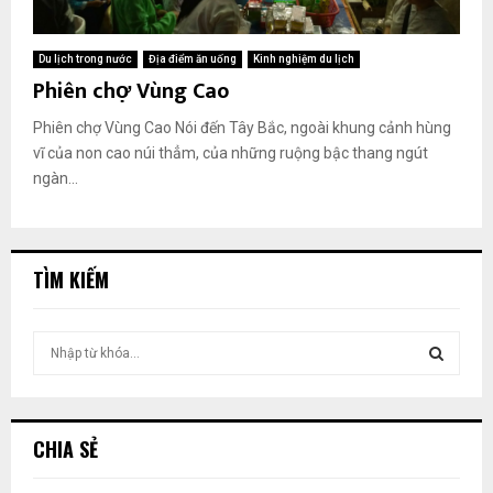
Du lịch trong nước
Địa điểm ăn uống
Kinh nghiệm du lịch
Phiên chợ Vùng Cao
Phiên chợ Vùng Cao Nói đến Tây Bắc, ngoài khung cảnh hùng
vĩ của non cao núi thẳm, của những ruộng bậc thang ngút
ngàn...
TÌM KIẾM
T
ì
m
T
k
i
Ì
CHIA SẺ
ế
m
M