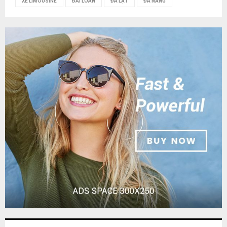
XE LIMOUSINE
ĐÀI LOAN
ĐÀ LẠT
ĐÀ NẴNG