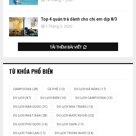
Top 4 quán trà dành cho chị em dịp 8/3
7 Tháng 3, 2020
TẢI THÊM BÀI VIẾT
TỪ KHÓA PHỔ BIẾN
CAMPUCHIA
(28)
CÀ PHÊ
(12)
DU LỊCH ĐÀ NẴNG
(17)
DU LỊCH
(87)
DU LỊCH BIỂN
(10)
DU LỊCH CAMPUCHIA
(13)
DU LỊCH HÀN QUỐC
(21)
DU LỊCH NHA TRANG
(12)
DU LỊCH NHẬT BẢN
(28)
DU LỊCH NƯỚC NGOÀI
(32)
DU LỊCH PHÚ QUỐC
(16)
DU LỊCH SAPA
(17)
DU LỊCH THÁI LAN
(17)
DU LỊCH TRONG NƯỚC
(34)