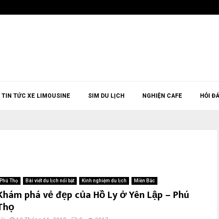
TIN TỨC XE LIMOUSINE
SIM DU LỊCH
NGHIỆN CAFE
HỎI Đ
Phú Thọ
Bài viết du lịch nổi bật
Kinh nghiệm du lịch
Miền Bắc
Khám phá vẻ đẹp của Hồ Ly ở Yên Lập – Phú
Thọ