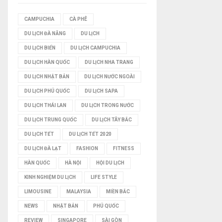
I
CAMPUCHIA
CÀ PHÊ
DU LỊCH ĐÀ NẴNG
DU LỊCH
Ế
DU LỊCH BIỂN
DU LỊCH CAMPUCHIA
M
DU LỊCH HÀN QUỐC
DU LỊCH NHA TRANG
DU LỊCH NHẬT BẢN
DU LỊCH NƯỚC NGOÀI
DU LỊCH PHÚ QUỐC
DU LỊCH SAPA
DU LỊCH THÁI LAN
DU LỊCH TRONG NƯỚC
DU LỊCH TRUNG QUỐC
DU LỊCH TÂY BẮC
DU LỊCH TẾT
DU LỊCH TẾT 2020
DU LỊCH ĐÀ LẠT
FASHION
FITNESS
HÀN QUỐC
HÀ NỘI
HỘI DU LỊCH
KINH NGHIỆM DU LỊCH
LIFE STYLE
LIMOUSINE
MALAYSIA
MIỀN BẮC
NEWS
NHẬT BẢN
PHÚ QUỐC
REVIEW
SINGAPORE
SÀI GÒN