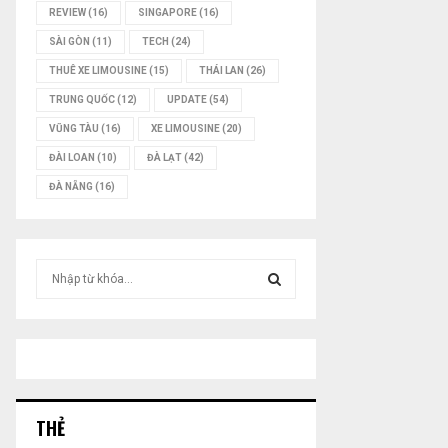
REVIEW
(16)
SINGAPORE
(16)
SÀI GÒN
(11)
TECH
(24)
THUÊ XE LIMOUSINE
(15)
THÁI LAN
(26)
TRUNG QUỐC
(12)
UPDATE
(54)
VŨNG TÀU
(16)
XE LIMOUSINE
(20)
ĐÀI LOAN
(10)
ĐÀ LẠT
(42)
ĐÀ NẴNG
(16)
T
ì
m
T
k
i
Ì
ế
m
M
:
THẺ
K