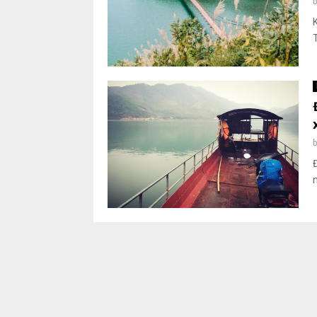
b
b
n