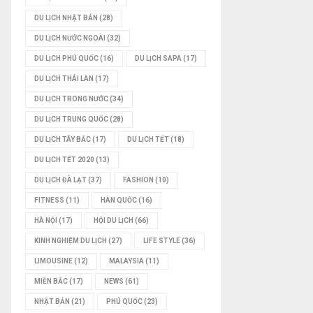
DU LỊCH NHẬT BẢN
(28)
DU LỊCH NƯỚC NGOÀI
(32)
DU LỊCH PHÚ QUỐC
(16)
DU LỊCH SAPA
(17)
DU LỊCH THÁI LAN
(17)
DU LỊCH TRONG NƯỚC
(34)
DU LỊCH TRUNG QUỐC
(28)
DU LỊCH TÂY BẮC
(17)
DU LỊCH TẾT
(18)
DU LỊCH TẾT 2020
(13)
DU LỊCH ĐÀ LẠT
(37)
FASHION
(10)
FITNESS
(11)
HÀN QUỐC
(16)
HÀ NỘI
(17)
HỘI DU LỊCH
(66)
KINH NGHIỆM DU LỊCH
(27)
LIFE STYLE
(36)
LIMOUSINE
(12)
MALAYSIA
(11)
MIỀN BẮC
(17)
NEWS
(61)
NHẬT BẢN
(21)
PHÚ QUỐC
(23)