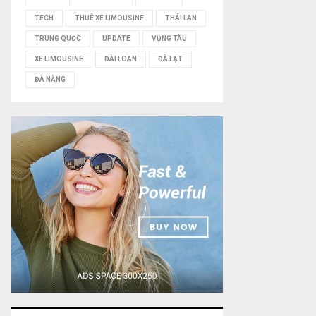
TECH
THUÊ XE LIMOUSINE
THÁI LAN
TRUNG QUỐC
UPDATE
VŨNG TÀU
XE LIMOUSINE
ĐÀI LOAN
ĐÀ LẠT
ĐÀ NẴNG