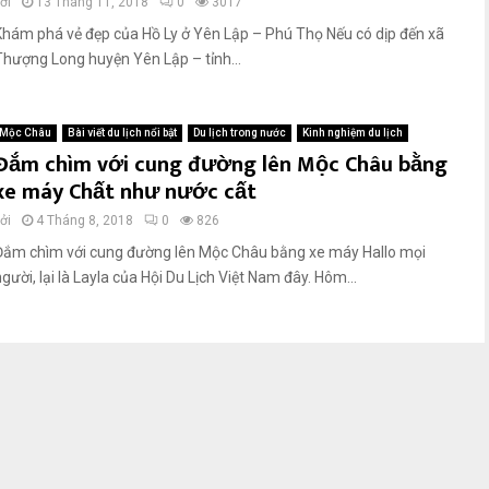
ởi
13 Tháng 11, 2018
0
3017
Khám phá vẻ đẹp của Hồ Ly ở Yên Lập – Phú Thọ Nếu có dịp đến xã
Thượng Long huyện Yên Lập – tỉnh...
Mộc Châu
Bài viết du lịch nổi bật
Du lịch trong nước
Kinh nghiệm du lịch
Đắm chìm với cung đường lên Mộc Châu bằng
xe máy Chất như nước cất
ởi
4 Tháng 8, 2018
0
826
Đắm chìm với cung đường lên Mộc Châu bằng xe máy Hallo mọi
gười, lại là Layla của Hội Du Lịch Việt Nam đây. Hôm...