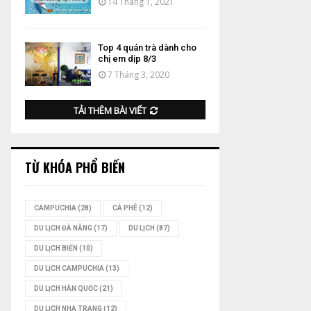
14 Tháng 1, 2021
Top 4 quán trà dành cho
chị em dịp 8/3
7 Tháng 3, 2020
TẢI THÊM BÀI VIẾT
TỪ KHÓA PHỔ BIẾN
CAMPUCHIA
(28)
CÀ PHÊ
(12)
DU LỊCH ĐÀ NẴNG
(17)
DU LỊCH
(87)
DU LỊCH BIỂN
(10)
DU LỊCH CAMPUCHIA
(13)
DU LỊCH HÀN QUỐC
(21)
DU LỊCH NHA TRANG
(12)