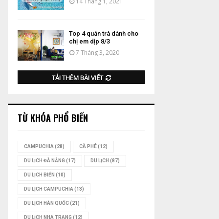
14 Tháng 1, 2021
Top 4 quán trà dành cho
chị em dịp 8/3
7 Tháng 3, 2020
TẢI THÊM BÀI VIẾT
TỪ KHÓA PHỔ BIẾN
CAMPUCHIA
(28)
CÀ PHÊ
(12)
DU LỊCH ĐÀ NẴNG
(17)
DU LỊCH
(87)
DU LỊCH BIỂN
(10)
DU LỊCH CAMPUCHIA
(13)
DU LỊCH HÀN QUỐC
(21)
DU LỊCH NHA TRANG
(12)