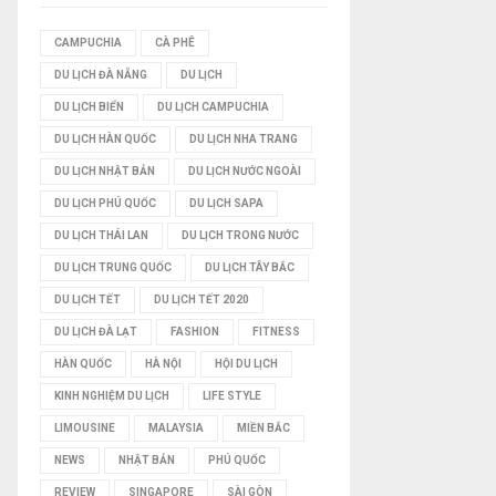
I
CAMPUCHIA
CÀ PHÊ
DU LỊCH ĐÀ NẴNG
DU LỊCH
Ế
DU LỊCH BIỂN
DU LỊCH CAMPUCHIA
M
DU LỊCH HÀN QUỐC
DU LỊCH NHA TRANG
DU LỊCH NHẬT BẢN
DU LỊCH NƯỚC NGOÀI
DU LỊCH PHÚ QUỐC
DU LỊCH SAPA
DU LỊCH THÁI LAN
DU LỊCH TRONG NƯỚC
DU LỊCH TRUNG QUỐC
DU LỊCH TÂY BẮC
DU LỊCH TẾT
DU LỊCH TẾT 2020
DU LỊCH ĐÀ LẠT
FASHION
FITNESS
HÀN QUỐC
HÀ NỘI
HỘI DU LỊCH
KINH NGHIỆM DU LỊCH
LIFE STYLE
LIMOUSINE
MALAYSIA
MIỀN BẮC
NEWS
NHẬT BẢN
PHÚ QUỐC
REVIEW
SINGAPORE
SÀI GÒN