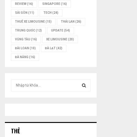
REVIEW
(16)
SINGAPORE
(16)
SÀI GÒN
(11)
TECH
(24)
THUÊ XE LIMOUSINE
(15)
THÁI LAN
(26)
TRUNG QUỐC
(12)
UPDATE
(54)
VŨNG TÀU
(16)
XE LIMOUSINE
(20)
ĐÀI LOAN
(10)
ĐÀ LẠT
(42)
ĐÀ NẴNG
(16)
T
ì
m
T
k
i
Ì
ế
m
M
:
THẺ
K