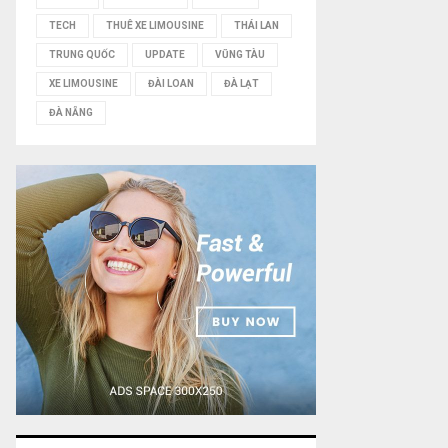
TECH
THUÊ XE LIMOUSINE
THÁI LAN
TRUNG QUỐC
UPDATE
VŨNG TÀU
XE LIMOUSINE
ĐÀI LOAN
ĐÀ LẠT
ĐÀ NẴNG