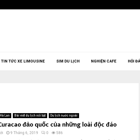
TIN TỨC XE LIMOUSINE
SIM DU LỊCH
NGHIỆN CAFE
HỎI Đ
Hà Lan
Bài viết du lịch nổi bật
Du lịch nước ngoài
Curacao đảo quốc của những loài độc đáo
ởi
9 Tháng 6, 2019
0
586