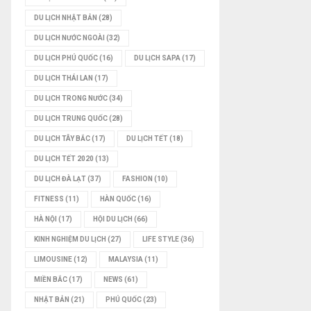
DU LỊCH NHẬT BẢN
(28)
DU LỊCH NƯỚC NGOÀI
(32)
DU LỊCH PHÚ QUỐC
(16)
DU LỊCH SAPA
(17)
DU LỊCH THÁI LAN
(17)
DU LỊCH TRONG NƯỚC
(34)
DU LỊCH TRUNG QUỐC
(28)
DU LỊCH TÂY BẮC
(17)
DU LỊCH TẾT
(18)
DU LỊCH TẾT 2020
(13)
DU LỊCH ĐÀ LẠT
(37)
FASHION
(10)
FITNESS
(11)
HÀN QUỐC
(16)
HÀ NỘI
(17)
HỘI DU LỊCH
(66)
KINH NGHIỆM DU LỊCH
(27)
LIFE STYLE
(36)
LIMOUSINE
(12)
MALAYSIA
(11)
MIỀN BẮC
(17)
NEWS
(61)
NHẬT BẢN
(21)
PHÚ QUỐC
(23)