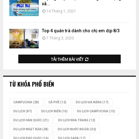
xã...
14 Tháng 1, 2021
Top 4 quán trà dành cho chị em dịp 8/3
7 Tháng 3, 2020
TẢI THÊM BÀI VIẾT
TỪ KHÓA PHỔ BIẾN
CAMPUCHIA
(28)
CÀ PHÊ
(12)
DU LỊCH ĐÀ NẴNG
(17)
DU LỊCH
(87)
DU LỊCH BIỂN
(10)
DU LỊCH CAMPUCHIA
(13)
DU LỊCH HÀN QUỐC
(21)
DU LỊCH NHA TRANG
(12)
DU LỊCH NHẬT BẢN
(28)
DU LỊCH NƯỚC NGOÀI
(32)
DU LỊCH PHÚ QUỐC
(16)
DU LỊCH SAPA
(17)