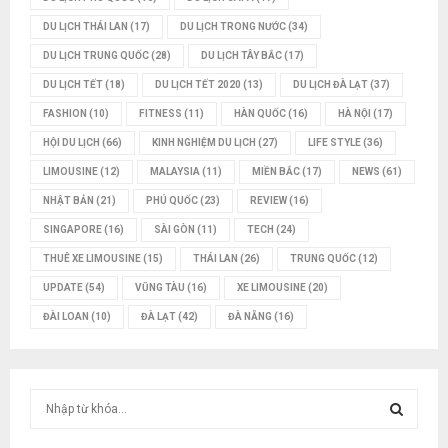
DU LỊCH THÁI LAN
(17)
DU LỊCH TRONG NƯỚC
(34)
DU LỊCH TRUNG QUỐC
(28)
DU LỊCH TÂY BẮC
(17)
DU LỊCH TẾT
(18)
DU LỊCH TẾT 2020
(13)
DU LỊCH ĐÀ LẠT
(37)
FASHION
(10)
FITNESS
(11)
HÀN QUỐC
(16)
HÀ NỘI
(17)
HỘI DU LỊCH
(66)
KINH NGHIỆM DU LỊCH
(27)
LIFE STYLE
(36)
LIMOUSINE
(12)
MALAYSIA
(11)
MIỀN BẮC
(17)
NEWS
(61)
NHẬT BẢN
(21)
PHÚ QUỐC
(23)
REVIEW
(16)
SINGAPORE
(16)
SÀI GÒN
(11)
TECH
(24)
THUÊ XE LIMOUSINE
(15)
THÁI LAN
(26)
TRUNG QUỐC
(12)
UPDATE
(54)
VŨNG TÀU
(16)
XE LIMOUSINE
(20)
ĐÀI LOAN
(10)
ĐÀ LẠT
(42)
ĐÀ NẴNG
(16)
T
ì
m