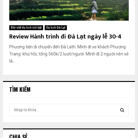
Bài viết du lịch nổi bật
Du lịch Đà Lạt
Review Hành trình đi Đà Lạt ngày lễ 30-4
Phương tiện di chuyển đến Đà Lath: Mình đi xe khách Phương
Trang: khứ hồi, tổng 560k/2 lượt/người. Mình đi 2 người nên sẽ
là...
TÌM KIẾM
T
ì
m
T
k
i
Ì
CHIA SẺ