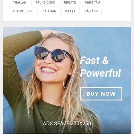
THÁI LAN
TRUNG QUỐC
UPDATE
VŨNG TÀU
XE LIMOUSINE
ĐÀI LOAN
ĐÀ LẠT
ĐÀ NẴNG