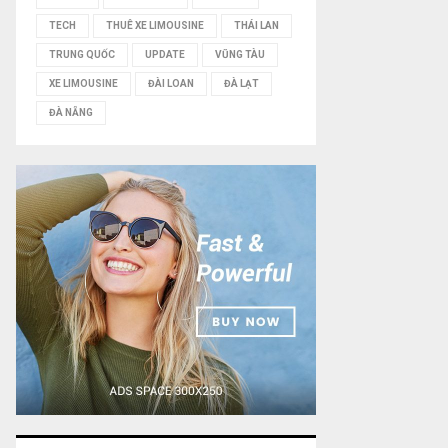
TECH
THUÊ XE LIMOUSINE
THÁI LAN
TRUNG QUỐC
UPDATE
VŨNG TÀU
XE LIMOUSINE
ĐÀI LOAN
ĐÀ LẠT
ĐÀ NẴNG