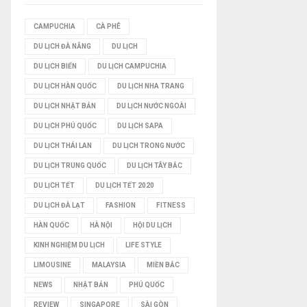
I
CAMPUCHIA
CÀ PHÊ
DU LỊCH ĐÀ NẴNG
DU LỊCH
Ế
DU LỊCH BIỂN
DU LỊCH CAMPUCHIA
M
DU LỊCH HÀN QUỐC
DU LỊCH NHA TRANG
DU LỊCH NHẬT BẢN
DU LỊCH NƯỚC NGOÀI
DU LỊCH PHÚ QUỐC
DU LỊCH SAPA
DU LỊCH THÁI LAN
DU LỊCH TRONG NƯỚC
DU LỊCH TRUNG QUỐC
DU LỊCH TÂY BẮC
DU LỊCH TẾT
DU LỊCH TẾT 2020
DU LỊCH ĐÀ LẠT
FASHION
FITNESS
HÀN QUỐC
HÀ NỘI
HỘI DU LỊCH
KINH NGHIỆM DU LỊCH
LIFE STYLE
LIMOUSINE
MALAYSIA
MIỀN BẮC
NEWS
NHẬT BẢN
PHÚ QUỐC
REVIEW
SINGAPORE
SÀI GÒN