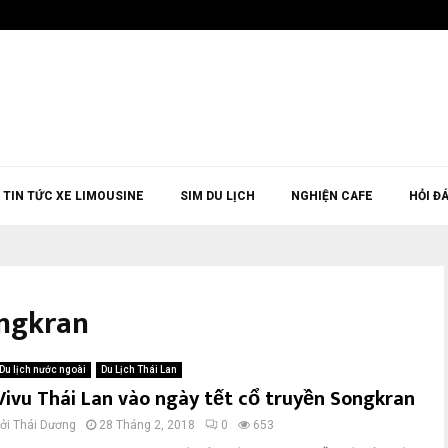
TIN TỨC XE LIMOUSINE
SIM DU LỊCH
NGHIỆN CAFE
HỎI Đ
ongkran
Du lịch nước ngoài
Du Lịch Thái Lan
Vivu Thái Lan vào ngày tết cổ truyền Songkran
bởi
Thái Dương
28 Tháng 2, 2018
0
653