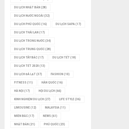
DU LỊCH NHẬT BẢN
(28)
DU LỊCH NƯỚC NGOÀI
(32)
DU LỊCH PHÚ QUỐC
(16)
DU LỊCH SAPA
(17)
DU LỊCH THÁI LAN
(17)
DU LỊCH TRONG NƯỚC
(34)
DU LỊCH TRUNG QUỐC
(28)
DU LỊCH TÂY BẮC
(17)
DU LỊCH TẾT
(18)
DU LỊCH TẾT 2020
(13)
DU LỊCH ĐÀ LẠT
(37)
FASHION
(10)
FITNESS
(11)
HÀN QUỐC
(16)
HÀ NỘI
(17)
HỘI DU LỊCH
(66)
KINH NGHIỆM DU LỊCH
(27)
LIFE STYLE
(36)
LIMOUSINE
(12)
MALAYSIA
(11)
MIỀN BẮC
(17)
NEWS
(61)
NHẬT BẢN
(21)
PHÚ QUỐC
(23)