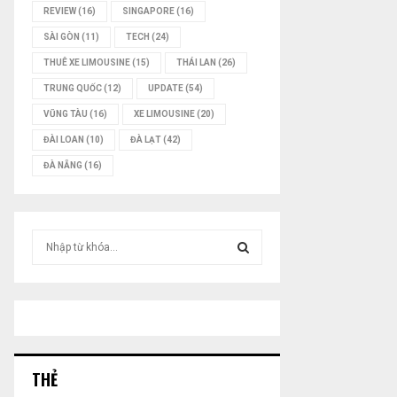
REVIEW
(16)
SINGAPORE
(16)
SÀI GÒN
(11)
TECH
(24)
THUÊ XE LIMOUSINE
(15)
THÁI LAN
(26)
TRUNG QUỐC
(12)
UPDATE
(54)
VŨNG TÀU
(16)
XE LIMOUSINE
(20)
ĐÀI LOAN
(10)
ĐÀ LẠT
(42)
ĐÀ NẴNG
(16)
T
ì
m
T
k
i
Ì
ế
m
M
:
THẺ
K