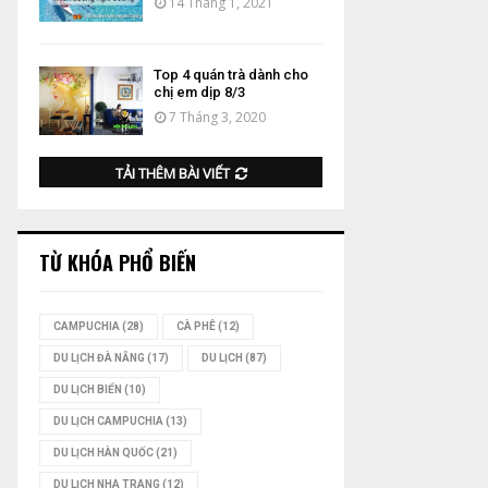
14 Tháng 1, 2021
Top 4 quán trà dành cho
chị em dịp 8/3
7 Tháng 3, 2020
TẢI THÊM BÀI VIẾT
TỪ KHÓA PHỔ BIẾN
CAMPUCHIA
(28)
CÀ PHÊ
(12)
DU LỊCH ĐÀ NẴNG
(17)
DU LỊCH
(87)
DU LỊCH BIỂN
(10)
DU LỊCH CAMPUCHIA
(13)
DU LỊCH HÀN QUỐC
(21)
DU LỊCH NHA TRANG
(12)