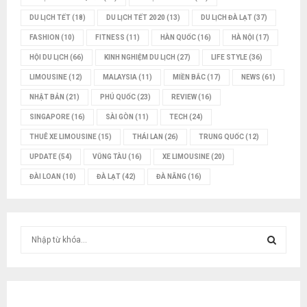
DU LỊCH TẾT
(18)
DU LỊCH TẾT 2020
(13)
DU LỊCH ĐÀ LẠT
(37)
FASHION
(10)
FITNESS
(11)
HÀN QUỐC
(16)
HÀ NỘI
(17)
HỘI DU LỊCH
(66)
KINH NGHIỆM DU LỊCH
(27)
LIFE STYLE
(36)
LIMOUSINE
(12)
MALAYSIA
(11)
MIỀN BẮC
(17)
NEWS
(61)
NHẬT BẢN
(21)
PHÚ QUỐC
(23)
REVIEW
(16)
SINGAPORE
(16)
SÀI GÒN
(11)
TECH
(24)
THUÊ XE LIMOUSINE
(15)
THÁI LAN
(26)
TRUNG QUỐC
(12)
UPDATE
(54)
VŨNG TÀU
(16)
XE LIMOUSINE
(20)
ĐÀI LOAN
(10)
ĐÀ LẠT
(42)
ĐÀ NẴNG
(16)
T
ì
m
T
k
i
Ì
ế