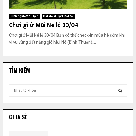
Kinh nghiệm du lịch
Bài viết du lịch nổi bật
Chơi gì ở Mũi Né lễ 30/04
Chơi gì ở Mũi Né lễ 30/04 Bạn có thể check-in mùa hè sớm khi
vi vu vùng đất nắng gió Mũi Né (Bình Thuận)....
TÌM KIẾM
T
ì
m
T
k
i
Ì
CHIA SẺ
ế
m
M
: