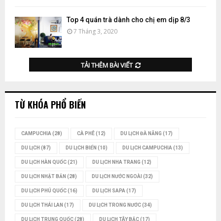
Top 4 quán trà dành cho chị em dịp 8/3
7 Tháng 3, 2020
TẢI THÊM BÀI VIẾT
TỪ KHÓA PHỔ BIẾN
CAMPUCHIA
(28)
CÀ PHÊ
(12)
DU LỊCH ĐÀ NẴNG
(17)
DU LỊCH
(87)
DU LỊCH BIỂN
(10)
DU LỊCH CAMPUCHIA
(13)
DU LỊCH HÀN QUỐC
(21)
DU LỊCH NHA TRANG
(12)
DU LỊCH NHẬT BẢN
(28)
DU LỊCH NƯỚC NGOÀI
(32)
DU LỊCH PHÚ QUỐC
(16)
DU LỊCH SAPA
(17)
DU LỊCH THÁI LAN
(17)
DU LỊCH TRONG NƯỚC
(34)
DU LỊCH TRUNG QUỐC
(28)
DU LỊCH TÂY BẮC
(17)