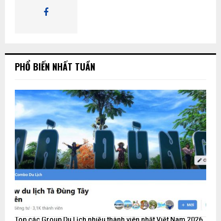
K
I
Ế
PHỔ BIẾN NHẤT TUẦN
M
Top các Group Du Lịch nhiều thành viên nhất Việt Nam 2026