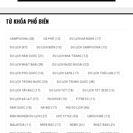
TỪ KHÓA PHỔ BIẾN
CAMPUCHIA
(28)
CÀ PHÊ
(12)
DU LỊCH ĐÀ NẴNG
(17)
DU LỊCH
(87)
DU LỊCH BIỂN
(10)
DU LỊCH CAMPUCHIA
(13)
DU LỊCH HÀN QUỐC
(21)
DU LỊCH NHA TRANG
(12)
DU LỊCH NHẬT BẢN
(28)
DU LỊCH NƯỚC NGOÀI
(32)
DU LỊCH PHÚ QUỐC
(16)
DU LỊCH SAPA
(17)
DU LỊCH THÁI LAN
(17)
DU LỊCH TRONG NƯỚC
(34)
DU LỊCH TRUNG QUỐC
(28)
DU LỊCH TÂY BẮC
(17)
DU LỊCH TẾT
(18)
DU LỊCH TẾT 2020
(13)
DU LỊCH ĐÀ LẠT
(37)
FASHION
(10)
FITNESS
(11)
HÀN QUỐC
(16)
HÀ NỘI
(17)
HỘI DU LỊCH
(66)
KINH NGHIỆM DU LỊCH
(27)
LIFE STYLE
(36)
LIMOUSINE
(12)
MALAYSIA
(11)
MIỀN BẮC
(17)
NEWS
(61)
NHẬT BẢN
(21)