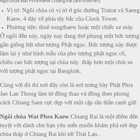
Ngôi chùa Wat Phra Kaew Chiang Rai (ảnh internet)
Vị trí: Ngôi chùa có vị trí ở góc đường Trairat và Saeng
Kaew, 4 dãy về phía tây bắc của Clock Tower.
Phương tiện: thuê songthaew hoặc một chiếc xe máy
Ở ngôi đền này, ngày nay đang thờ phụng một bức tượng
gần giống hệt như tượng Phật ngọc. Bức tượng này được
làm lại y như hình mẫu của pho tượng phật ngọc cổ,
chiều cao bức tượng tại chùa này thấp hơn một chút so
với tượng phật ngọc tại Bangkok.
Cùng với đó thì nơi đây còn là nơi trưng bày Phật Phra
Jao Lan Thong làm từ đồng thau và đồng theo phong
cách Chiang Saen cực đẹp với một cặp rắn thần canh giữ.
Ngôi chùa Wat Phra Kaew
Chiang Rai là một điểm đến
tuyệt vời dành cho bạn yêu mến muốn khám phá nét đẹp
chùa tháp ở Chiang Rai khi tới Thái Lan..