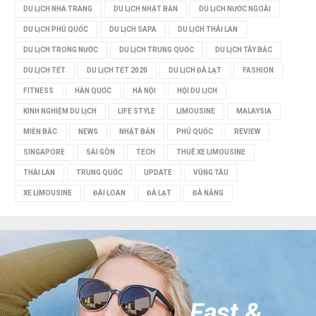
M
DU LỊCH NHA TRANG
DU LỊCH NHẬT BẢN
DU LỊCH NƯỚC NGOÀI
DU LỊCH PHÚ QUỐC
DU LỊCH SAPA
DU LỊCH THÁI LAN
DU LỊCH TRONG NƯỚC
DU LỊCH TRUNG QUỐC
DU LỊCH TÂY BẮC
DU LỊCH TẾT
DU LỊCH TẾT 2020
DU LỊCH ĐÀ LẠT
FASHION
FITNESS
HÀN QUỐC
HÀ NỘI
HỘI DU LỊCH
KINH NGHIỆM DU LỊCH
LIFE STYLE
LIMOUSINE
MALAYSIA
MIỀN BẮC
NEWS
NHẬT BẢN
PHÚ QUỐC
REVIEW
SINGAPORE
SÀI GÒN
TECH
THUÊ XE LIMOUSINE
THÁI LAN
TRUNG QUỐC
UPDATE
VŨNG TÀU
XE LIMOUSINE
ĐÀI LOAN
ĐÀ LẠT
ĐÀ NẴNG