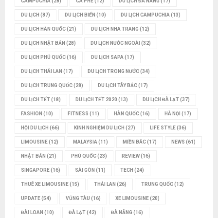
CAMPUCHIA
(28)
CÀ PHÊ
(12)
DU LỊCH ĐÀ NẴNG
(17)
DU LỊCH
(87)
DU LỊCH BIỂN
(10)
DU LỊCH CAMPUCHIA
(13)
DU LỊCH HÀN QUỐC
(21)
DU LỊCH NHA TRANG
(12)
DU LỊCH NHẬT BẢN
(28)
DU LỊCH NƯỚC NGOÀI
(32)
DU LỊCH PHÚ QUỐC
(16)
DU LỊCH SAPA
(17)
DU LỊCH THÁI LAN
(17)
DU LỊCH TRONG NƯỚC
(34)
DU LỊCH TRUNG QUỐC
(28)
DU LỊCH TÂY BẮC
(17)
DU LỊCH TẾT
(18)
DU LỊCH TẾT 2020
(13)
DU LỊCH ĐÀ LẠT
(37)
FASHION
(10)
FITNESS
(11)
HÀN QUỐC
(16)
HÀ NỘI
(17)
HỘI DU LỊCH
(66)
KINH NGHIỆM DU LỊCH
(27)
LIFE STYLE
(36)
LIMOUSINE
(12)
MALAYSIA
(11)
MIỀN BẮC
(17)
NEWS
(61)
NHẬT BẢN
(21)
PHÚ QUỐC
(23)
REVIEW
(16)
SINGAPORE
(16)
SÀI GÒN
(11)
TECH
(24)
THUÊ XE LIMOUSINE
(15)
THÁI LAN
(26)
TRUNG QUỐC
(12)
UPDATE
(54)
VŨNG TÀU
(16)
XE LIMOUSINE
(20)
ĐÀI LOAN
(10)
ĐÀ LẠT
(42)
ĐÀ NẴNG
(16)