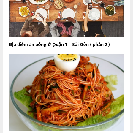
Địa điểm ăn uống ở Quận 1 – Sài Gòn ( phần 2 )