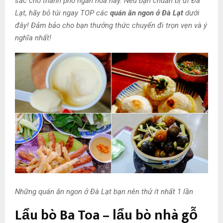
sắc cho thành phố ngàn hoa này. Nếu bạn chuẩn bị đi Đà
Lạt, hãy bỏ túi ngay TOP các
quán ăn ngon ở Đà Lạt
dưới
đây! Đảm bảo cho bạn thưởng thức chuyến đi trọn vẹn và ý
nghĩa nhất!
Những quán ăn ngon ở Đà Lạt bạn nên thử ít nhất 1 lần
Lẩu bò Ba Toa – lẩu bò nhà gỗ