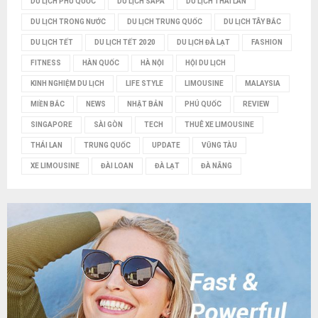
DU LỊCH PHÚ QUỐC
DU LỊCH SAPA
DU LỊCH THÁI LAN
DU LỊCH TRONG NƯỚC
DU LỊCH TRUNG QUỐC
DU LỊCH TÂY BẮC
DU LỊCH TẾT
DU LỊCH TẾT 2020
DU LỊCH ĐÀ LẠT
FASHION
FITNESS
HÀN QUỐC
HÀ NỘI
HỘI DU LỊCH
KINH NGHIỆM DU LỊCH
LIFE STYLE
LIMOUSINE
MALAYSIA
MIỀN BẮC
NEWS
NHẬT BẢN
PHÚ QUỐC
REVIEW
SINGAPORE
SÀI GÒN
TECH
THUÊ XE LIMOUSINE
THÁI LAN
TRUNG QUỐC
UPDATE
VŨNG TÀU
XE LIMOUSINE
ĐÀI LOAN
ĐÀ LẠT
ĐÀ NẴNG