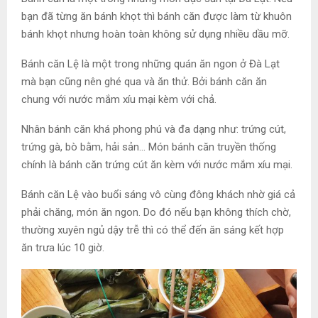
bạn đã từng ăn bánh khọt thì bánh căn được làm từ khuôn
bánh khọt nhưng hoàn toàn không sử dụng nhiều dầu mỡ.
Bánh căn Lệ là một trong những quán ăn ngon ở Đà Lạt
mà bạn cũng nên ghé qua và ăn thử. Bởi bánh căn ăn
chung với nước mắm xíu mại kèm với chả.
Nhân bánh căn khá phong phú và đa dạng như: trứng cút,
trứng gà, bò bằm, hải sản… Món bánh căn truyền thống
chính là bánh căn trứng cút ăn kèm với nước mắm xíu mại.
Bánh căn Lệ vào buổi sáng vô cùng đông khách nhờ giá cả
phải chăng, món ăn ngon. Do đó nếu bạn không thích chờ,
thường xuyên ngủ dậy trễ thì có thể đến ăn sáng kết hợp
ăn trưa lúc 10 giờ.