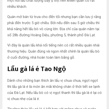
một nồi lẩu chất lượng đầy ụ thịt nên khiến quán có rất
nhiều khách.
Quán mở bán từ trưa cho đến tối nhưng bạn cần lưu ý rằng
phải đến trước 5 giờ chiều. Bởi nếu đến sau 5 giờ chiều thì
khả năng hết lẩu bò vô cùng lớn. Địa chỉ của quán nằm tại
số 28b đường Hoàng Diệu, phường 5, thành phố Đà Lạt.
Vì đây là quán lẩu khá nổi tiếng nên có rất nhiều quán nhái
thương hiệu. Quán đúng và ngon nhất chính là quán lẩu bò
ở cuối đường, nhà hoàn toàn làm bằng gỗ.
Lẩu gà lá é Tao Ngộ
Dành cho những bạn thích ăn lẩu vị chua chua, ngọt ngọt
thì lẩu gà lá é là món ăn mãi không chán ở thời tiết se lạnh
của Đà Lạt. Nếu lẩu bò có vị ngọt thanh thì lẩu gà lá é lại có
vị chua nhẹ của lá é.
Thưởng thức lẩu gà lá é kết hợp với măng chua và nước