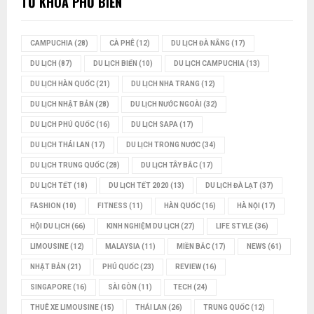
TỪ KHÓA PHỔ BIẾN
CAMPUCHIA
(28)
CÀ PHÊ
(12)
DU LỊCH ĐÀ NẴNG
(17)
DU LỊCH
(87)
DU LỊCH BIỂN
(10)
DU LỊCH CAMPUCHIA
(13)
DU LỊCH HÀN QUỐC
(21)
DU LỊCH NHA TRANG
(12)
DU LỊCH NHẬT BẢN
(28)
DU LỊCH NƯỚC NGOÀI
(32)
DU LỊCH PHÚ QUỐC
(16)
DU LỊCH SAPA
(17)
DU LỊCH THÁI LAN
(17)
DU LỊCH TRONG NƯỚC
(34)
DU LỊCH TRUNG QUỐC
(28)
DU LỊCH TÂY BẮC
(17)
DU LỊCH TẾT
(18)
DU LỊCH TẾT 2020
(13)
DU LỊCH ĐÀ LẠT
(37)
FASHION
(10)
FITNESS
(11)
HÀN QUỐC
(16)
HÀ NỘI
(17)
HỘI DU LỊCH
(66)
KINH NGHIỆM DU LỊCH
(27)
LIFE STYLE
(36)
LIMOUSINE
(12)
MALAYSIA
(11)
MIỀN BẮC
(17)
NEWS
(61)
NHẬT BẢN
(21)
PHÚ QUỐC
(23)
REVIEW
(16)
SINGAPORE
(16)
SÀI GÒN
(11)
TECH
(24)
THUÊ XE LIMOUSINE
(15)
THÁI LAN
(26)
TRUNG QUỐC
(12)