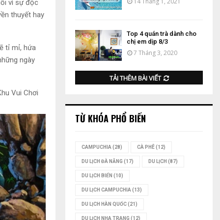
14 Tháng 1, 2021
ổi vì sự độc
yền thuyết hay
Top 4 quán trà dành cho
chị em dịp 8/3
 tỉ mỉ, hứa
7 Tháng 3, 2020
 những ngày
TẢI THÊM BÀI VIẾT
Khu Vui Chơi
TỪ KHÓA PHỔ BIẾN
CAMPUCHIA
(28)
CÀ PHÊ
(12)
DU LỊCH ĐÀ NẴNG
(17)
DU LỊCH
(87)
DU LỊCH BIỂN
(10)
DU LỊCH CAMPUCHIA
(13)
DU LỊCH HÀN QUỐC
(21)
DU LỊCH NHA TRANG
(12)