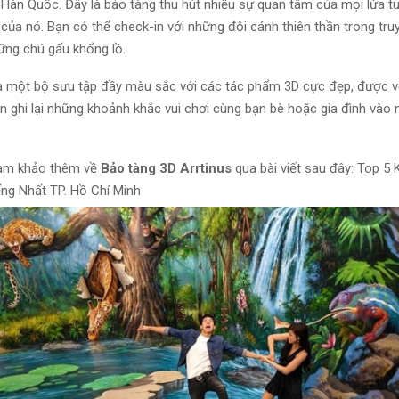
 Hàn Quốc. Đây là bảo tàng thu hút nhiều sự quan tâm của mọi lứa tu
của nó. Bạn có thể check-in với những đôi cánh thiên thần trong tru
ng chú gấu khổng lồ.
à một bộ sưu tập đầy màu sắc với các tác phẩm 3D cực đẹp, được vẽ
n ghi lại những khoảnh khắc vui chơi cùng bạn bè hoặc gia đình vào
ham khảo thêm về
Bảo tàng 3D Arrtinus
qua bài viết sau đây: Top 5 
iếng Nhất TP. Hồ Chí Minh