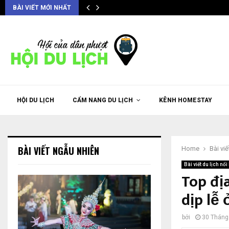
BÀI VIẾT MỚI NHẤT
HỘI DU LỊCH
CẨM NANG DU LỊCH
KÊNH HOMESTAY
BÀI VIẾT NGẪU NHIÊN
Home
Bài viế
Bài viết du lịch nổi 
Top đị
dịp lễ
bởi
30 Tháng