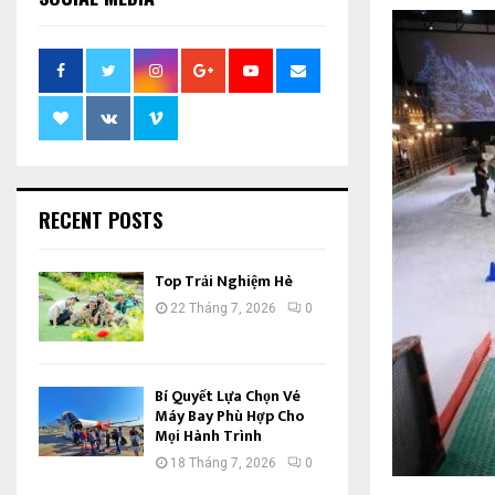
RECENT POSTS
Top Trải Nghiệm Hè
22 Tháng 7, 2026
0
Bí Quyết Lựa Chọn Vé
Máy Bay Phù Hợp Cho
Mọi Hành Trình
18 Tháng 7, 2026
0