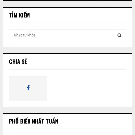
TÌM KIẾM
T
ì
m
T
k
i
Ì
CHIA SẺ
ế
m
M
:
K
I
Ế
PHỔ BIẾN NHẤT TUẦN
M