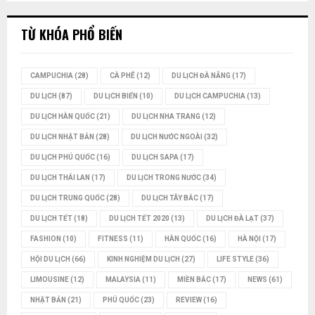
TỪ KHÓA PHỔ BIẾN
CAMPUCHIA
(28)
CÀ PHÊ
(12)
DU LỊCH ĐÀ NẴNG
(17)
DU LỊCH
(87)
DU LỊCH BIỂN
(10)
DU LỊCH CAMPUCHIA
(13)
DU LỊCH HÀN QUỐC
(21)
DU LỊCH NHA TRANG
(12)
DU LỊCH NHẬT BẢN
(28)
DU LỊCH NƯỚC NGOÀI
(32)
DU LỊCH PHÚ QUỐC
(16)
DU LỊCH SAPA
(17)
DU LỊCH THÁI LAN
(17)
DU LỊCH TRONG NƯỚC
(34)
DU LỊCH TRUNG QUỐC
(28)
DU LỊCH TÂY BẮC
(17)
DU LỊCH TẾT
(18)
DU LỊCH TẾT 2020
(13)
DU LỊCH ĐÀ LẠT
(37)
FASHION
(10)
FITNESS
(11)
HÀN QUỐC
(16)
HÀ NỘI
(17)
HỘI DU LỊCH
(66)
KINH NGHIỆM DU LỊCH
(27)
LIFE STYLE
(36)
LIMOUSINE
(12)
MALAYSIA
(11)
MIỀN BẮC
(17)
NEWS
(61)
NHẬT BẢN
(21)
PHÚ QUỐC
(23)
REVIEW
(16)